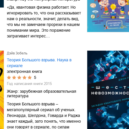
«Да, квантовая физика работает. Но
игнорировать то, что она рассказывает
нам о реальности, значит, делать вид,
что мы не замечаем прорехи в нашем
понимании мира. Это поражение
затрагивает интерес…
Дэйв Зобель
Теория Большого взрыва. Наука в
сериале
электронная книга
5
Год написания книги
2015
Жанр:
зарубежная образовательная
литература
Теория Большого взрыва –
мегапопулярный сериал об ученых.
Леонарда, Шелдона, Говарда и Раджа
знает каждый, зато понять, что именно
они говорят в сериале, по силам