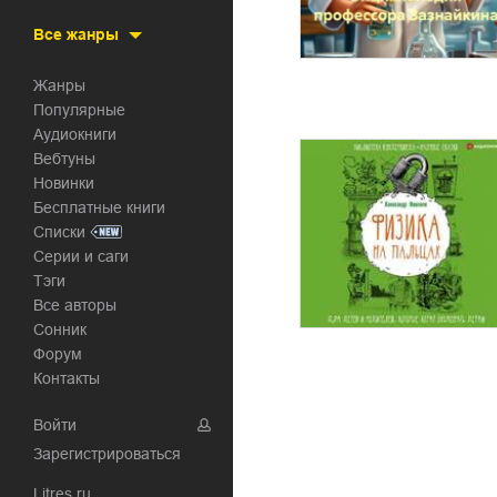
Все жанры
Жанры
Популярные
Аудиокниги
Вебтуны
Новинки
Бесплатные книги
Списки
Серии и саги
Тэги
Все авторы
Сонник
Форум
Контакты
Войти
Зарегистрироваться
Litres.ru