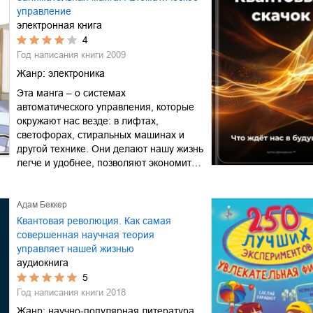
управление
электронная книга
4
Год написания книги
2009
Жанр:
электроника
Эта манга – о системах
автоматического управления, которые
окружают нас везде: в лифтах,
светофорах, стиральных машинах и
другой технике. Они делают нашу жизнь
легче и удобнее, позволяют экономит…
Адам Беккер
Квантовая революция. Как самая
совершенная научная теория
управляет нашей жизнью
аудиокнига
5
Год написания книги
2018
Жанр:
научно-популярная литература