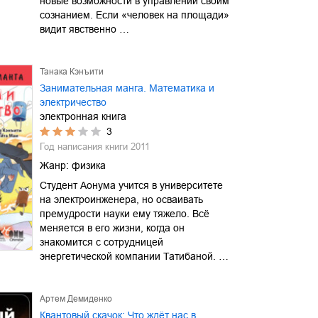
новые возможности в управлении своим
сознанием. Если «человек на площади»
видит явственно …
Танака Кэнъити
Занимательная манга. Математика и
электричество
электронная книга
3
Год написания книги
2011
Жанр:
физика
Студент Аонума учится в университете
на электроинженера, но осваивать
премудрости науки ему тяжело. Всё
меняется в его жизни, когда он
знакомится с сотрудницей
энергетической компании Татибаной. …
Артем Демиденко
Квантовый скачок: Что ждёт нас в