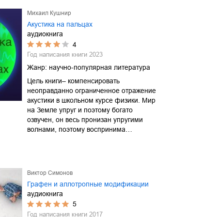
Михаил Кушнир
Акустика на пальцах
аудиокнига
4
Год написания книги
2023
Жанр:
научно-популярная литература
Цель книги– компенсировать
неоправданно ограниченное отражение
акустики в школьном курсе физики. Мир
на Земле упруг и поэтому богато
озвучен, он весь пронизан упругими
волнами, поэтому воспринима…
Виктор Симонов
Графен и аллотропные модификации
аудиокнига
5
Год написания книги
2017