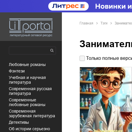
Главная
Тэги
Занимате
Занимател
Только полные верси
любовные романы
фэнтези
учебная и научная
литература
современная русская
литература
современные
любовные романы
современная
зарубежная литература
детективы
об истории серьезно