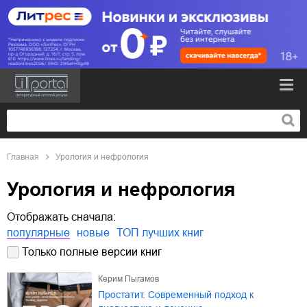
Главная
Урология и нефрология
Урология и нефрология
Отображать сначала:
популярные
новые
ТОП лучших книг
Только полные версии книг
Керим Пыгамов
Простатит. Современный подход к