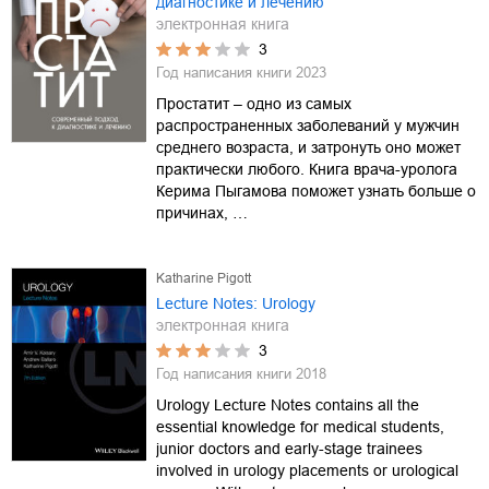
диагностике и лечению
электронная книга
3
Год написания книги
2023
Простатит – одно из самых
распространенных заболеваний у мужчин
среднего возраста, и затронуть оно может
практически любого. Книга врача-уролога
Керима Пыгамова поможет узнать больше о
причинах, …
Katharine Pigott
Lecture Notes: Urology
электронная книга
3
Год написания книги
2018
Urology Lecture Notes contains all the
essential knowledge for medical students,
junior doctors and early-stage trainees
involved in urology placements or urological