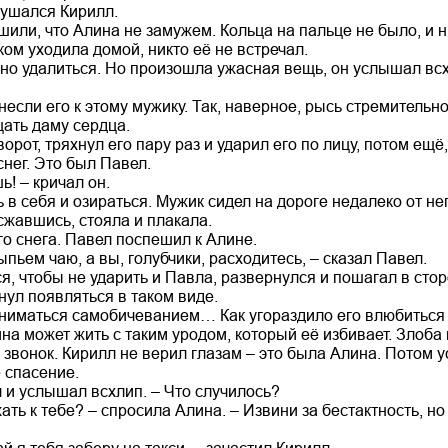
крушался Кирилл.
или, что Алина не замужем. Кольца на пальце не было, и н
ом уходила домой, никто её не встречал.
о удалиться. Но произошла ужасная вещь, он услышал всх
если его к этому мужику. Так, наверное, рысь стремительно
ать даму сердца.
орот, тряхнул его пару раз и ударил его по лицу, потом ещё,
снег. Это был Павел.
ь! – кричал он.
 в себя и озираться. Мужик сидел на дороге недалеко от не
сжавшись, стояла и плакала.
го снега. Павел поспешил к Алине.
ыпьем чаю, а вы, голубчики, расходитесь, – сказал Павел.
я, чтобы не ударить и Павла, развернулся и пошагал в сто
нул появляться в таком виде.
ниматься самобичеванием… Как угораздило его влюбиться
на может жить с таким уродом, который её избивает. Злоба 
звонок. Кирилл не верил глазам – это была Алина. Потом у
 спасение.
л и услышал всхлип. – Что случилось?
хать к тебе? – спросила Алина. – Извини за бестактность, н