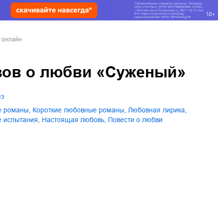
 онлайн
зов о любви «Суженый»
ёз
е романы
,
короткие любовные романы
,
любовная лирика
,
е испытания
,
настоящая любовь
,
повести о любви