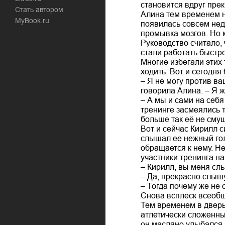
становится вдруг прек
Стать автором
Алина тем временем ни
MyBook.ru
появилась совсем неда
промывка мозгов. Но к
Руководство считало,
стали работать быстре
Многие избегали этих 
ходить. Вот и сегодня
– Я не могу против ва
говорила Алина. – Я ж
– А мы и сами на себя
тренинге засмеялись т
больше так её не смущ
Вот и сейчас Кирилл с
слышал ее нежный голо
обращается к нему. Не
участники тренинга на
– Кирилл, вы меня сл
– Да, прекрасно слышу
– Тогда почему же не 
Снова всплеск всеобще
Тем временем в дверь
атлетически сложенны
он масляно улыбался А