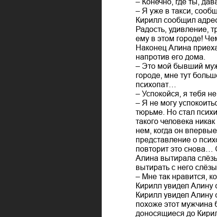
– Конечно, где ты, дав
– Я уже в такси, сооб
Кирилл сообщил адрес
Радость, удивление, т
ему в этом городе! Че
Наконец Алина приехал
напротив его дома.
– Это мой бывший муж,
городе, мне тут больш
психопат…
– Успокойся, я тебя не
– Я не могу успокоит
тюрьме. Но стал псих
такого человека никак
нем, когда он впервые
представление о психо
повторит это снова… 
Алина вытирала слёзы.
вытирать с него слёзы
– Мне так нравится, к
Кирилл увидел Алину 
Кирилл увидел Алину с
похоже этот мужчина 
доносящиеся до Кирил