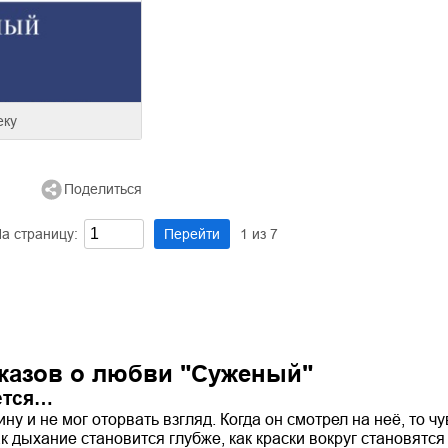
еку
Поделиться
а страницу:
Перейти
1
из
7
казов о любви "Суженый"
ется…
ну и не мог оторвать взгляд. Когда он смотрел на неё, то чу
к дыхание становится глубже, как краски вокруг становятся