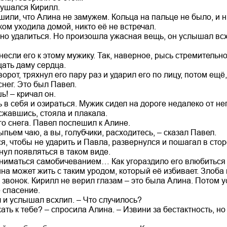
крушался Кирилл.
или, что Алина не замужем. Кольца на пальце не было, и н
ом уходила домой, никто её не встречал.
о удалиться. Но произошла ужасная вещь, он услышал всх
если его к этому мужику. Так, наверное, рысь стремительно
ать даму сердца.
орот, тряхнул его пару раз и ударил его по лицу, потом ещё,
снег. Это был Павел.
ь! – кричал он.
 в себя и озираться. Мужик сидел на дороге недалеко от не
сжавшись, стояла и плакала.
го снега. Павел поспешил к Алине.
ыпьем чаю, а вы, голубчики, расходитесь, – сказал Павел.
я, чтобы не ударить и Павла, развернулся и пошагал в сто
нул появляться в таком виде.
ниматься самобичеванием… Как угораздило его влюбиться
на может жить с таким уродом, который её избивает. Злоба 
звонок. Кирилл не верил глазам – это была Алина. Потом у
 спасение.
л и услышал всхлип. – Что случилось?
хать к тебе? – спросила Алина. – Извини за бестактность, н