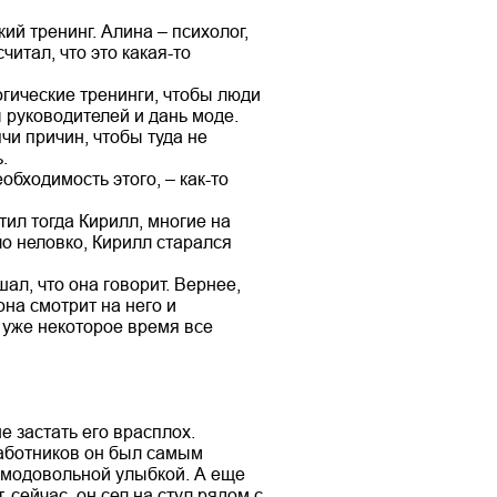
й тренинг. Алина – психолог,
читал, что это какая-то
гические тренинги, чтобы люди
ы руководителей и дань моде.
чи причин, чтобы туда не
.
обходимость этого, – как-то
тил тогда Кирилл, многие на
ло неловко, Кирилл старался
ал, что она говорит. Вернее,
она смотрит на него и
о уже некоторое время все
е застать его врасплох.
аботников он был самым
амодовольной улыбкой. А еще
 сейчас, он сел на стул рядом с