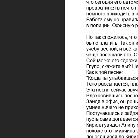
что сегодня его автом
превратился в нечто 
немного приходить в н
Работа ему не нравила
в полиции. Офисную р
Но так сложилось, что
было платить. Так он 
учебу весной, и всё к
чаще посещали его. Он
Сейчас же его сдержи
Глупо, скажите вы? Не
Как в той песне:
"Когда ты улыбаешься
Тело рассыпается, п
Эта песня сейчас звуч
Вдохновившись песней,
Зайдя в офис, он реш
умнее ничего не прихо
Постучавшись и зайдя 
пусть сама догадается
Кирилл увидел Алину с
похоже этот мужчина 
доносящиеся до Кирил