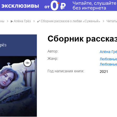
аны
▶
Алёна Грёз
✔️
Сборник рассказов о любви «Суженый»
Читать
Сборник расска
Автор:
Алёна Гр
Жанр:
любовны
любовны
Год написания книги:
2021