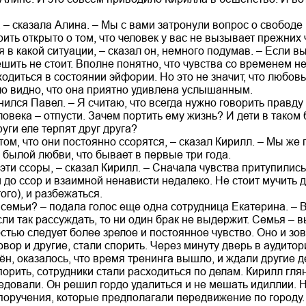
 – сказала Алина. – Мы с вами затронули вопрос о свободе
рить открыто о том, что человек у вас не вызывает прежних
ря в какой ситуации, – сказал он, немного подумав. – Если 
спешить не стоит. Вполне понятно, что чувства со временем 
ходиться в состоянии эйфории. Но это не значит, что любо
о видно, что она приятно удивлена услышанным.
нился Павел. – Я считаю, что всегда нужно говорить правду 
века – отпусти. Зачем портить ему жизнь? И дети в таком 
руги еле терпят друг друга?
том, что они постоянно ссорятся, – сказал Кирилл. – Мы же г
 былой любви, что бывает в первые три года.
 эти ссоры, – сказал Кирилл. – Сначала чувства притупилис
 до ссор и взаимной ненависти недалеко. Не стоит мучить д
ого), и разбежаться.
т семьи? – подала голос еще одна сотрудница Екатерина. – 
ли так рассуждать, то ни один брак не выдержит. Семья –
стью следует более зрелое и постоянное чувство. Оно и з
овор и другие, стали спорить. Через минуту дверь в аудитор
н, оказалось, что время тренинга вышло, и ждали другие д
орить, сотрудники стали расходиться по делам. Кирилл гля
седовали. Он решил гордо удалиться и не мешать идиллии. 
поручения, которые предполагали передвижение по городу. 