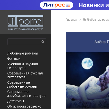
Главная
📚
любовные ром
любовные романы
фэнтези
учебная и научная
литература
современная русская
литература
современные
любовные романы
современная
зарубежная литература
детективы
об истории серьезно