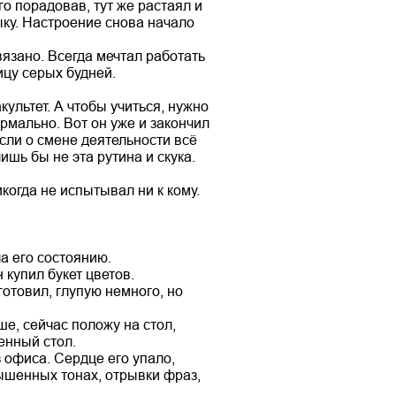
го порадовав, тут же растаял и
ку. Настроение снова начало
вязано. Всегда мечтал работать
цу серых будней.
ультет. А чтобы учиться, нужно
ормально. Вот он уже и закончил
сли о смене деятельности всё
шь бы не эта рутина и скука.
когда не испытывал ни к кому.
а его состоянию.
купил букет цветов.
отовил, глупую немного, но
ше, сейчас положу на стол,
менный стол.
з офиса. Сердце его упало,
ышенных тонах, отрывки фраз,