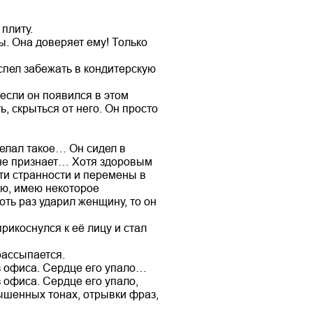
плиту.
ы. Она доверяет ему! Только
успел забежать в кондитерскую
если он появился в этом
, скрыться от него. Он просто
делал такое… Он сидел в
 не признает… Хотя здоровым
эти странности и перемены в
аю, имею некоторое
ть раз ударил женщину, то он
рикоснулся к её лицу и стал
рассыпается.
из офиса. Сердце его упало…
з офиса. Сердце его упало,
ышенных тонах, отрывки фраз,