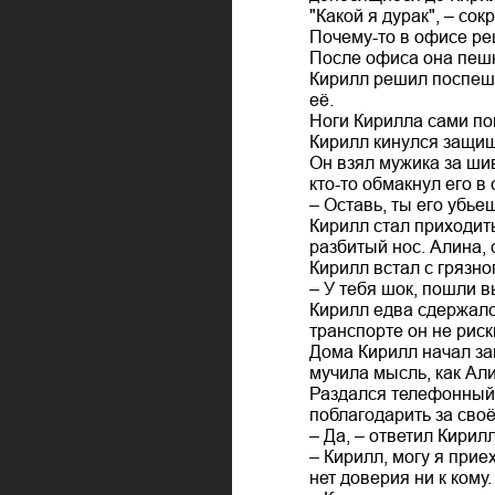
"Какой я дурак", – со
Почему-то в офисе реш
После офиса она пешк
Кирилл решил поспешн
её.
Ноги Кирилла сами пон
Кирилл кинулся защищ
Он взял мужика за шив
кто-то обмакнул его в 
– Оставь, ты его убьеш
Кирилл стал приходить
разбитый нос. Алина, 
Кирилл встал с грязно
– У тебя шок, пошли в
Кирилл едва сдержалс
транспорте он не риск
Дома Кирилл начал за
мучила мысль, как Али
Раздался телефонный 
поблагодарить за своё
– Да, – ответил Кирил
– Кирилл, могу я прие
нет доверия ни к кому.