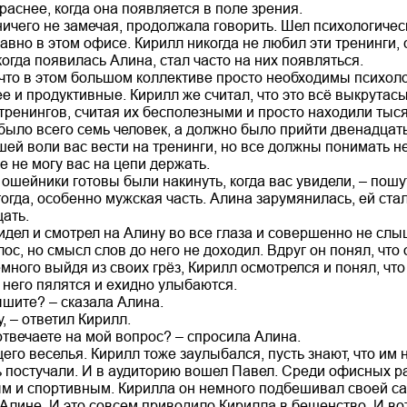
раснее, когда она появляется в поле зрения.
чего не замечая, продолжала говорить. Шел психологически
вно в этом офисе. Кирилл никогда не любил эти тренинги, с
огда появилась Алина, стал часто на них появляться.
 что в этом большом коллективе просто необходимы психоло
е и продуктивные. Кирилл же считал, что это всё выкрутас
тренингов, считая их бесполезными и просто находили тыся
 было всего семь человек, а должно было прийти двенадцать
шей воли вас вести на тренинги, но все должны понимать не
е не могу вас на цепи держать.
 ошейники готовы были накинуть, когда вас увидели, – пошу
огда, особенно мужская часть. Алина зарумянилась, ей ста
ать.
идел и смотрел на Алину во все глаза и совершенно не слыш
с, но смысл слов до него не доходил. Вдруг он понял, что 
много выйдя из своих грёз, Кирилл осмотрелся и понял, чт
 него пялятся и ехидно улыбаются.
ышите? – сказала Алина.
, – ответил Кирилл.
отвечаете на мой вопрос? – спросила Алина.
го веселья. Кирилл тоже заулыбался, пусть знают, что им н
 постучали. И в аудиторию вошел Павел. Среди офисных р
м и спортивным. Кирилла он немного подбешивал своей с
лине. И это совсем приводило Кирилла в бешенство. И вот,