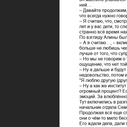
ней…
– Давайте продолжим,
что всегда нужно гово
– Я считаю, что, смот
лет и у вас дети, то 
странно всё время на
По взгляду Алины был
– А я считаю…, – вкли
больше не любишь чело
лучше от того, что суп
– Но мы не говорим о 
ощущение, что нет той
– Ну а дальше и будут
недовольство, потом и
"Я люблю другую (друг
– Ну а как же институ
огромный процент? Ес
эмоций. За влюблённо
Тут включились в разг
начальник отдела Семё
Продолжая всё еще сп
они о чём-то мило бе
Его ждали дела, дали 