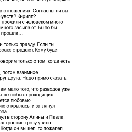
 в отношениях. Согласны ли вы,
 чувств? Кирилл?
вы прожили с человеком много
немного засыпают. Было бы
вь прошла…
и только правду. Если ты
браке страдают. Кому будет
оворим только о том, когда есть
ь, потом взаимное
руг друга. Надо прямо сказать:
Вам мало того, что разводов уже
 выше любых проходящих
овется любовью…
ию открылась, и заглянул
ела.
нул в сторону Алины и Павла,
Настроение сразу упало.
Когда он вышел, то пожалел,