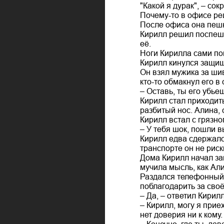
"Какой я дурак", – со
Почему-то в офисе реш
После офиса она пешк
Кирилл решил поспешн
её.
Ноги Кирилла сами пон
Кирилл кинулся защищ
Он взял мужика за шив
кто-то обмакнул его в 
– Оставь, ты его убьеш
Кирилл стал приходить
разбитый нос. Алина, 
Кирилл встал с грязно
– У тебя шок, пошли в
Кирилл едва сдержалс
транспорте он не риск
Дома Кирилл начал за
мучила мысль, как Али
Раздался телефонный 
поблагодарить за своё
– Да, – ответил Кирил
– Кирилл, могу я прие
нет доверия ни к кому.