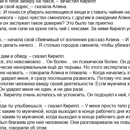
ай я тебя заберу на такси, – зачастил Кирилл.
щи свой адрес, – сказала Алина.
. И понёсся убирать валяющиеся вещи и ставить чайник на 
ревога – одно чувство сменялось с другим в ожидании Алин
м он заслужил такое доверие? Это было так приятно.
а, они сели на кухне пить чай с кексами. За ними Кирилл 
 – начала свой сбивчивый от волнения рассказ Алина. – И 
е делать нечего… Я столько городов сменила, чтобы убежать
 дам в обиду, – сказал Кирилл.
ься, это невозможно… Он болен… он психически болен. Он 
ически ненормальным ещё до тюрьмы. Но этого экспертиза
 не назвать. – говорила Алина и плакала. – Когда начались 
 ударил меня, я сразу поспешила развесить. Потому что зн
логии человека ввиду своей деятельности. Если мужчина хо
Он ударил меня не один, и не два раза…
 Кириллу очень хотелось её успокоить. Он подошёл к ней, п
.
огда ты улыбаешься, – сказал Кирилл. – У меня просто тело 
с каким-то мужчиной, когда выходил в конце рабочего дня 
 каким-то мужчиной, когда выходил в конце рабочего дня и
был близким для неё человеком. Они разговаривали на пов
ла, говорили об этом.