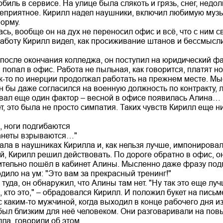
обиль в сервисе. На улице была слякоть и грязь, снег, недол
неприятное. Кирилл надел наушники, включил любимую музы
орму.
сь, вообще он на дух не переносил офис и всё, что с ним с
аботу Кирилл видел, как просиживание штанов и бессмысли
 после окончания колледжа, он поступил на юридический фак
и попал в офис. Работа не пыльная, как говорится, платят н
ак-то по инерции продолжал работать на прежнем месте. Мы
 бы даже согласился на военную должность по контракту, ли
вал еще один фактор – весной в офисе появилась Алина…
т, это была не просто симпатия. Таких чувств Кирилл еще ни
, ноги подгибаются
ланеты взрываются…"
ала в наушниках Кирилла и, как нельзя лучше, импонировал
 Кирилл решил действовать. По дороге обратно в офис, он 
ительно пошёл в кабинет Алины. Мысленно даже фразу подг
дило на ум: "Это вам за прекрасный тренинг!"
туда, он обнаружил, что Алины там нет. "Ну так это еще луч
, кто это," – обрадовался Кирилл. И положил букет на пись
 каким-то мужчиной, когда выходил в конце рабочего дня и
был близким для неё человеком. Они разговаривали на пов
ла, говорили об этом.