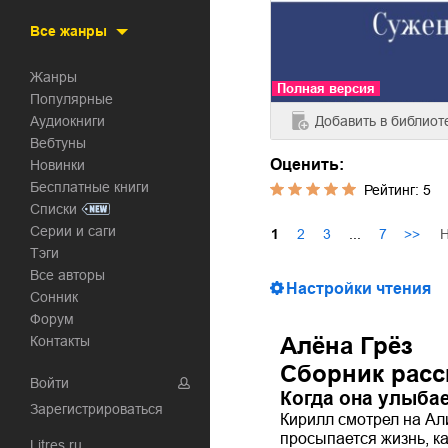
Все жанры
Жанры
Полная версия
Популярные
Добавить
в библиот
Аудиокниги
Вебтуны
Оценить:
Новинки
Бесплатные книги
Рейтинг:
5
Списки
Серии и саги
Н
1
2
3
...
7
>>
Тэги
Все авторы
Настройки чтения
Сонник
Форум
Алёна Грёз
Контакты
Сборник расс
Войти
Когда она улыба
Зарегистрироваться
Кирилл смотрел на Али
просыпается жизнь, ка
Litres.ru