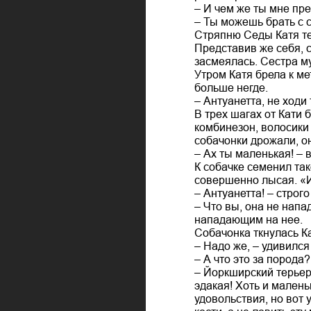
– И чем же ты мне пр
– Ты можешь брать с с
Стряпню Седы Катя тер
Представив же себя, 
засмеялась. Сестра м
Утром Катя брела к ме
больше негде.
– Антуанетта, не ходи
В трех шагах от Кати
комбинезон, волосики
собачонки дрожали, о
– Ах ты маленькая! – 
К собачке семенил так
совершенно лысая. «И
– Антуанетта! – строг
– Что вы, она не нап
нападающим на нее.
Собачонка ткнулась К
– Надо же, – удивился
– А что это за порода?
– Йоркширский терьер.
эдакая! Хоть и маленьк
удовольствия, но вот 