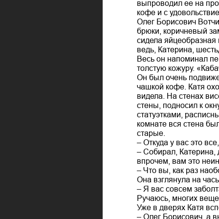
выпроводил ее на прог
кофе и с удовольстви
Олег Борисович Вотчи
брюки, коричневый за
сидела яйцеобразная 
ведь, Катерина, шесть
Весь он напоминал пе
толстую кожуру. «Каба
Он был очень подвиже
чашкой кофе. Катя охо
видела. На стенах вис
стены, подносил к ок
статуэтками, расписн
комнате вся стена был
старые.
– Откуда у вас это вс
– Собирал, Катерина,
впрочем, вам это неи
– Что вы, как раз нао
Она взглянула на часы
– Я вас совсем заболт
Ручаюсь, многих вещей
Уже в дверях Катя всп
– Олег Борисович, а 