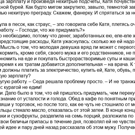
ца зарплату и произведя нехитрые подсчеты, Катя почувств
ой бурей. Как будто мигом закрутило, завыло, темнотой за
ью нехитрую преграду. Скажем, фанерку. И спрятаться за н
ла в песок, как страус, – зло говорила себе Катя, плетяс
аботу. – Господи, что же придумать?»
 необходимо, потому что денег, заработанных ею, еле-еле 
предстоящие расходы, Катя ужаснулась: сколько же ей надо
 Мысль о том, что молодая девушка вряд ли может с первог
кормить, кроме себя, своего мужа и его родственников, не 
номить на еде и покупать быстрорастворимые супы и каши,
 время к их тратам добавится дополнительная – на врача. К
 должны платить за электричество, купить ей, Кате, обувь
кую зарплату?
угую работу. – Седа решала проблему просто. – И не транжи
 с курагой не едим!
и. Дело было в том, что ей пришлось придумать, чем переку
ознание от усталости и голода. Обед в кафе по понятным п
яши у торговок, но после того, как ее чуть не стошнило от 
пальцы стекало масло, отказалась от этой затеи. В конце ко
ки и сухофрукты, разделила на семь порций, разложила по 
свои беличьи припасы в течение дня, позволял ей не чувств
ей идее и пару дней назад рассказала об этом мужу. Получ