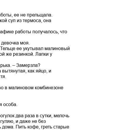
аботы, ее не прельщала.
ой суп из термоса, она
рафике работы получалось, что
 девочка моя.
. Тельце ее укутывал малиновый
й же резинкой. Лапки у
ерька. – Замерзла?
 вытянутая, как яйцо, и
тя.
тво в малиновом комбинезоне
я особа.
огулок два раза в сутки, мелочь
 гуляю, и даже не без
 дома. Пить кофе, греть старые