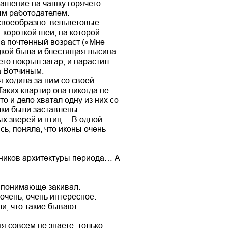
лашение на чашку горячего
ым работодателем.
своеобразно: вельветовые
 короткой шеи, на которой
на почтенный возраст («Мне
адкой была и блестящая лысина.
го покрыл загар, и нарастил
а Вотчиным.
 ходила за ним со своей
Таких квартир она никогда не
то и дело хватал одну из них со
олки были заставлены
ых зверей и птиц… В одной
ь, поняла, что иконы очень
ятников архитектуры периода… А
к понимающе закивал.
 очень, очень интересное.
и, что такие бывают.
я совсем не знаете, только