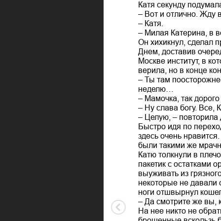
Катя секунду подумал
– Вот и отлично. Жду 
– Катя.
– Милая Катерина, в в
Он хихикнул, сделал п
Днем, доставив очере
Москве институт, в ко
верила, но в конце ко
– Ты там поосторожнее
неделю…
– Мамочка, так дорого
– Ну слава богу. Все,
– Целую, – повторила 
Быстро идя по переход
здесь очень нравится.
были такими же мрачны
Катю толкнули в плечо
пакетик с остатками о
выуживать из грязного
некоторые не давали 
ноги отшвырнул коше
– Да смотрите же вы, 
На нее никто не обрат
брошенные вскользь б