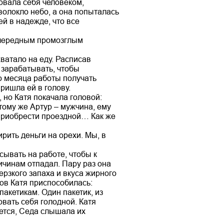
овала себя человеком,
волокло небо, а она попыталась
ей в надежде, что все
ь очередным промозглым
хватало на еду. Расписав
 зарабатывать, чтобы
о месяца работы получать
пришла ей в голову.
 но Катя покачала головой:
 тому же Артур – мужчина, ему
, приобрести проездной… Как же
рить деньги на орехи. Мы, в
сывать на работе, чтобы к
ричинам отпадал. Пару раз она
мерзкого запаха и вкуса жирного
нцов Катя приспособилась:
пакетикам. Один пакетик, из
овать себя голодной. Катя
ается, Седа слышала их