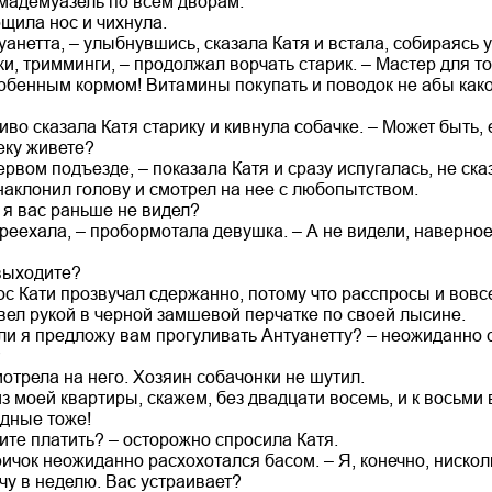
у мадемуазель по всем дворам.
щила нос и чихнула.
уанетта, – улыбнувшись, сказала Катя и встала, собираясь у
ки, тримминги, – продолжал ворчать старик. – Мастер для т
собенным кормом! Витамины покупать и поводок не абы како
иво сказала Катя старику и кивнула собачке. – Может быть,
еку живете?
первом подъезде, – показала Катя и сразу испугалась, не ска
наклонил голову и смотрел на нее с любопытством.
 я вас раньше не видел?
реехала, – пробормотала девушка. – А не видели, наверное,
 выходите?
ос Кати прозвучал сдержанно, потому что расспросы и вовс
вел рукой в черной замшевой перчатке по своей лысине.
сли я предложу вам прогуливать Антуанетту? – неожиданно с
?
трела на него. Хозяин собачонки не шутил.
из моей квартиры, скажем, без двадцати восемь, и к восьми
одные тоже!
ите платить? – осторожно спросила Катя.
ричок неожиданно расхохотался басом. – Я, конечно, нисколь
у в неделю. Вас устраивает?