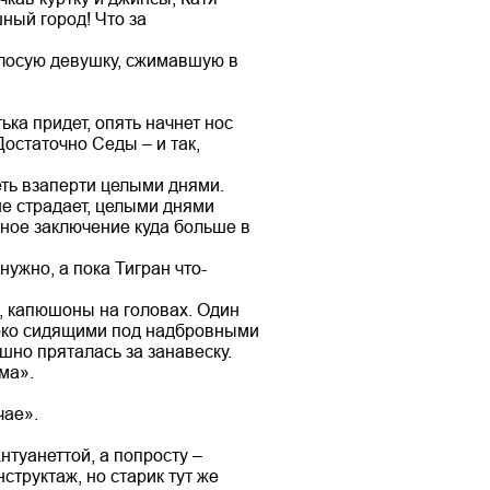
ный город! Что за
лосую девушку, сжимавшую в
ка придет, опять начнет нос
Достаточно Седы – и так,
ть взаперти целыми днями.
не страдает, целыми днями
ьное заключение куда больше в
нужно, а пока Тигран что-
и, капюшоны на головах. Один
убоко сидящими под надбровными
шно пряталась за занавеску.
ма».
чае».
нтуанеттой, а попросту –
структаж, но старик тут же