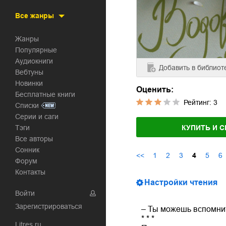
Все жанры
Жанры
Популярные
Аудиокниги
Добавить
в библиот
Вебтуны
Новинки
Оценить:
Бесплатные книги
Рейтинг:
3
Списки
Серии и саги
Тэги
КУПИТЬ И С
Все авторы
Сонник
<<
1
2
3
4
5
6
Форум
Контакты
Настройки чтения
Войти
Зарегистрироваться
– Ты можешь вспомнить
* * *
Litres.ru