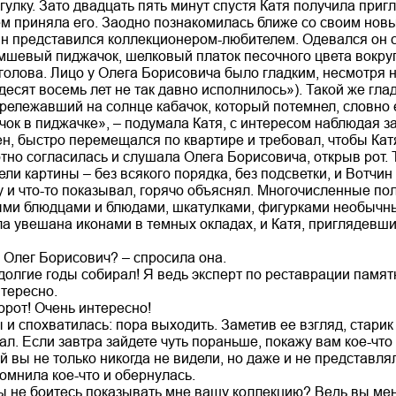
улку. Зато двадцать пять минут спустя Катя получила приг
ем приняла его. Заодно познакомилась ближе со своим нов
н представился коллекционером-любителем. Одевался он 
мшевый пиджачок, шелковый платок песочного цвета вокруг
голова. Лицо у Олега Борисовича было гладким, несмотря 
десят восемь лет не так давно исполнилось»). Такой же гл
рележавший на солнце кабачок, который потемнел, словно е
чок в пиджачке», – подумала Катя, с интересом наблюдая з
н, быстро перемещался по квартире и требовал, чтобы Катя
тно согласилась и слушала Олега Борисовича, открыв рот. 
ели картины – без всякого порядка, без подсветки, и Вотчин 
ну и что-то показывал, горячо объяснял. Многочисленные п
ыми блюдцами и блюдами, шкатулками, фигурками необычн
а увешана иконами в темных окладах, и Катя, приглядевшис
е, Олег Борисович? – спросила она.
 долгие годы собирал! Я ведь эксперт по реставрации пам
нтересно.
борот! Очень интересно!
 и спохватилась: пора выходить. Заметив ее взгляд, стари
ал. Если завтра зайдете чуть пораньше, покажу вам кое-что
 вы не только никогда не видели, но даже и не представлял
омнила кое-что и обернулась.
вы не боитесь показывать мне вашу коллекцию? Ведь вы мен