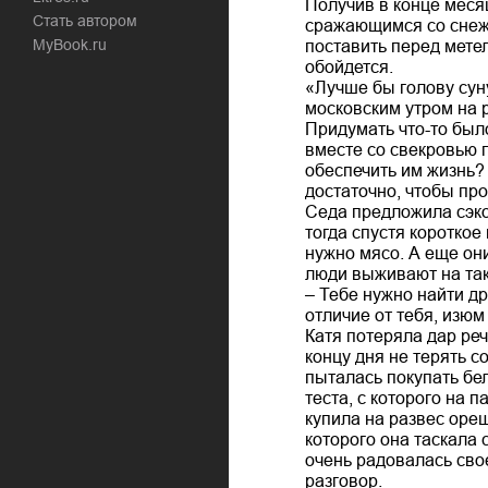
Получив в конце меся
Стать автором
сражающимся со снежн
MyBook.ru
поставить перед метел
обойдется.
«Лучше бы голову суну
московским утром на р
Придумать что-то было
вместе со свекровью 
обеспечить им жизнь?
достаточно, чтобы про
Седа предложила сэко
тогда спустя короткое
нужно мясо. А еще они
люди выживают на та
– Тебе нужно найти др
отличие от тебя, изюм
Катя потеряла дар реч
концу дня не терять с
пыталась покупать бел
теста, с которого на 
купила на развес ореш
которого она таскала 
очень радовалась сво
разговор.