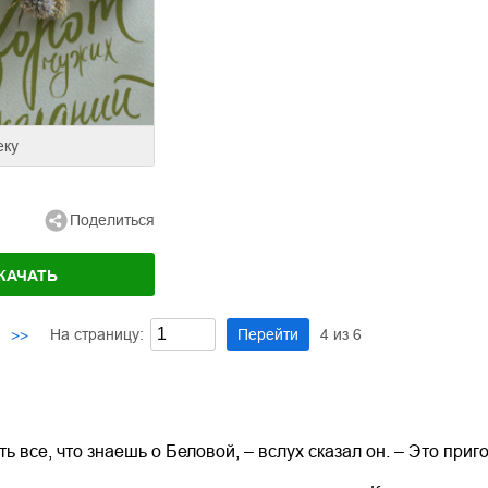
еку
Поделиться
КАЧАТЬ
На страницу:
Перейти
4
из
6
>>
 все, что знаешь о Беловой, – вслух сказал он. – Это приг