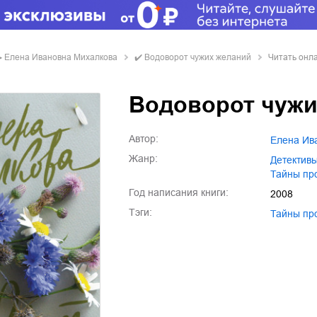
▶
Елена Ивановна Михалкова
✔️
Водоворот чужих желаний
Читать онл
Водоворот чужи
Автор:
Елена И
Жанр:
детектив
тайны п
Год написания книги:
2008
Тэги:
тайны п