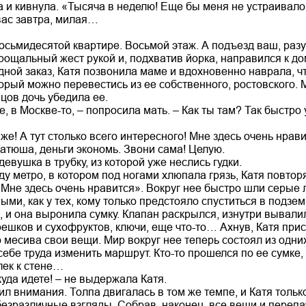
а и кивнула. «Тысяча в неделю! Еще бы меня не устраивало
вас завтра, милая…
осьмидесятой квартире. Восьмой этаж. А подъезд ваш, разу
рощальный жест рукой и, подхватив йорка, направился к до
дной заказ, Катя позвонила маме и вдохновенно наврала, ч
торый можно перевестись из ее собственного, ростовского. 
нцов дочь убедила ее.
, в Москве-то, – попросила мать. – Как ты там? Так быстро 
 же! А тут столько всего интересного! Мне здесь очень нрави
 Катюша, деньги экономь. Звони сама! Целую.
девушка в трубку, из которой уже неслись гудки.
у метро, в котором под ногами хлюпала грязь, Катя повторя
 Мне здесь очень нравится». Вокруг нее быстро шли серые 
ми, как у тех, кому только предстояло спуститься в подзем
, и она выронила сумку. Клапан раскрылся, изнутри вывали
решков и сухофруктов, ключи, еще что-то… Ахнув, Катя прис
 месива свои вещи. Мир вокруг нее теперь состоял из одних
себе труда изменить маршрут. Кто-то прошелся по ее сумке
лек к стене…
куда идете! – не выдержала Катя.
ил внимания. Толпа двигалась в том же темпе, и Катя тольк
езразличные взгляды. Собрав, наконец, все вещи и перепач