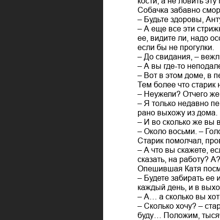
кости, а не ловить эт
Собачка забавно смор
– Будьте здоровы, Ант
– А еще все эти стриж
ее, видите ли, надо о
если бы не прогулки.
– До свидания, – вежл
– А вы где-то неподал
– Вот в этом доме, в 
Тем более что старик 
– Неужели? Отчего же
– Я только недавно пе
рано выхожу из дома.
– И во сколько же вы
– Около восьми. – Гол
Старик помолчал, про
– А что вы скажете, е
сказать, на работу? А
Опешившая Катя посмо
– Будете забирать ее 
каждый день, и в вых
– А… а сколько вы хот
– Сколько хочу? – ста
буду… Положим, тысяч