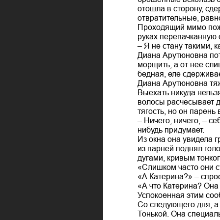
отошла в сторону, сде
отвратительные, рав
Проходящий мимо пож
руках перепачканную 
– Я не стану такими, к
Диана Арутюновна поту
морщить, а от нее сли
бедная, еле сдержива
Диана Арутюновна тяж
Выехать никуда нельзя
волосы расчесывает д
тягость, но он парень
– Ничего, ничего, – с
нибудь придумает.
Из окна она увидела 
из парней поднял гол
дугами, кривым тонко
«Слишком часто они ст
«А Катерина?» – спро
«А что Катерина? Она 
Успокоенная этим соо
Со следующего дня, а 
Тонькой. Она специаль