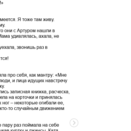
!»
меется. Я тоже там живу.
му.
то они с Артуром нашли в
Мама удивлялась, ахала, не
уехала, звонишь раз в
тся!
ла про себя, как мантру: «Мне
люди, и лица идущих навстречу
ку.
лись записная книжка, расческа,
ела на корточки и принялась
 ног – некоторые огибали ее,
, кто-то случайным движением
о пару раз поймала на себе
кав куртку и джинсы, Катя