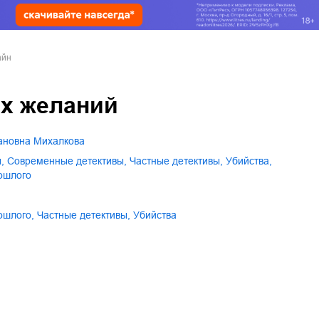
айн
х желаний
вановна Михалкова
ы
,
современные детективы
,
частные детективы
,
убийства
,
рошлого
рошлого
,
частные детективы
,
убийства