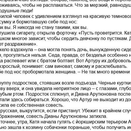
рживаясь, чтобы не расплакаться. Что за мерзкий, равнодуш
нодушные люди!
илой человек с удивлением взглянул на красивую темново
сумку и бормотавшую себе под нос:
ак вы. Я никогда не стану такими, как вы.
шила сигарету, открыла форточку. «Пусть проветрится. Кать
шком многое зависит, чтобы сердить девчонку по пустякам. 
ет раздражение».
ело вздохнула – она могла понять дочь, вынужденную сиде
, прогуляться нельзя. Седа, правда, от безделья особенно 
а распевает или с братом болтает. Вот Артуру их добровол
 взрослый, понимает: сам виноват, самому и расхлебывать.
ебе под нос пробормотала женщина. – Не так много времени 
группу подростков, стоявших возле подъезда. Черные куртк
ову вверх, и она увидела неприятное лицо – с глазами, гл
губым ртом. Подросток сплюнул, и Диана Арутюновна поспе
али здесь собираться. Хорошо, что Артур не выходит из до
сила ее собственная совесть.
русская, выкрутится, если пристанут. Убежит в крайнем слу
бражением, совесть Дианы Арутюновны затихла.
точнее, утра, Катя начала гулять с йоркширским терьером А
но зашла к хозяину собачонки пораньше, чтобы получить ин