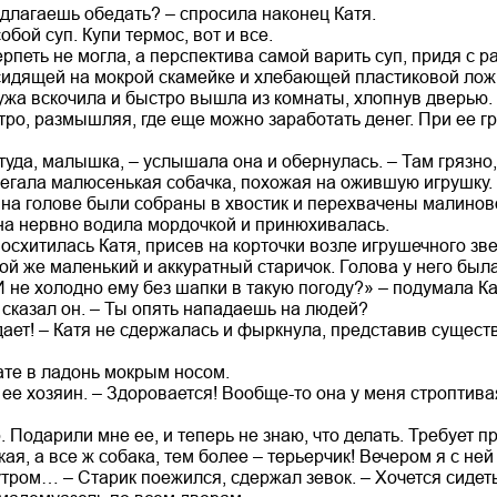
едлагаешь обедать? – спросила наконец Катя.
обой суп. Купи термос, вот и все.
петь не могла, а перспектива самой варить суп, придя с р
сидящей на мокрой скамейке и хлебающей пластиковой ложк
ужа вскочила и быстро вышла из комнаты, хлопнув дверью.
тро, размышляя, где еще можно заработать денег. При ее г
 туда, малышка, – услышала она и обернулась. – Там грязно,
 бегала малюсенькая собачка, похожая на ожившую игрушку
 на голове были собраны в хвостик и перехвачены малиново
на нервно водила мордочкой и принюхивалась.
восхитилась Катя, присев на корточки возле игрушечного зв
ой же маленький и аккуратный старичок. Голова у него была
 не холодно ему без шапки в такую погоду?» – подумала Ка
о сказал он. – Ты опять нападаешь на людей?
адает! – Катя не сдержалась и фыркнула, представив сущес
ате в ладонь мокрым носом.
 ее хозяин. – Здоровается! Вообще-то она у меня строптива
 Подарили мне ее, и теперь не знаю, что делать. Требует пр
ая, а все ж собака, тем более – терьерчик! Вечером я с ней
утром… – Старик поежился, сдержал зевок. – Хочется сидеть