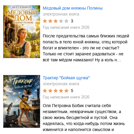
Медовый дом княжны Полины
электронная книга
3
Год написания книги
2026
После предательства самых близких людей
попасть в тело юной княжны, отец которой
богат и влиятелен - это ли не счастье?
Только не стоит заранее радоваться - не
всё там мёдом намазано! Ну а коль н…
Трактир "Бойкая щучка"
электронная книга
5
Год написания книги
2026
Оля Петровна Бобик считала себя
незаметным, невзрачным существом, а
свою жизнь бесцветной и пустой. Она
надеялась, что когда-нибудь потом жизнь
изменится и наполнится смыслом и