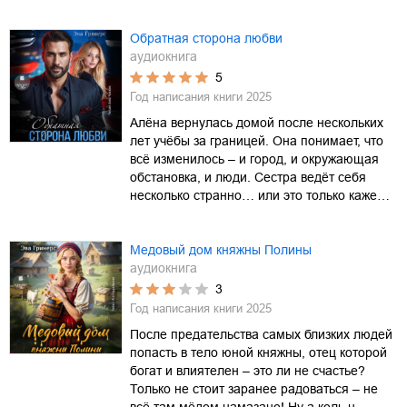
Обратная сторона любви
аудиокнига
5
Год написания книги
2025
Алёна вернулась домой после нескольких
лет учёбы за границей. Она понимает, что
всё изменилось – и город, и окружающая
обстановка, и люди. Сестра ведёт себя
несколько странно… или это только каже…
Медовый дом княжны Полины
аудиокнига
3
Год написания книги
2025
После предательства самых близких людей
попасть в тело юной княжны, отец которой
богат и влиятелен – это ли не счастье?
Только не стоит заранее радоваться – не
всё там мёдом намазано! Ну а коль н…