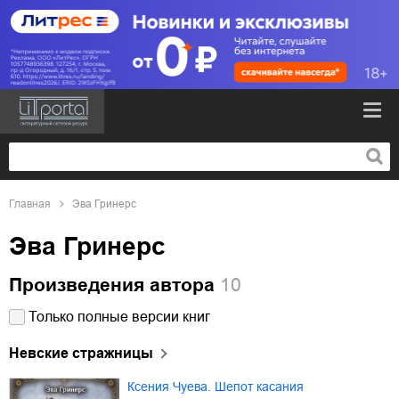
Главная
Эва Гринерс
Эва Гринерс
Произведения автора
10
Только полные версии книг
Невские стражницы
Ксения Чуева. Шепот касания