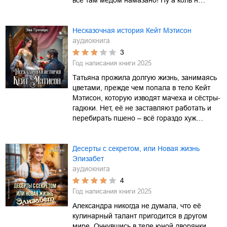
Несказочная история Кейт Мэтисон
аудиокнига
3
Год написания книги
2025
Татьяна прожила долгую жизнь, занимаясь
цветами, прежде чем попала в тело Кейт
Мэтисон, которую изводят мачеха и сёстры-
гадюки. Нет, её не заставляют работать и
перебирать пшено – всё гораздо хуж…
Десерты с секретом, или Новая жизнь
Элизабет
аудиокнига
4
Год написания книги
2025
Александра никогда не думала, что её
кулинарный талант пригодится в другом
мире. Очнувшись в теле юной дворянки