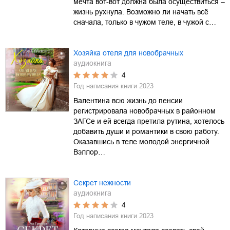
мечта вот-вот должна была осуществиться –
жизнь рухнула. Возможно ли начать всё
сначала, только в чужом теле, в чужой с…
Хозяйка отеля для новобрачных
аудиокнига
4
Год написания книги
2023
Валентина всю жизнь до пенсии
регистрировала новобрачных в районном
ЗАГСе и ей всегда претила рутина, хотелось
добавить души и романтики в свою работу.
Оказавшись в теле молодой энергичной
Вэллор…
Секрет нежности
аудиокнига
4
Год написания книги
2023