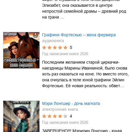
Элизабет, она оказывается в центре
непростой семейной драмы – древний род
на грани …
Графиня Фортескью – жена фермера
аудиокнига
5
Год написания книги
2026
Последним желанием старой циркачки-
наездницы Марины Иванкиной, было снова
хоть раз оказаться на коне. Но вместо этого,
она очнулась в теле юной графини Эйлин
Фортескью. Её новая реальность: обвет…
Мэри Лонгшир - дочь магната
электронная книга
4
Год написания книги
2026
ЗАВЕРШЕНО!!! Мэрилин Лонгшир - юная