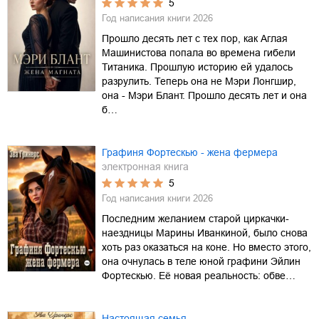
5
Год написания книги
2026
Прошло десять лет с тех пор, как Аглая
Машинистова попала во времена гибели
Титаника. Прошлую историю ей удалось
разрулить. Теперь она не Мэри Лонгшир,
она - Мэри Блант. Прошло десять лет и она
б…
Графиня Фортескью - жена фермера
электронная книга
5
Год написания книги
2026
Последним желанием старой циркачки-
наездницы Марины Иванкиной, было снова
хоть раз оказаться на коне. Но вместо этого,
она очнулась в теле юной графини Эйлин
Фортескью. Её новая реальность: обве…
Настоящая семья