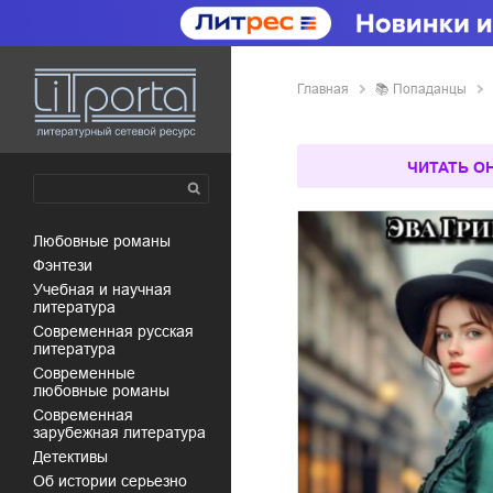
Главная
📚
попаданцы
ЧИТАТЬ О
любовные романы
фэнтези
учебная и научная
литература
современная русская
литература
современные
любовные романы
современная
зарубежная литература
детективы
об истории серьезно