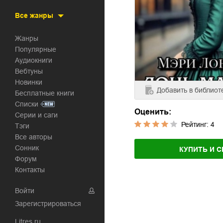
Все жанры
Жанры
Популярные
Аудиокниги
Вебтуны
Новинки
Добавить
в библиот
Бесплатные книги
Списки
Оценить:
Серии и саги
Рейтинг:
4
Тэги
Все авторы
Сонник
КУПИТЬ И С
Форум
Контакты
Войти
Зарегистрироваться
Litres.ru