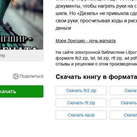
документы, чтобы нагреть руки на 
шелк. Но «Дизель» не привыкла сда
свои руки, просчитывая ходы и риск
деньги
Мэри Лонгшир - дочь магната
На сайте электронной библиотеки Litpor
еку
формате
fb2.zip
,
txt
,
txt.zip
,
rtf.zip
,
a4.pdf
отзывы и рецензии о этом произведении
Скачать книгу в формат
Поделиться
Cкачать
fb2.zip
Cкача
КАЧАТЬ
Cкачать
rtf.zip
Cкачат
Cкачать
epub
Cкача