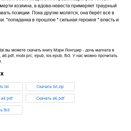
смерти хозяина, а вдова-невеста примеряет траурный
вать позиции. Пока другие молятся, она берёт всё в
и. *попаданка в прошлое * сильная героиня * власть и
tal вы можете скачать книгу
Мэри Лонгшир - дочь магната
в
,
a6.pdf
,
mobi.prc
,
epub
,
ios.epub
,
fb3
. У нас можно прочитать
.
ах
ть
txt
Cкачать
txt.zip
ь
a4.pdf
Cкачать
a6.pdf
ть
fb3