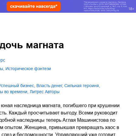
дочь магната
ерс
цы
,
историческое фэнтези
успешный бизнес
,
власть денег
,
сильная героиня
,
цы во времени
,
Литрес Авторы
юная наследница магната, погибшего при крушении
асть. Каждый просчитывает выгоду. Всеми руководит
удобной наследницы теперь Аглая Машинистова по
ным опытом. Женщина, привыкшая превращать хаос в
 слез и беспомощности. Управляющий уже готовит