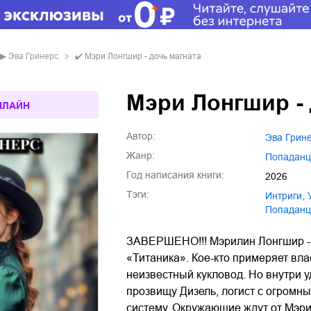
▶
Эва Гринерс
✔️
Мэри Лонгшир - дочь магната
Мэри Лонгшир - 
НЛАЙН
Автор:
Эва Грин
Жанр:
попадан
Год написания книги:
2026
Тэги:
интриги
,
попадан
ЗАВЕРШЕНО!!! Мэрилин Лонгшир - 
«Титаника». Кое-кто примеряет вл
неизвестный кукловод. Но внутри 
прозвищу Дизель, логист с огром
систему. Окружающие ждут от Мэри