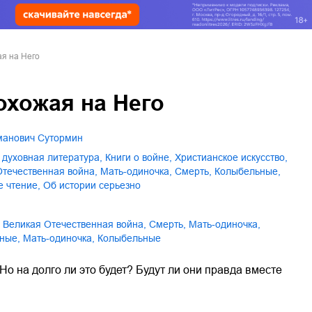
я на Него
охожая на Него
рманович Сутормин
и духовная литература
,
книги о войне
,
христианское искусство
,
 Отечественная война
,
мать-одиночка
,
смерть
,
колыбельные
,
е чтение
,
об истории серьезно
Великая Отечественная война
,
смерть
,
мать-одиночка
,
ьные
,
Мать-одиночка
,
Колыбельные
Но на долго ли это будет? Будут ли они правда вместе