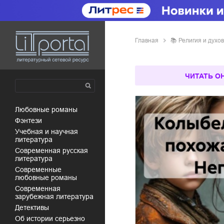
Главная
📚
религия и дух
ЧИТАТЬ О
любовные романы
фэнтези
учебная и научная
литература
современная русская
литература
современные
любовные романы
современная
зарубежная литература
детективы
об истории серьезно