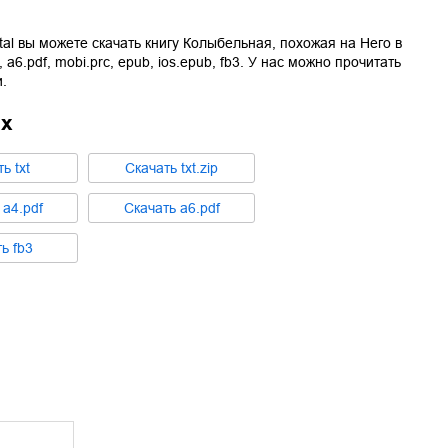
tal вы можете скачать книгу
Колыбельная, похожая на Него
в
,
a6.pdf
,
mobi.prc
,
epub
,
ios.epub
,
fb3
. У нас можно прочитать
.
ах
ть
txt
Cкачать
txt.zip
ь
a4.pdf
Cкачать
a6.pdf
ть
fb3