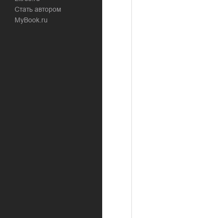
Стать автором
MyBook.ru