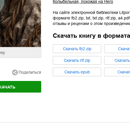
Колыбельная, похожая на Него
На сайте электронной библиотеки Litpor
формате
fb2.zip
,
txt
,
txt.zip
,
rtf.zip
,
a4.pdf
отзывы и рецензии о этом произведении
Скачать книгу в формат
Cкачать
fb2.zip
Cкача
еку
Cкачать
rtf.zip
Cкачат
Cкачать
epub
Cкача
Поделиться
КАЧАТЬ