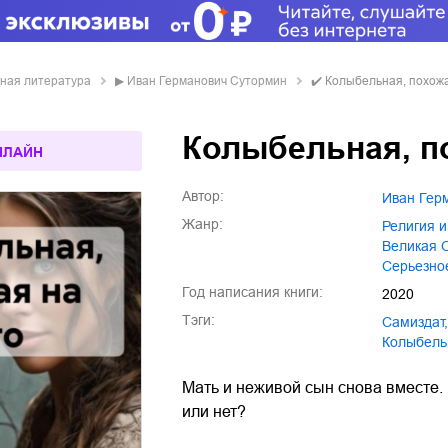
овная литература
▶
Иван Германович Сутормин
✔️
Колыбельная, похожа
Колыбельная, п
НЛАЙН
Автор:
Иван Ге
Жанр:
религия 
Великая
серьезно
Год написания книги:
2020
Тэги:
Самиздат
,
колыбел
Мать и неживой сын снова вместе. 
или нет?