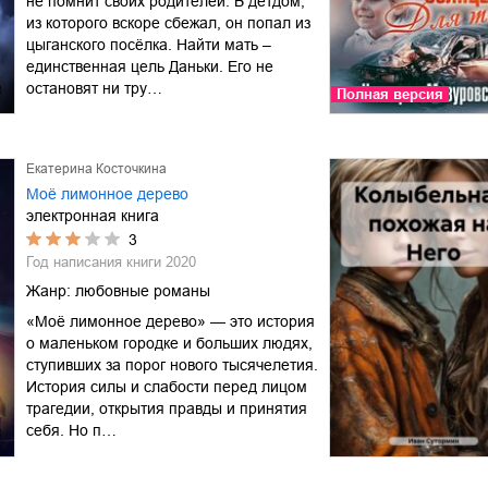
не помнит своих родителей. В детдом,
из которого вскоре сбежал, он попал из
цыганского посёлка. Найти мать –
единственная цель Даньки. Его не
остановят ни тру…
Полная версия
Екатерина Косточкина
Моё лимонное дерево
электронная книга
3
Год написания книги
2020
Жанр:
любовные романы
«Моё лимонное дерево» — это история
о маленьком городке и больших людях,
ступивших за порог нового тысячелетия.
История силы и слабости перед лицом
трагедии, открытия правды и принятия
себя. Но п…