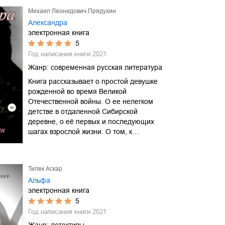
Михаил Леонидович Прядухин
Александра
электронная книга
5
Год написания книги
2021
Жанр:
современная русская литература
Книга рассказывает о простой девушке
рожденной во время Великой
Отечественной войны. О ее нелегком
детстве в отдаленной Сибирской
деревне, о её первых и последующих
шагах взрослой жизни. О том, к…
Тилек Аскар
Альфа
электронная книга
5
Год написания книги
2021
Жанр:
детективы