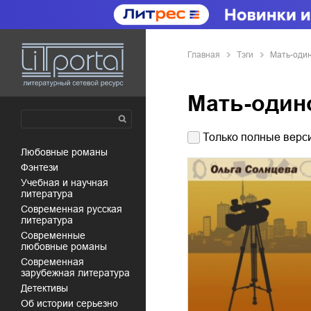
Главная
Тэги
Мать-оди
Мать-один
Только полные верси
любовные романы
фэнтези
учебная и научная
литература
современная русская
литература
современные
любовные романы
современная
зарубежная литература
детективы
об истории серьезно