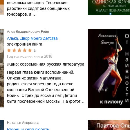
несколько месяцев. Творческие
работники сидят без обещанных
гонораров, а …
Алек Владимирович Рейн
Алька. Двор моего детства
электронная книга
5
Год написания книги
2018
Жанр:
современная русская литература
Первая глава книги воспоминаний.
Описание жизни мальчугана,
родившегося через три года после
окончания Великой Отечественной
Войны, с трёх до восьми лет. Детали
быта послевоенной Москвы. На фотог…
Наталья Аверкиева
Разреши себя любить