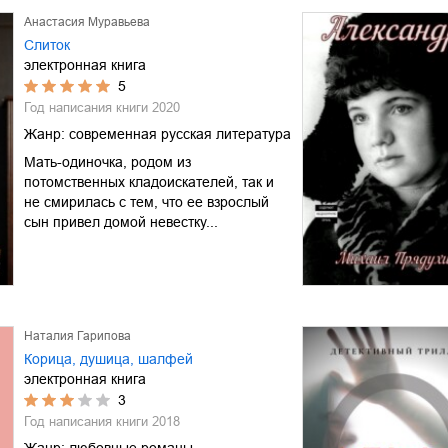
Анастасия Муравьева
Слиток
электронная книга
5
Год написания книги
2020
Жанр:
современная русская литература
Мать-одиночка, родом из
потомственных кладоискателей, так и
не смирилась с тем, что ее взрослый
сын привел домой невестку...
Наталия Гарипова
Корица, душица, шалфей
электронная книга
3
Год написания книги
2018
Жанр:
любовные романы