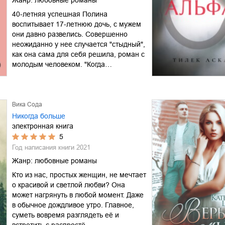
40-летняя успешная Полина
воспитывает 17-летнюю дочь, с мужем
они давно развелись. Совершенно
неожиданно у нее случается "стыдный",
как она сама для себя решила, роман с
молодым человеком. "Когда…
Вика Сода
Никогда больше
электронная книга
5
Год написания книги
2021
Жанр:
любовные романы
Кто из нас, простых женщин, не мечтает
о красивой и светлой любви? Она
может нагрянуть в любой момент. Даже
в обычное дождливое утро. Главное,
суметь вовремя разглядеть её и
встретить с распростё…