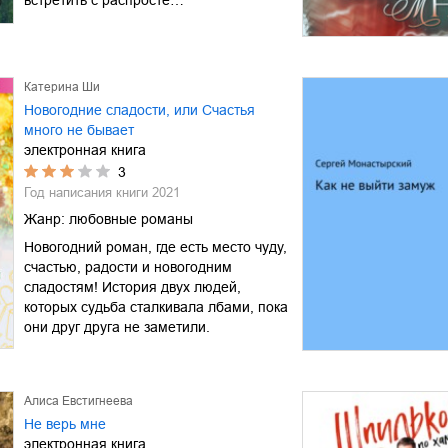
Катерина Ши
Новогодние сладости, или Счастья
много не бывает
электронная книга
3
Год написания книги
2021
Жанр:
любовные романы
Новогодний роман, где есть место чуду,
счастью, радости и новогодним
сладостям! История двух людей,
которых судьба сталкивала лбами, пока
они друг друга не заметили.
Алиса Евстигнеева
Не верь мне
электронная книга