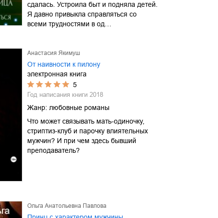
сдалась. Устроила быт и подняла детей.
Я давно привыкла справляться со
всеми трудностями в од…
Анастасия Якимуш
От наивности к пилону
электронная книга
5
Год написания книги
2018
Жанр:
любовные романы
Что может связывать мать-одиночку,
стриптиз-клуб и парочку влиятельных
мужчин? И при чем здесь бывший
преподаватель?
Ольга Анатольевна Павлова
Принц с характером мужчины