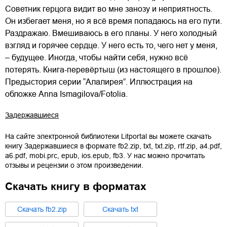
Cоветник герцога видит во мне занозу и неприятность.
Он избегает меня, но я всё время попадаюсь на его пути.
Раздражаю. Вмешиваюсь в его планы. У него холодный
взгляд и горячее сердце. У него есть то, чего нет у меня,
– будущее. Иногда, чтобы найти себя, нужно всё
потерять. Книга-перевёртыш (из настоящего в прошлое).
Предыстория серии “Алалирея”. Иллюстрация на
обложке Anna Ismagilova/Fotolia.
Задержавшиеся
На сайте электронной библиотеки Litportal вы можете скачать
книгу
Задержавшиеся
в формате
fb2.zip
,
txt
,
txt.zip
,
rtf.zip
,
a4.pdf
,
a6.pdf
,
mobi.prc
,
epub
,
ios.epub
,
fb3
. У нас можно прочитать
отзывы и рецензии о этом произведении.
Скачать книгу в форматах
Cкачать
fb2.zip
Cкачать
txt