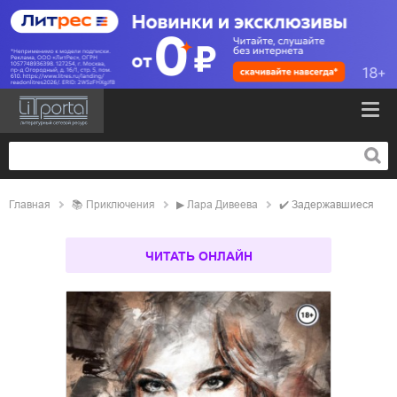
Главная
📚
приключения
▶
Лара Дивеева
✔️
Задержавшиеся
ЧИТАТЬ ОНЛАЙН