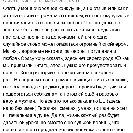
Отзыв с LiveLib от
01
мая
2025
г.,
08:11
Опять у меня очередной крик души, а не отзыв.Или как я
хотела отойти от романа со стеклом, и вновь окунулась в
переживания за героев и их любовь.Честно, даже не
знаю, чтобы я хотела рассказать в отзыве, ведь книга
настолько пропитана цепочками тайн, что одно
случайное слово может оказаться огромный спойлером.
Магия, дворцовые интриги, заговоры, покушения и
любовь.Сразу хочу сказать, здесь нет своего рода ХЭ как
мы привыкли читать, здесь нужно его прочувствовать и
понять. Конец истории я перечитывала несколько
раз...На первым план в романе выходит жизнь девушки,
которая обладает редким даром. Героиня будет учиться,
подвергаться соблазнам, а потом ей ещё и разобьют
веру в мужчин. Но все это только закалило ЕЁ (здесь
надо без имён).Героиня - смелая, умная, острая на язык
и...печальная в душе. Да-да, жизнь каждый раз будет
давать ей уроки, но вместе с её судьбой веришь, что
после высшего предназначения девушка обретёт своё.