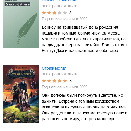
Сказка о файтинге
электронная книга
3
Год написания книги
2009
Денису на тринадцатый день рождения
подарили компьютерную игру. За месяц
мальчик победил двадцать противников, но
на двадцать первом – китайце Джи, застрял.
Вот тут Джи и начинает вести себя стра…
Страж могил
электронная книга
5
Год написания книги
2009
Они должны были погибнуть в детстве, но
выжили. Встреча с темным колдовством
искалечила их судьбы, но они не отчаялись.
Они разделили тяжелую магическую ношу и
разошлись по миру, но тревожное вре…