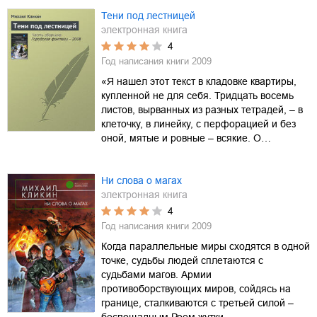
Тени под лестницей
электронная книга
4
Год написания книги
2009
«Я нашел этот текст в кладовке квартиры,
купленной не для себя. Тридцать восемь
листов, вырванных из разных тетрадей, – в
клеточку, в линейку, с перфорацией и без
оной, мятые и ровные – всякие. О…
Ни слова о магах
электронная книга
4
Год написания книги
2009
Когда параллельные миры сходятся в одной
точке, судьбы людей сплетаются с
судьбами магов. Армии
противоборствующих миров, сойдясь на
границе, сталкиваются с третьей силой –
беспощадным Роем жутки…