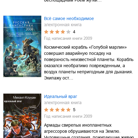
Всё самое необходимое
электронная книга
4
Год написания книги
2009
Космический корабль «Голубой марлин»
совершил аварийную посадку на
поверхность неизвестной планеты. Корабль
оказался необратимо поврежденным, а
воздух планеты непригодным для дыхания.
Экипажу ост…
Идеальный враг
электронная книга
5
Год написания книги
2009
Армады свирепых инопланетных
агрессоров обрушиваются на Землю.
Чудовищные создания, пожирающие живую