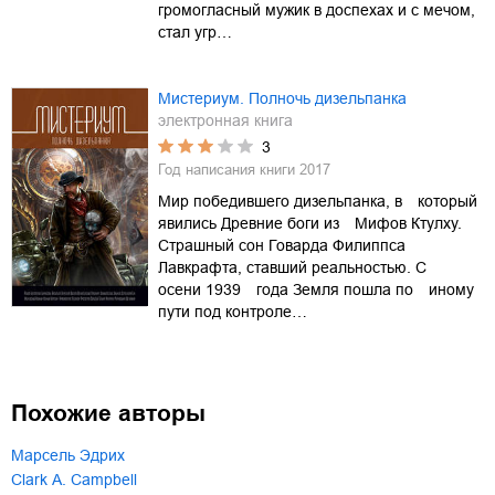
громогласный мужик в доспехах и с мечом,
стал угр…
Мистериум. Полночь дизельпанка
электронная книга
3
Год написания книги
2017
Мир победившего дизельпанка, в который
явились Древние боги из Мифов Ктулху.
Страшный сон Говарда Филиппса
Лавкрафта, ставший реальностью. С
осени 1939 года Земля пошла по иному
пути под контроле…
Похожие авторы
Марсель Эдрих
Clark A. Campbell