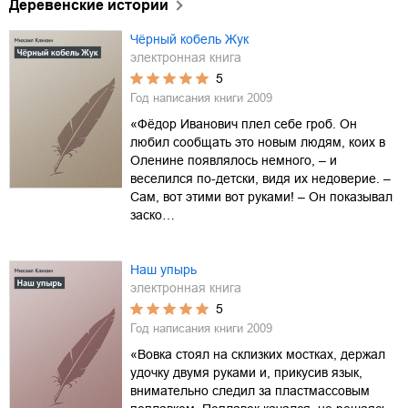
Деревенские истории
Чёрный кобель Жук
электронная книга
5
Год написания книги
2009
«Фёдор Иванович плел себе гроб. Он
любил сообщать это новым людям, коих в
Оленине появлялось немного, – и
веселился по-детски, видя их недоверие. –
Сам, вот этими вот руками! – Он показывал
заско…
Наш упырь
электронная книга
5
Год написания книги
2009
«Вовка стоял на склизких мостках, держал
удочку двумя руками и, прикусив язык,
внимательно следил за пластмассовым