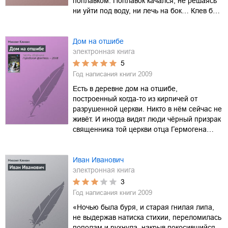
поплавком. Поплавок качался, не решаясь
ни уйти под воду, ни лечь на бок… Клев б…
Дом на отшибе
электронная книга
5
Год написания книги
2009
Есть в деревне дом на отшибе,
построенный когда-то из кирпичей от
разрушенной церкви. Никто в нём сейчас не
живёт. И иногда видят люди чёрный призрак
священника той церкви отца Гермогена…
Иван Иванович
электронная книга
3
Год написания книги
2009
«Ночью была буря, и старая гнилая липа,
не выдержав натиска стихии, переломилась
пополам и рухнула, накрыв покосившийся