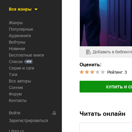
Все жанры
Жанры
Популярные
Аудиокниги
Вебтуны
Новинки
Добавить
в библиот
Бесплатные книги
Списки
Оценить:
Серии и саги
Рейтинг:
3
Тэги
Все авторы
КУПИТЬ И С
Сонник
Форум
Контакты
Читать онлайн
Войти
Зарегистрироваться
Litres.ru