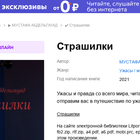
а
▶
МУСТАФА АБДЕЛЬГАУАД
✔️
Страшилки
Страшилки
НЛАЙН
Автор:
МУСТАФ
Жанр:
ужасы / 
Год написания книги:
2021
Ужасы и правда со всего мира, чит
отправим вас в путешествие по уж
Страшилки
На сайте электронной библиотеки Litpor
fb2.zip
,
rtf.zip
,
a4.pdf
,
a6.pdf
,
mobi.prc
,
e
этом произведении.