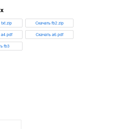
ах
ь
txt.zip
Cкачать
fb2.zip
ь
a4.pdf
Cкачать
a6.pdf
ть
fb3