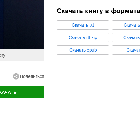
Скачать книгу в формат
Cкачать
txt
Cкачат
Cкачать
rtf.zip
Cкачат
Cкачать
epub
Cкача
еку
Поделиться
КАЧАТЬ