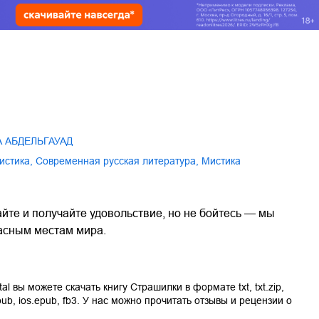
А АБДЕЛЬГАУАД
мистика
,
современная русская литература
,
мистика
айте и получайте удовольствие, но не бойтесь — мы
асным местам мира.
tal вы можете скачать книгу
Страшилки
в формате
txt
,
txt.zip
,
pub
,
ios.epub
,
fb3
. У нас можно прочитать отзывы и рецензии о