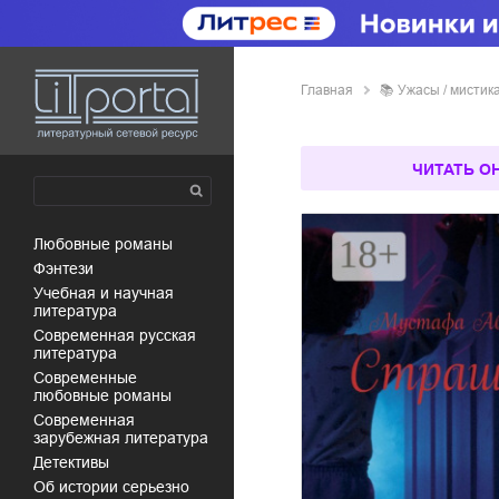
Главная
📚
ужасы / мистик
ЧИТАТЬ О
любовные романы
фэнтези
учебная и научная
литература
современная русская
литература
современные
любовные романы
современная
зарубежная литература
детективы
об истории серьезно