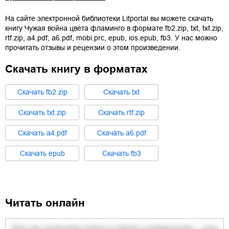
На сайте электронной библиотеки Litportal вы можете скачать
книгу
Чужая война цвета фламинго
в формате
fb2.zip
,
txt
,
txt.zip
,
rtf.zip
,
a4.pdf
,
a6.pdf
,
mobi.prc
,
epub
,
ios.epub
,
fb3
. У нас можно
прочитать отзывы и рецензии о этом произведении.
Скачать книгу в форматах
Cкачать
fb2.zip
Cкачать
txt
Cкачать
txt.zip
Cкачать
rtf.zip
Cкачать
a4.pdf
Cкачать
a6.pdf
Cкачать
epub
Cкачать
fb3
Читать онлайн