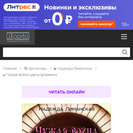
Главная
📚
детективы
▶
Надежда Лиманская
✔️
Чужая война цвета фламинго
ЧИТАТЬ ОНЛАЙН