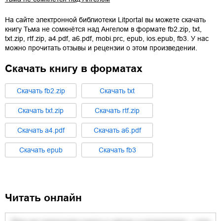
На сайте электронной библиотеки Litportal вы можете скачать
книгу
Тьма не сомкнётся над Ангелом
в формате
fb2.zip
,
txt
,
txt.zip
,
rtf.zip
,
a4.pdf
,
a6.pdf
,
mobi.prc
,
epub
,
ios.epub
,
fb3
. У нас
можно прочитать отзывы и рецензии о этом произведении.
Скачать книгу в форматах
Cкачать
fb2.zip
Cкачать
txt
Cкачать
txt.zip
Cкачать
rtf.zip
Cкачать
a4.pdf
Cкачать
a6.pdf
Cкачать
epub
Cкачать
fb3
Читать онлайн