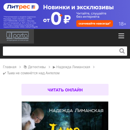
Главная
📚
детективы
▶
Надежда Лиманская
✔️
Тьма не сомкнётся над Ангелом
ЧИТАТЬ ОНЛАЙН