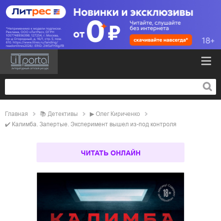
Главная
📚
детективы
▶
Олег Кириченко
✔️
Калимба. Запертые. Эксперимент вышел из-под контроля
ЧИТАТЬ ОНЛАЙН