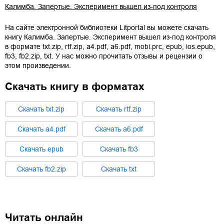
Калимба. Запертые. Эксперимент вышел из-под контроля
На сайте электронной библиотеки Litportal вы можете скачать
книгу
Калимба. Запертые. Эксперимент вышел из-под контроля
в формате
txt.zip
,
rtf.zip
,
a4.pdf
,
a6.pdf
,
mobi.prc
,
epub
,
ios.epub
,
fb3
,
fb2.zip
,
txt
. У нас можно прочитать отзывы и рецензии о
этом произведении.
Скачать книгу в форматах
Cкачать
txt.zip
Cкачать
rtf.zip
Cкачать
a4.pdf
Cкачать
a6.pdf
Cкачать
epub
Cкачать
fb3
Cкачать
fb2.zip
Cкачать
txt
Читать онлайн