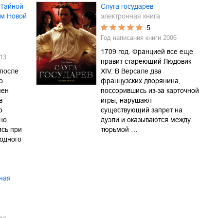
 Тайной
Слуга государев
ам Новой
электронная книга
5
Год написания книги
2006
1709 год. Францией все еще
13
правит стареющий Людовик
 после
XIV. В Версале два
о.
французских дворянина,
мен
поссорившись из-за карточной
в
игры, нарушают
о
существующий запрет на
но
дуэли и оказываются между
ись при
тюрьмой …
одного
лная