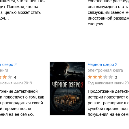
 кажется, что за ней кто-
собственное расслед
дит. Понимая, что на
она вынуждена стать
аз, целью может стать
связующим звеном м
 доч…
иностранной разведк
спецслу…
 озеро 2
Черное озеро 2
нига
электронная книга
4
3
писания книги
2019
Год написания книги
20
лжение детективной
Продолжение детект
и повествует о том, как
истории повествует о 
 распорядиться своей
решает распорядитьс
й героиня после
судьбой героиня пос
ния на ее семью.
покушения на ее сем