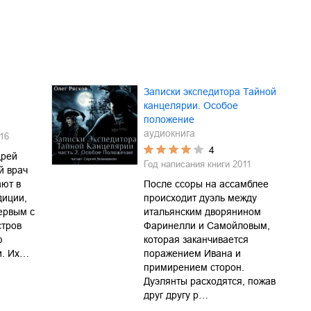
Записки экспедитора Тайной
канцелярии. Особое
положение
аудиокнига
16
4
дрей
Год написания книги
2011
й врач
ют в
После ссоры на ассамблее
диции,
происходит дуэль между
ервым с
итальянским дворянином
стров
Фаринелли и Самойловым,
ю
которая заканчивается
и. Их…
поражением Ивана и
примирением сторон.
Дуэлянты расходятся, пожав
друг другу р…