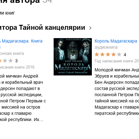
и книг
итора Тайной канцелярии
 Мадагаскара. Книга
Король Мадагаскара
я
аудиокнига
онная книга
4
3
Год написания книги
20
писания книги
2016
Молодой мичман Ан
ой мичман Андрей
Збруев и корабельны
 и корабельный врач
Бен Андерсен попада
ндерсен попадают в
состав русской экспе
 русской экспедиции,
посланной Петром П
нной Петром Первым с
тайной миссией на о
 миссией на остров
Мадагаскар к главар
скар к главарю
пиратской республик
кой республики. Их…