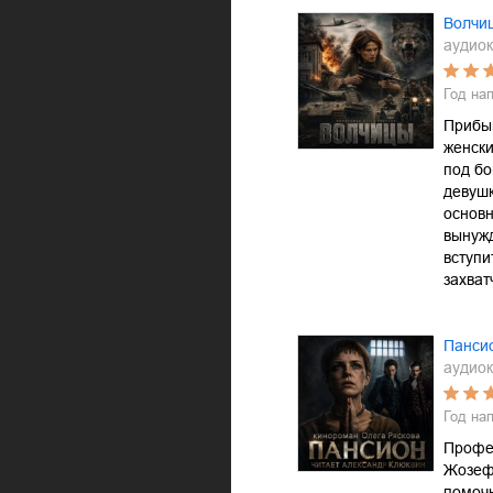
Волчи
аудиок
Год на
Прибы
женски
под б
девушк
основн
вынуж
вступи
захва
Пансио
аудиок
Год на
Профе
Жозеф
помоч