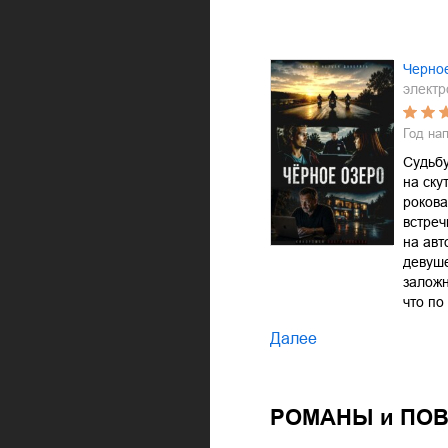
Черно
электр
Год на
Судьбу
на ску
рокова
встреч
на авт
девуше
заложн
что по
Далее
РОМАНЫ и ПО