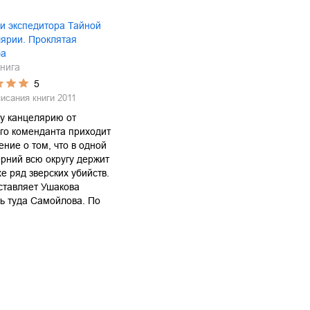
и экспедитора Тайной
ярии. Проклятая
ба
нига
5
писания книги
2011
у канцелярию от
го коменданта приходит
ние о том, что в одной
ерний всю округу держит
хе ряд зверских убийств.
ставляет Ушакова
ь туда Самойлова. По
…