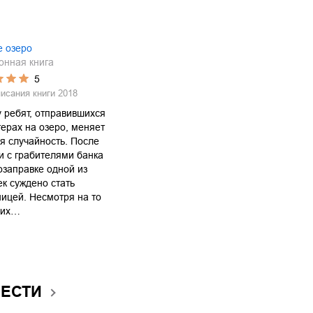
е озеро
онная книга
5
писания книги
2018
 ребят, отправившихся
терах на озеро, меняет
я случайность. После
и с грабителями банка
озаправке одной из
к суждено стать
ицей. Несмотря на то
 их…
ВЕСТИ