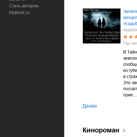
Стать автором
Записк
MyBook.ru
канцел
Усадь
аудиок
Год на
В Тайн
земско
сообще
из губ
в стра
Это за
послат
прие
Далее
Кинороман