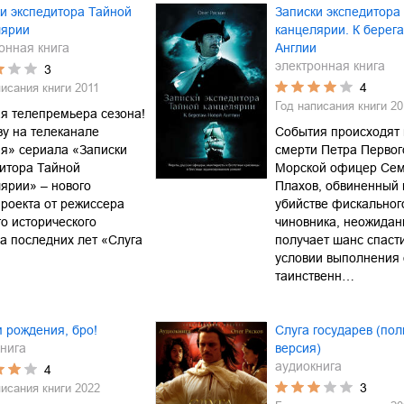
и экспедитора Тайной
Записки экспедитора
лярии
канцелярии. К берег
онная книга
Англии
электронная книга
3
4
писания книги
2011
Год написания книги
20
я телепремьера сезона!
зу на телеканале
События происходят
я» сериала «Записки
смерти Петра Первог
итора Тайной
Морской офицер Се
ярии» – нового
Плахов, обвиненный 
роекта от режиссера
убийстве фискальног
о исторического
чиновника, неожидан
а последних лет «Слуга
получает шанс спаст
условии выполнения 
таинственн…
 рождения, бро!
Слуга государев (по
нига
версия)
аудиокнига
4
3
писания книги
2022