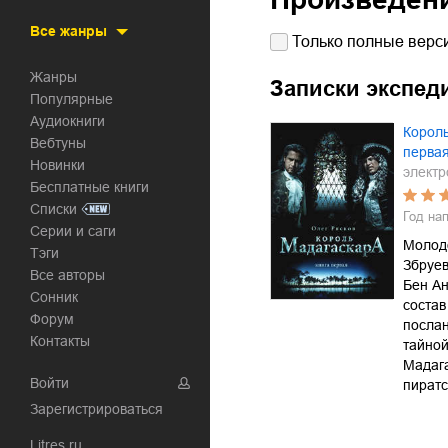
Все жанры
Только полные верси
Жанры
Записки экспед
Популярные
Аудиокниги
Король
Вебтуны
перва
Новинки
электр
Бесплатные книги
Списки
Год на
Серии и саги
Молод
Тэги
Збруев
Все авторы
Бен А
Сонник
состав
Форум
посла
Контакты
тайной
Мадага
Войти
пиратс
Зарегистрироваться
Litres.ru