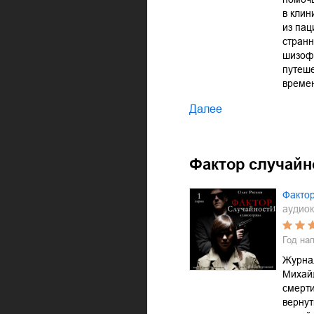
в клин
из пац
стран
шизофр
путеш
време
Далее
Фактор случайн
Фактор
аудиок
Год на
Журна
Михайл
смерт
вернут