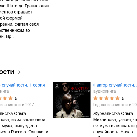
ике Шато де Гранж: один
иентов страдает
ной формой
ении, считая себя
ественником во
ни. Вр…
ости
 случайности. 1 серия
Фактор случайности. 
нига
аудиокнига
5
5
писания книги
2017
Год написания книги
20
листка Ольга
Журналистка Ольга
ова, из-за загадочной
Михайлова, узнает, ч
и мужа, вынуждена
ее мужа в автокатас
ься в Россию. Однако, и
случайность. Начав