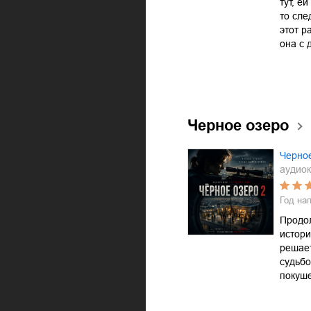
тут, ей
то сле
этот р
она с
Черное озеро
Черное
аудиок
Год на
Продо
истори
решает
судьбо
покуше