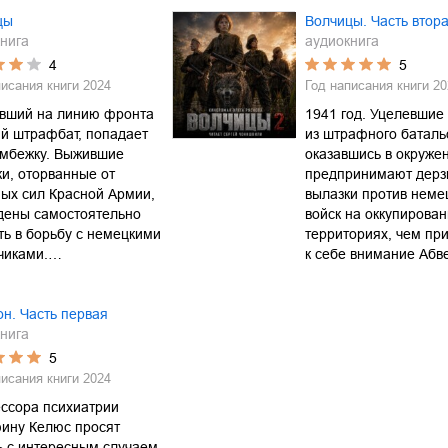
цы
Волчицы. Часть втор
нига
аудиокнига
4
5
писания книги
2024
Год написания книги
20
вший на линию фронта
1941 год. Уцелевшие
й штрафбат, попадает
из штрафного баталь
омбежку. Выжившие
оказавшись в окруже
и, оторванные от
предпринимают дерз
ых сил Красной Армии,
вылазки против неме
дены самостоятельно
войск на оккупирова
ть в борьбу с немецкими
территориях, чем пр
тчиками.…
к себе внимание Аб
н. Часть первая
нига
5
писания книги
2024
ссора психиатрии
ину Келюс просят
ь с интересным случаем