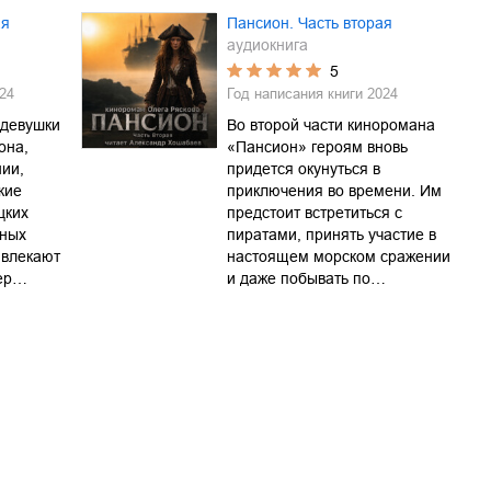
ая
Пансион. Часть вторая
аудиокнига
5
24
Год написания книги
2024
 девушки
Во второй части киноромана
она,
«Пансион» героям вновь
нии,
придется окунуться в
кие
приключения во времени. Им
цких
предстоит встретиться с
нных
пиратами, принять участие в
ивлекают
настоящем морском сражении
вер…
и даже побывать по…