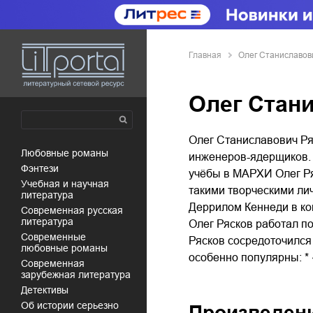
Главная
Олег Станиславов
Олег Стан
Олег Станиславович Ря
любовные романы
инженеров-ядерщиков. 
фэнтези
учёбы в МАРХИ Олег Ря
учебная и научная
такими творческими ли
литература
Деррилом Кеннеди в ко
современная русская
литература
Олег Рясков работал п
современные
Рясков сосредоточился
любовные романы
особенно популярны: * 
современная
зарубежная литература
детективы
об истории серьезно
Произведен