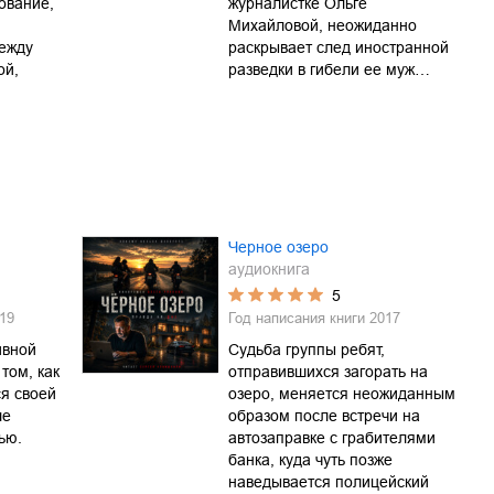
ование,
журналистке Ольге
Михайловой, неожиданно
ежду
раскрывает след иностранной
ой,
разведки в гибели ее муж…
Черное озеро
аудиокнига
5
19
Год написания книги
2017
ивной
Судьба группы ребят,
том, как
отправившихся загорать на
я своей
озеро, меняется неожиданным
ле
образом после встречи на
ью.
автозаправке с грабителями
банка, куда чуть позже
наведывается полицейский