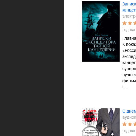
Записк
канце
электр
Год на
Главна
К пока
«Росси
экспед
канцел
суперп
лучшег
фильм
г…
С днем
аудиок
Год на