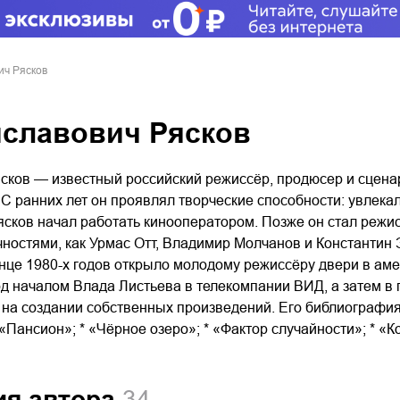
ич Рясков
иславович Рясков
сков — известный российский режиссёр, продюсер и сценари
С ранних лет он проявлял творческие способности: увлека
сков начал работать кинооператором. Позже он стал режис
чностями, как Урмас Отт, Владимир Молчанов и Константин
нце 1980-х годов открыло молодому режиссёру двери в ам
од началом Влада Листьева в телекомпании ВИД, а затем в
 на создании собственных произведений. Его библиография 
«Пансион»; * «Чёрное озеро»; * «Фактор случайности»; * «
ия автора
34