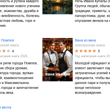
ность и рутина каждого
Ночь Ивана Купалы (
оявление нового ученика
Группа людей, обыча
е, знакомства, дружба и
традиции, приметы, 
 влюбленность, болезнь
папоротника, духи, ко
астная любовь, горе и
опускание венков на 
ние.
ь Помпея
Вана из вина
онная книга
электронная книга
4
5
писания книги
2026
Год написания книги
20
и ритм города Помпея,
Молодой официант и
ик сбора урожая,
клиент заключают па
ктура города, вулкан
затраченных усилий 
ий, взаимоотношения
официанта, чтобы вы
н и Максимельяна.
данное пари и получи
 города и запечатление
конце неплохое
возь века.
вознаграждение.
я весна