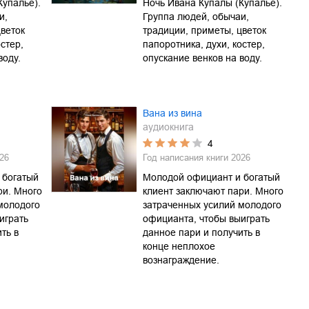
Купалье).
Ночь Ивана Купалы (Купалье).
и,
Группа людей, обычаи,
цветок
традиции, приметы, цветок
стер,
папоротника, духи, костер,
воду.
опускание венков на воду.
Вана из вина
аудиокнига
4
26
Год написания книги
2026
 богатый
Молодой официант и богатый
ри. Много
клиент заключают пари. Много
молодого
затраченных усилий молодого
играть
официанта, чтобы выиграть
ть в
данное пари и получить в
конце неплохое
вознаграждение.