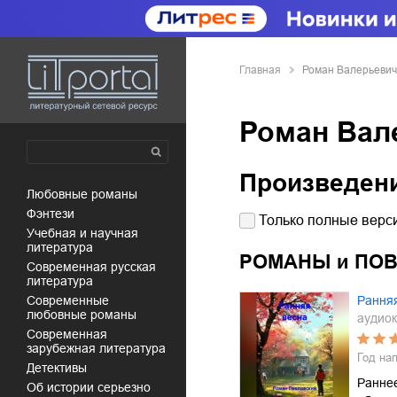
Главная
Роман Валерьевич
Роман Вал
Произведен
любовные романы
фэнтези
Только полные верси
учебная и научная
литература
РОМАНЫ и ПО
современная русская
литература
современные
Рання
любовные романы
аудиок
современная
зарубежная литература
Год на
детективы
Раннее
об истории серьезно