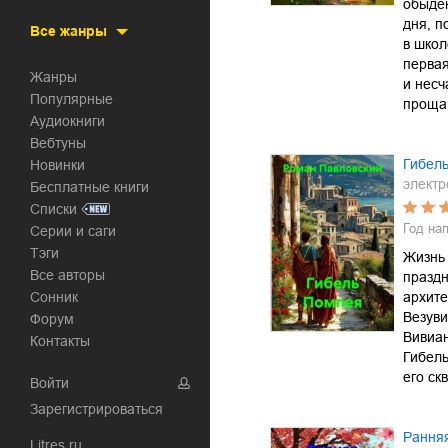
обыден
дня, п
Все жанры
в школ
первая
Жанры
и несч
Популярные
проща
Аудиокниги
Вебтуны
Гибел
Новинки
электр
Бесплатные книги
Списки
Год на
Серии и саги
Тэги
Жизнь 
Все авторы
праздн
Сонник
архите
Везув
Форум
Вивиа
Контакты
Гибель
его ск
Войти
Зарегистрироваться
Рання
Litres.ru