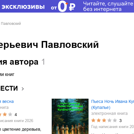
 Павловский
ерьевич Павловский
ия автора
1
и книг
ВЕСТИ
я весна
Пьеса Ночь Ивана К
нига
(Купалье)
электронная книга
4
3
писания книги
2026
Год написания книги
20
 цветение деревьев,