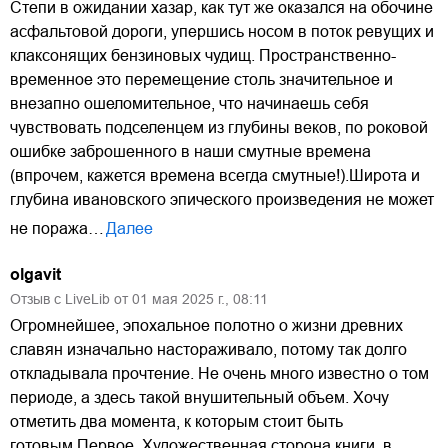
Степи в ожидании хазар, как тут же оказался на обочине
асфальтовой дороги, упершись носом в поток ревущих и
клаксонящих бензиновых чудищ. Пространственно-
временное это перемещение столь значительное и
внезапно ошеломительное, что начинаешь себя
чувствовать подселенцем из глубины веков, по роковой
ошибке заброшенного в наши смутные времена
(впрочем, кажется времена всегда смутные!).Широта и
глубина ивановского эпического произведения не может
не поража…
Далее
olgavit
Отзыв с LiveLib от
01
мая
2025
г.,
08:11
Огромнейшее, эпохальное полотно о жизни древних
славян изначально настораживало, потому так долго
откладывала прочтение. Не очень много известно о том
периоде, а здесь такой внушительный объем. Хочу
отметить два момента, к которым стоит быть
готовым.Первое. Художественная сторона книги, в