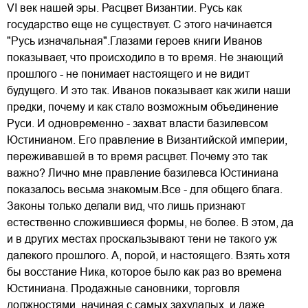
VI век нашей эры. Расцвет Византии. Русь как
государство еще не существует. С этого начинается
"Русь изначальная".Глазами героев книги Иванов
показывает, что происходило в то время. Не знающий
прошлого - не понимает настоящего и не видит
будущего. И это так. Иванов показывает как жили наши
предки, почему и как стало возможным объединение
Руси. И одновременно - захват власти базилевсом
Юстинианом. Его правление в Византийской империи,
переживавшей в то время расцвет. Почему это так
важно? Лично мне правление базилевса Юстиниана
показалось весьма знакомым.Все - для общего блага.
Законы только делали вид, что лишь признают
естественно сложившиеся формы, не более. В этом, да
и в других местах проскальзывают тени не такого уж
далекого прошлого. А, порой, и настоящего. Взять хотя
бы восстание Ника, которое было как раз во времена
Юстиниана. Продажные сановники, торговля
должностями, начиная с самых захудалых, и даже