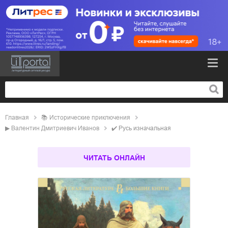
Главная
📚
исторические приключения
▶
Валентин Дмитриевич Иванов
✔️
Русь изначальная
ЧИТАТЬ ОНЛАЙН