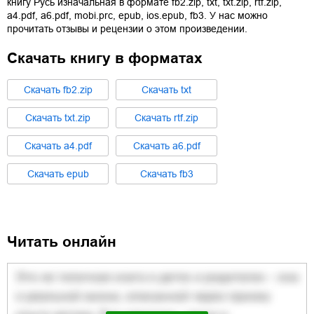
книгу
Русь изначальная
в формате
fb2.zip
,
txt
,
txt.zip
,
rtf.zip
,
a4.pdf
,
a6.pdf
,
mobi.prc
,
epub
,
ios.epub
,
fb3
. У нас можно
прочитать отзывы и рецензии о этом произведении.
Скачать книгу в форматах
Cкачать
fb2.zip
Cкачать
txt
Cкачать
txt.zip
Cкачать
rtf.zip
Cкачать
a4.pdf
Cкачать
a6.pdf
Cкачать
epub
Cкачать
fb3
Читать онлайн