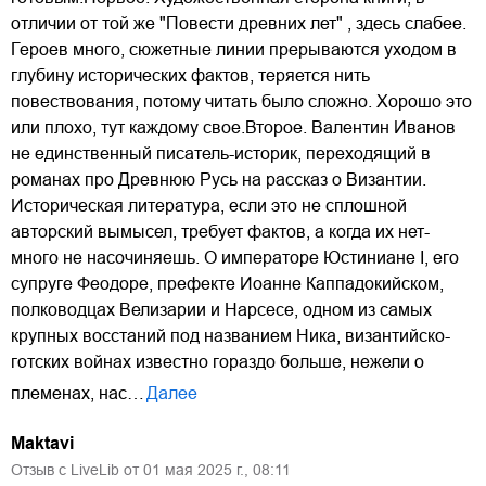
отличии от той же "Повести древних лет" , здесь слабее.
Героев много, сюжетные линии прерываются уходом в
глубину исторических фактов, теряется нить
повествования, потому читать было сложно. Хорошо это
или плохо, тут каждому свое.Второе. Валентин Иванов
не единственный писатель-историк, переходящий в
романах про Древнюю Русь на рассказ о Византии.
Историческая литература, если это не сплошной
авторский вымысел, требует фактов, а когда их нет-
много не насочиняешь. О императоре Юстиниане I, его
супруге Феодоре, префекте Иоанне Каппадокийском,
полководцах Велизарии и Нарсесе, одном из самых
крупных восстаний под названием Ника, византийско-
готских войнах известно гораздо больше, нежели о
племенах, нас…
Далее
Maktavi
Отзыв с LiveLib от
01
мая
2025
г.,
08:11