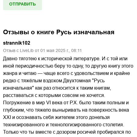
Отзывы о книге
Русь изначальная
strannik102
Отзыв с LiveLib от
01
мая
2025
г.,
08:11
Давно тяготею к исторической литературе. И с той или
иной периодичностью беру то одну, то другую книгу этого
жанра и читаю — чаще всего с удовольствием и крайне
редко с тяжёлым вздохом.Двухтомная "Русь
изначальная" как раз относится к таким книгам,
расставаться с которыми совсем не хочется.
Погружение в мир VI века от Р.Х. было таким полным и
глубоким, что тяжело выныривать на поверхность века
XXI и осознавать себя жителем этого донельзя
технизированного и технологизированного столетия.
Только что ты вместе с дозором росичей пробирался по