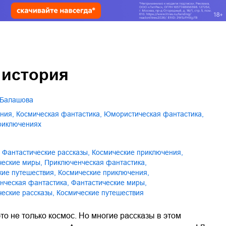
 история
я Балашова
ения
,
космическая фантастика
,
юмористическая фантастика
,
приключениях
фантастические рассказы
,
космические приключения
,
ические миры
,
приключенческая фантастика
,
кие путешествия
,
Космические приключения
,
енческая фантастика
,
Фантастические миры
,
ические рассказы
,
Космические путешествия
то не только космос. Но многие рассказы в этом