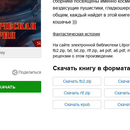
сборнике посвящены именно космиче
вездесущие пушистики, гладкошерс
общем, каждый найдет в этой книге
кошачье )))
Фантастическая история
На сайте электронной библиотеки Litpor
fb2.zip
,
txt
,
txt.zip
,
rtf.zip
,
a4.pdf
,
a6.pdf
,
m
еку
рецензии о этом произведении.
Скачать книгу в формат
Поделиться
Cкачать
fb2.zip
Cкача
КАЧАТЬ
Cкачать
rtf.zip
Cкачат
Cкачать
epub
Cкача