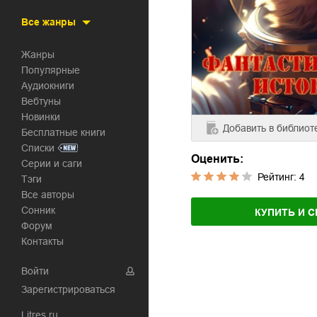
Все жанры
Жанры
Популярные
Аудиокниги
Вебтуны
Новинки
Добавить
в библиот
Бесплатные книги
Списки
Оценить:
Серии и саги
Рейтинг:
4
Тэги
Все авторы
Сонник
КУПИТЬ И С
Форум
Контакты
Войти
Зарегистрироваться
Litres.ru