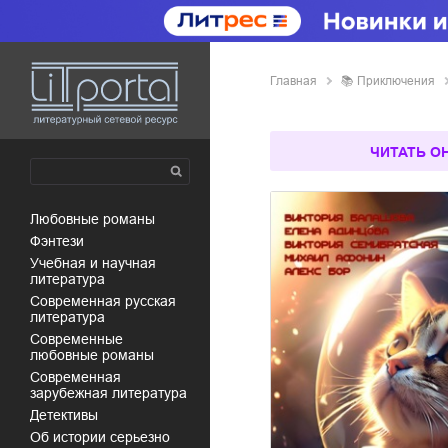
Главная
📚
приключения
ЧИТАТЬ О
любовные романы
фэнтези
учебная и научная
литература
современная русская
литература
современные
любовные романы
современная
зарубежная литература
детективы
об истории серьезно