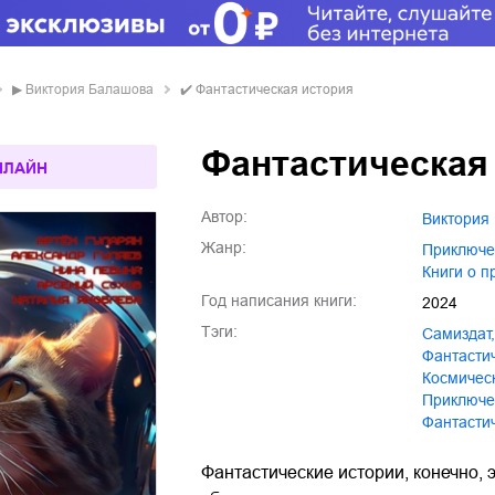
▶
Виктория Балашова
✔️
Фантастическая история
Фантастическая
НЛАЙН
Автор:
Виктори
Жанр:
приключ
книги о 
Год написания книги:
2024
Тэги:
Самиздат
,
фантаст
космичес
Приключ
Фантаст
Фантастические истории, конечно, э