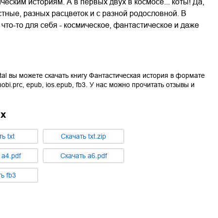
ским историям. А в первых двух в космосе... коты! Да,
тные, разных расцветок и с разной родословной. В
 что-то для себя - космическое, фантастическое и даже
tal вы можете скачать книгу
Фантастическая история
в формате
obi.prc
,
epub
,
ios.epub
,
fb3
. У нас можно прочитать отзывы и
ах
ть
txt
Cкачать
txt.zip
ь
a4.pdf
Cкачать
a6.pdf
ть
fb3