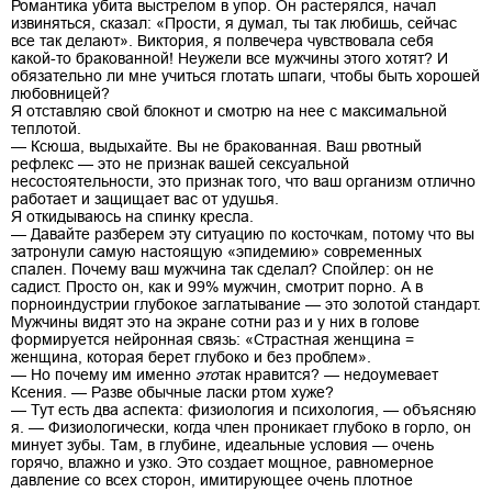
Романтика убита выстрелом в упор. Он растерялся, начал
извиняться, сказал: «Прости, я думал, ты так любишь, сейчас
все так делают». Виктория, я полвечера чувствовала себя
какой-то бракованной! Неужели все мужчины этого хотят? И
обязательно ли мне учиться глотать шпаги, чтобы быть хорошей
любовницей?
Я отставляю свой блокнот и смотрю на нее с максимальной
теплотой.
— Ксюша, выдыхайте. Вы не бракованная. Ваш рвотный
рефлекс — это не признак вашей сексуальной
несостоятельности, это признак того, что ваш организм отлично
работает и защищает вас от удушья.
Я откидываюсь на спинку кресла.
— Давайте разберем эту ситуацию по косточкам, потому что вы
затронули самую настоящую «эпидемию» современных
спален. Почему ваш мужчина так сделал? Спойлер: он не
садист. Просто он, как и 99% мужчин, смотрит порно. А в
порноиндустрии глубокое заглатывание — это золотой стандарт.
Мужчины видят это на экране сотни раз и у них в голове
формируется нейронная связь: «Страстная женщина =
женщина, которая берет глубоко и без проблем».
— Но почему им именно
это
так нравится? — недоумевает
Ксения. — Разве обычные ласки ртом хуже?
— Тут есть два аспекта: физиология и психология, — объясняю
я. — Физиологически, когда член проникает глубоко в горло, он
минует зубы. Там, в глубине, идеальные условия — очень
горячо, влажно и узко. Это создает мощное, равномерное
давление со всех сторон, имитирующее очень плотное