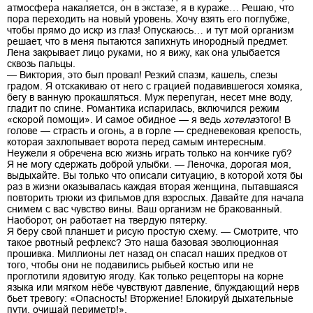
атмосфера накаляется, он в экстазе, я в кураже… Решаю, что
пора переходить на новый уровень. Хочу взять его поглубже,
чтобы прямо до искр из глаз! Опускаюсь… и тут мой организм
решает, что в меня пытаются запихнуть инородный предмет.
Лена закрывает лицо руками, но я вижу, как она улыбается
сквозь пальцы.
— Виктория, это был провал! Резкий спазм, кашель, слезы
градом. Я отскакиваю от него с грацией подавившегося хомяка,
бегу в ванную прокашляться. Муж перепуган, несет мне воду,
гладит по спине. Романтика испарилась, включился режим
«скорой помощи». И самое обидное — я ведь
хотела
этого! В
голове — страсть и огонь, а в горле — средневековая крепость,
которая захлопывает ворота перед самым интересным.
Неужели я обречена всю жизнь играть только на кончике губ?
Я не могу сдержать доброй улыбки. — Леночка, дорогая моя,
выдыхайте. Вы только что описали ситуацию, в которой хотя бы
раз в жизни оказывалась каждая вторая женщина, пытавшаяся
повторить трюки из фильмов для взрослых. Давайте для начала
снимем с вас чувство вины. Ваш организм не бракованный.
Наоборот, он работает на твердую пятерку.
Я беру свой планшет и рисую простую схему. — Смотрите, что
такое рвотный рефлекс? Это наша базовая эволюционная
прошивка. Миллионы лет назад он спасал наших предков от
того, чтобы они не подавились рыбьей костью или не
проглотили ядовитую ягоду. Как только рецепторы на корне
языка или мягком нёбе чувствуют давление, блуждающий нерв
бьет тревогу: «Опасность! Вторжение! Блокируй дыхательные
пути, очищай периметр!».