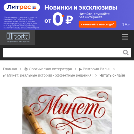
Главная
📚
эротическая литература
▶
Виктория Вальц
✔️
Минет: реальные истории - эффектные решения!
Читать онлайн