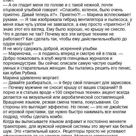
— А он гладит меня по голове и с такой нежной, почти
отцовской улыбкой говорит: «Спасибо, котенок, было очень
приятно. Давай теперь я?». Приятно?! — Марина всплескивает
руками. — Я там изображала гибрид вентилятора и пылесоса, у
меня язык чуть узлом не завязался, а ему просто «приятно»! Я
знаю этот его взгляд. Ему было хорошо, но крышу не снесло.
Что я делаю не так? Почему все эти хитрые техники не
работают? Как сделать так, чтобы ему
действительно
было до
одури хорошо?
Я не могу сдержать доброй, искренней улыбки.
— Мариночка, — я подаюсь вперед и смотрю ей в глаза. —
Добро пожаловать в клуб жертв глянцевых журналов и
порноиндустрии. Вы сейчас описали самую частую ошибку
умных и старательных женщин. Вы пытались решить его пенис,
как кубик Рубика.
Марина удивленно моргает.
— Давайте разбираться, — я беру свой планшет для зарисовок.
— Почему мужчине не сносит крышу от ваших стараний? В
порно и в статьях вроде «100 секретных техник» акцент всегда
делается на визуальной или акробатической составляющей.
Вращение языком, резкая смена темпа, покусывания. Со
стороны это выглядит эффектно. Но пенис — это не джойстик
от игровой приставки, где нужно быстро нажимать все кнопки
подряд, чтобы сделать комбо.
Когда вы выписываете языком алфавит и постоянно меняете
траекторию, для мужской нервной системы это звучит как белый
шум. Это «тактильный хаос». Рецепторы просто не успевают
сфокусироваться на удовольствии. Мужчина отвлекается,