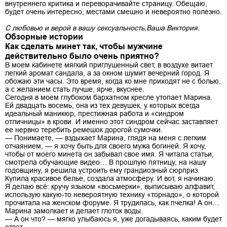
внутреннего критика и переворачивайте страницу. Обещаю,
будет очень интересно, местами смешно и невероятно полезно.
С любовью и верой в вашу сексуальность,
Ваша Виктория.
Обзорные истории
Как сделать минет так, чтобы мужчине
действительно было очень приятно?
В моем кабинете мягкий приглушенный свет, в воздухе витает
легкий аромат сандала, а за окном шумит вечерний город. Я
обожаю эти часы. Это время, когда ко мне приходят не с болью,
а с желанием стать лучше, ярче, вкуснее.
Сегодня в моем глубоком бархатном кресле утопает Марина.
Ей двадцать восемь, она из тех девушек, у которых всегда
идеальный маникюр, престижная работа и «синдром
отличницы» в крови. И именно этот синдром сейчас заставляет
ее нервно теребить ремешок дорогой сумочки.
— Понимаете, — вздыхает Марина, глядя на меня с легким
отчаянием, — я хочу быть для своего мужа богиней. Я хочу,
чтобы от моего минета он забывал свое имя. Я читала статьи,
смотрела обучающие видео… В прошлую пятницу, на нашу
годовщину, я решила устроить ему грандиозный сюрприз.
Купила красивое белье, создала атмосферу. И вот, я начинаю.
Я делаю всё: кручу языком «восьмерки», выписываю алфавит,
использую какую-то невероятную технику «торнадо», о которой
прочитала на женском форуме. Я трудилась, как пчелка! А он…
Марина замолкает и делает глоток воды.
— А он что? — мягко улыбаюсь я, уже догадываясь, каким будет
ответ.