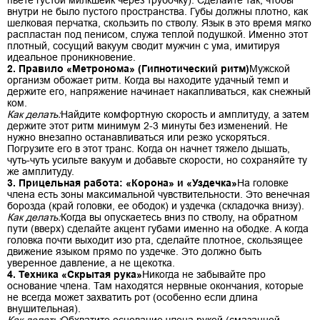
внутри не было пустого пространства. Губы должны плотно, как
шелковая перчатка, скользить по стволу. Язык в это время мягко
распластан под пенисом, служа теплой подушкой. Именно этот
плотный, сосущий вакуум сводит мужчин с ума, имитируя
идеальное проникновение.
2. Правило «Метронома» (Гипнотический ритм)
Мужской
организм обожает ритм. Когда вы находите удачный темп и
держите его, напряжение начинает накапливаться, как снежный
ком.
Как делать:
Найдите комфортную скорость и амплитуду, а затем
держите этот ритм минимум 2-3 минуты без изменений. Не
нужно внезапно останавливаться или резко ускоряться.
Погрузите его в этот транс. Когда он начнет тяжело дышать,
чуть-чуть усильте вакуум и добавьте скорости, но сохраняйте ту
же амплитуду.
3. Прицельная работа: «Корона» и «Уздечка»
На головке
члена есть зоны максимальной чувствительности. Это венечная
борозда (край головки, ее ободок) и уздечка (складочка внизу).
Как делать:
Когда вы опускаетесь вниз по стволу, на обратном
пути (вверх) сделайте акцент губами именно на ободке. А когда
головка почти выходит изо рта, сделайте плотное, скользящее
движение языком прямо по уздечке. Это должно быть
уверенное давление, а не щекотка.
4. Техника «Скрытая рука»
Никогда не забывайте про
основание члена. Там находятся нервные окончания, которые
не всегда может захватить рот (особенно если длина
внушительная).
Как делать:
Обхватите основание члена рукой (смазанной