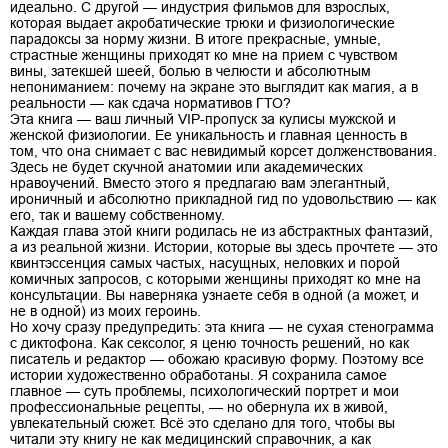
идеально. С другой — индустрия фильмов для взрослых,
которая выдает акробатические трюки и физиологические
парадоксы за норму жизни. В итоге прекрасные, умные,
страстные женщины приходят ко мне на прием с чувством
вины, затекшей шеей, болью в челюсти и абсолютным
непониманием: почему на экране это выглядит как магия, а в
реальности — как сдача нормативов ГТО?
Эта книга — ваш личный VIP-пропуск за кулисы мужской и
женской физиологии. Ее уникальность и главная ценность в
том, что она снимает с вас невидимый корсет долженствования.
Здесь не будет скучной анатомии или академических
нравоучений. Вместо этого я предлагаю вам элегантный,
ироничный и абсолютно прикладной гид по удовольствию — как
его, так и вашему собственному.
Каждая глава этой книги родилась не из абстрактных фантазий,
а из реальной жизни. Истории, которые вы здесь прочтете — это
квинтэссенция самых частых, насущных, неловких и порой
комичных запросов, с которыми женщины приходят ко мне на
консультации. Вы наверняка узнаете себя в одной (а может, и
не в одной) из моих героинь.
Но хочу сразу предупредить: эта книга — не сухая стенограмма
с диктофона. Как сексолог, я ценю точность решений, но как
писатель и редактор — обожаю красивую форму. Поэтому все
истории художественно обработаны. Я сохранила самое
главное — суть проблемы, психологический портрет и мои
профессиональные рецепты, — но обернула их в живой,
увлекательный сюжет. Всё это сделано для того, чтобы вы
читали эту книгу не как медицинский справочник, а как