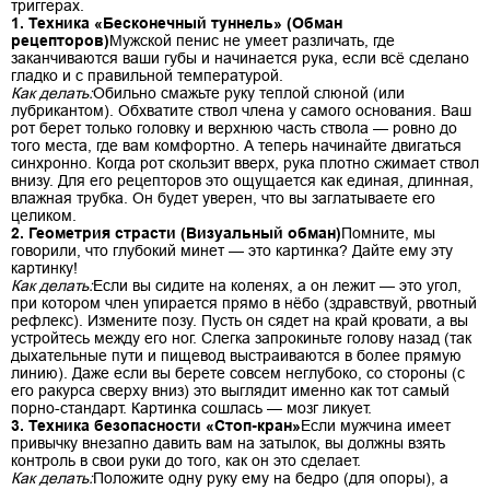
триггерах.
1. Техника «Бесконечный туннель» (Обман
рецепторов)
Мужской пенис не умеет различать, где
заканчиваются ваши губы и начинается рука, если всё сделано
гладко и с правильной температурой.
Как делать:
Обильно смажьте руку теплой слюной (или
лубрикантом). Обхватите ствол члена у самого основания. Ваш
рот берет только головку и верхнюю часть ствола — ровно до
того места, где вам комфортно. А теперь начинайте двигаться
синхронно. Когда рот скользит вверх, рука плотно сжимает ствол
внизу. Для его рецепторов это ощущается как единая, длинная,
влажная трубка. Он будет уверен, что вы заглатываете его
целиком.
2. Геометрия страсти (Визуальный обман)
Помните, мы
говорили, что глубокий минет — это картинка? Дайте ему эту
картинку!
Как делать:
Если вы сидите на коленях, а он лежит — это угол,
при котором член упирается прямо в нёбо (здравствуй, рвотный
рефлекс). Измените позу. Пусть он сядет на край кровати, а вы
устройтесь между его ног. Слегка запрокиньте голову назад (так
дыхательные пути и пищевод выстраиваются в более прямую
линию). Даже если вы берете совсем неглубоко, со стороны (с
его ракурса сверху вниз) это выглядит именно как тот самый
порно-стандарт. Картинка сошлась — мозг ликует.
3. Техника безопасности «Стоп-кран»
Если мужчина имеет
привычку внезапно давить вам на затылок, вы должны взять
контроль в свои руки до того, как он это сделает.
Как делать:
Положите одну руку ему на бедро (для опоры), а