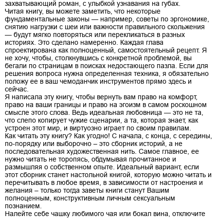
захватывающий роман, с улыбкой узнавания на губах.
Читая книгу, вы можете заметить, что некоторые
фундаментальные законы — например, советы по эргономике,
снятию нагрузки с шеи или важности правильного скольжения
— будут мягко повторяться или перекликаться в разных
историях. Это сделано намеренно. Каждая глава
спроектирована как полноценный, самостоятельный рецепт. Я
не хочу, чтобы, столкнувшись с конкретной проблемой, вы
бегали по страницам в поисках недостающего пазла. Если для
решения вопроса нужна определенная техника, я обязательно
положу ее в ваш чемоданчик инструментов прямо здесь и
сейчас.
Я написала эту книгу, чтобы вернуть вам право на комфорт,
право на ваши границы и право на эгоизм в самом роскошном
смысле этого слова. Ведь идеальная любовница — это не та,
что слепо копирует чужие сценарии, а та, которая знает, как
устроен этот мир, и виртуозно играет по своим правилам.
Как читать эту книгу? Как угодно! С начала, с конца, с середины,
по-порядку или выборочно – это сборник историй, а не
последовательная художественная нить. Самое главное, ее
нужно читать не торопясь, обдумывая прочитанное и
размышляя о собственном опыте. Идеальный вариант, если
этот сборник станет настольной книгой, которую можно читать и
перечитывать в любое время, в зависимости от настроения и
желания – только тогда заветы книги станут Вашим
полноценным, конструктивным личным сексуальным
познанием.
Налейте себе чашку любимого чая или бокал вина, отключите