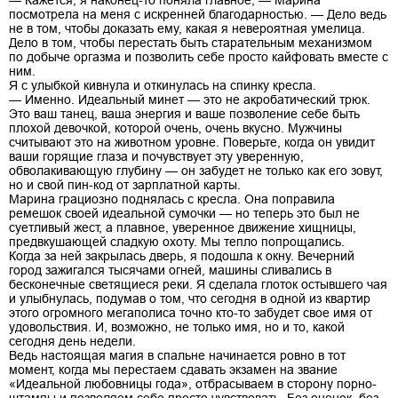
посмотрела на меня с искренней благодарностью. — Дело ведь
не в том, чтобы доказать ему, какая я невероятная умелица.
Дело в том, чтобы перестать быть старательным механизмом
по добыче оргазма и позволить себе просто кайфовать вместе с
ним.
Я с улыбкой кивнула и откинулась на спинку кресла.
— Именно. Идеальный минет — это не акробатический трюк.
Это ваш танец, ваша энергия и ваше позволение себе быть
плохой девочкой, которой очень, очень вкусно. Мужчины
считывают это на животном уровне. Поверьте, когда он увидит
ваши горящие глаза и почувствует эту уверенную,
обволакивающую глубину — он забудет не только как его зовут,
но и свой пин-код от зарплатной карты.
Марина грациозно поднялась с кресла. Она поправила
ремешок своей идеальной сумочки — но теперь это был не
суетливый жест, а плавное, уверенное движение хищницы,
предвкушающей сладкую охоту. Мы тепло попрощались.
Когда за ней закрылась дверь, я подошла к окну. Вечерний
город зажигался тысячами огней, машины сливались в
бесконечные светящиеся реки. Я сделала глоток остывшего чая
и улыбнулась, подумав о том, что сегодня в одной из квартир
этого огромного мегаполиса точно кто-то забудет свое имя от
удовольствия. И, возможно, не только имя, но и то, какой
сегодня день недели.
Ведь настоящая магия в спальне начинается ровно в тот
момент, когда мы перестаем сдавать экзамен на звание
«Идеальной любовницы года», отбрасываем в сторону порно-
штампы и позволяем себе просто чувствовать. Без оценок, без