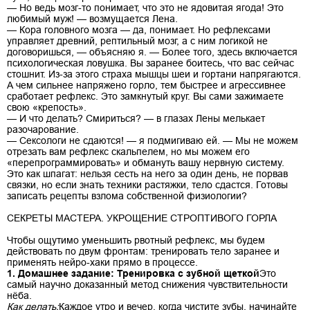
— Но ведь мозг-то понимает, что это не ядовитая ягода! Это
любимый муж! — возмущается Лена.
— Кора головного мозга — да, понимает. Но рефлексами
управляет древний, рептильный мозг, а с ним логикой не
договоришься, — объясняю я. — Более того, здесь включается
психологическая ловушка. Вы заранее боитесь, что вас сейчас
стошнит. Из-за этого страха мышцы шеи и гортани напрягаются.
А чем сильнее напряжено горло, тем быстрее и агрессивнее
сработает рефлекс. Это замкнутый круг. Вы сами зажимаете
свою «крепость».
— И что делать? Смириться? — в глазах Лены мелькает
разочарование.
— Сексологи не сдаются! — я подмигиваю ей. — Мы не можем
отрезать вам рефлекс скальпелем, но мы можем его
«перепрограммировать» и обмануть вашу нервную систему.
Это как шпагат: нельзя сесть на него за один день, не порвав
связки, но если знать техники растяжки, тело сдастся. Готовы
записать рецепты взлома собственной физиологии?
СЕКРЕТЫ МАСТЕРА. УКРОЩЕНИЕ СТРОПТИВОГО ГОРЛА
Чтобы ощутимо уменьшить рвотный рефлекс, мы будем
действовать по двум фронтам: тренировать тело заранее и
применять нейро-хаки прямо в процессе.
1. Домашнее задание: Тренировка с зубной щеткой
Это
самый научно доказанный метод снижения чувствительности
нёба.
Как делать:
Каждое утро и вечер, когда чистите зубы, начинайте