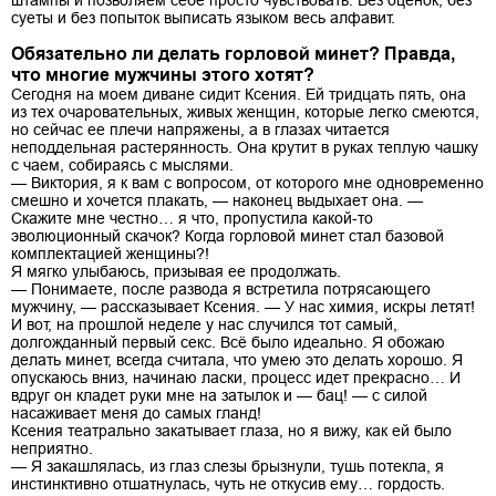
суеты и без попыток выписать языком весь алфавит.
Обязательно ли делать горловой минет? Правда,
что многие мужчины этого хотят?
Сегодня на моем диване сидит Ксения. Ей тридцать пять, она
из тех очаровательных, живых женщин, которые легко смеются,
но сейчас ее плечи напряжены, а в глазах читается
неподдельная растерянность. Она крутит в руках теплую чашку
с чаем, собираясь с мыслями.
— Виктория, я к вам с вопросом, от которого мне одновременно
смешно и хочется плакать, — наконец выдыхает она. —
Скажите мне честно… я что, пропустила какой-то
эволюционный скачок? Когда горловой минет стал базовой
комплектацией женщины?!
Я мягко улыбаюсь, призывая ее продолжать.
— Понимаете, после развода я встретила потрясающего
мужчину, — рассказывает Ксения. — У нас химия, искры летят!
И вот, на прошлой неделе у нас случился тот самый,
долгожданный первый секс. Всё было идеально. Я обожаю
делать минет, всегда считала, что умею это делать хорошо. Я
опускаюсь вниз, начинаю ласки, процесс идет прекрасно… И
вдруг он кладет руки мне на затылок и — бац! — с силой
насаживает меня до самых гланд!
Ксения театрально закатывает глаза, но я вижу, как ей было
неприятно.
— Я закашлялась, из глаз слезы брызнули, тушь потекла, я
инстинктивно отшатнулась, чуть не откусив ему… гордость.