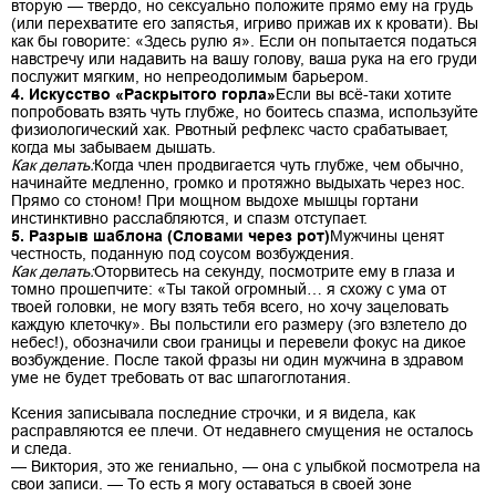
вторую — твердо, но сексуально положите прямо ему на грудь
(или перехватите его запястья, игриво прижав их к кровати). Вы
как бы говорите: «Здесь рулю я». Если он попытается податься
навстречу или надавить на вашу голову, ваша рука на его груди
послужит мягким, но непреодолимым барьером.
4. Искусство «Раскрытого горла»
Если вы всё-таки хотите
попробовать взять чуть глубже, но боитесь спазма, используйте
физиологический хак. Рвотный рефлекс часто срабатывает,
когда мы забываем дышать.
Как делать:
Когда член продвигается чуть глубже, чем обычно,
начинайте медленно, громко и протяжно выдыхать через нос.
Прямо со стоном! При мощном выдохе мышцы гортани
инстинктивно расслабляются, и спазм отступает.
5. Разрыв шаблона (Словами через рот)
Мужчины ценят
честность, поданную под соусом возбуждения.
Как делать:
Оторвитесь на секунду, посмотрите ему в глаза и
томно прошепчите: «Ты такой огромный… я схожу с ума от
твоей головки, не могу взять тебя всего, но хочу зацеловать
каждую клеточку». Вы польстили его размеру (эго взлетело до
небес!), обозначили свои границы и перевели фокус на дикое
возбуждение. После такой фразы ни один мужчина в здравом
уме не будет требовать от вас шпагоглотания.
Ксения записывала последние строчки, и я видела, как
расправляются ее плечи. От недавнего смущения не осталось
и следа.
— Виктория, это же гениально, — она с улыбкой посмотрела на
свои записи. — То есть я могу оставаться в своей зоне