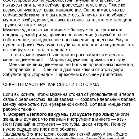
пытаясь понять, что сейчас происходит там, внизу. Плюс ко
всему, он чувствует ваше напряжение. Он понимает, что вы
сейчас
работаете
, что вы стараетесь. А ничто так не убивает
мужское возбуждение, как чувство вины за то, что его женщина
трудится в поте лица.
Мужское удовольствие в минете базируется на трех китах:
предсказуемый ритм, правильное давление (вакуум) и ваше
собственное, неподдельное наслаждение процессом. Ему не
нужен алфавит. Ему нужна глубина, плотность и ощущение, что
вы кайфуете от того, что делаете.
— То есть, мне нужно было просто расслабиться и делать
меньше движений? — Марина задумчиво прикусывает губу.
— Меньше лишних движений, но больше правильных акцентов,
— поправляю я. — Сейчас я дам вам ключи от этой двери.
Забудьте про «торнадо». Переходим к высшему пилотажу.
СЕКРЕТЫ МАСТЕРА. КАК СВЕСТИ ЕГО С УМА
Если вы хотите, чтобы мужчина стонал от удовольствия и терял
связь с реальностью, ваша задача — создать идеальный баланс
между нежностью губ и уверенной силой. Вот ваш концентрат
рабочих техник:
1. Эффект «Теплого вакуума» (Забудьте про язык)
Многие
женщины думают, что главный инструмент в минете — язык.
Нет! Главный инструмент — это губы, щеки и горло. Пенису
нужно ощущение плотного обхвата.
Как делать:
Втяните щеки, создавая легкий вакуум (как будто
пьете густой милкшейк через трубочку). Сделайте так, чтобы