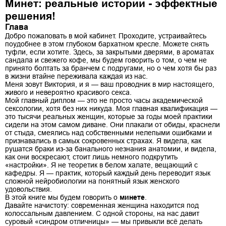
Минет: реальные истории - эффектные
решения!
Глава
Добро пожаловать в мой кабинет. Проходите, устраивайтесь
поудобнее в этом глубоком бархатном кресле. Можете снять
туфли, если хотите. Здесь, за закрытыми дверями, в ароматах
сандала и свежего кофе, мы будем говорить о том, о чем не
принято болтать за бранчем с подругами, но о чем хотя бы раз
в жизни втайне переживала каждая из нас.
Меня зовут Виктория, и я — ваш проводник в мир настоящего,
живого и невероятно красивого секса.
Мой главный диплом — это не просто часы академической
сексологии, хотя без них никуда. Моя главная квалификация —
это тысячи реальных женщин, которые за годы моей практики
сидели на этом самом диване. Они плакали от обиды, краснели
от стыда, смеялись над собственными нелепыми ошибками и
признавались в самых сокровенных страхах. Я видела, как
рушатся браки из-за банального незнания анатомии, и видела,
как они воскресают, стоит лишь немного подкрутить
«настройки». Я не теоретик в белом халате, вещающий с
кафедры. Я — практик, который каждый день переводит язык
сложной нейробиологии на понятный язык женского
удовольствия.
В этой книге мы будем говорить о
минете
.
Давайте начистоту: современная женщина находится под
колоссальным давлением. С одной стороны, на нас давит
суровый «синдром отличницы» — мы привыкли всё делать