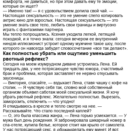
комфорта, не давиться, но при этом давать ему те эмоции,
которые он ищет?
— Именно так! — я с удовольствием допила свой чай. —
Настоящая сексуальность — это не умение слепо копировать
актрис кино для взрослых. Настоящая сексуальность — это
умение знать свое тело, любить свои границы и виртуозно
играть с фантазиями партнера.
Мы тепло попрощались. Ксения уходила легкой, летящей
походкой, и я точно знала: сегодня вечером ее внутренний
ниндзя-иллюзионист устроит одному мужчине такое шоу, после
которого он навсегда забудет словосочетание «все так делают».
Как полностью убрать или ощутимо уменьшить
рвотный рефлекс?
Сегодня на моем изумрудном диване устроилась Лена. Ей
тридцать два, у нее потрясающее чувство юмора, счастливый
брак и проблема, которая заставляет ее нервно откусывать
заусеницы.
— Виктория, спасайте, — вздыхает Лена, ставя чашку с кофе на
столик. — Я чувствую себя так, словно мой собственный
организм объявил саботаж моей сексуальной жизни. Я хочу
убрать рвотный рефлекс. Желательно полностью. Вырезать,
заморозить, отключить — что угодно!
Я откидываюсь в кресле и тепло смотрю на нее. —
Рассказывайте. Что стало последней каплей?
— О, это была классика жанра, — Лена горько усмехается. — У
мужа был день рождения. Я забронировала шикарный номер в
спа-отеле, купила белье, которое стоит как крыло от самолета.
У нас потрясающий секс, я
обожаю
делать ему минет. И вот,