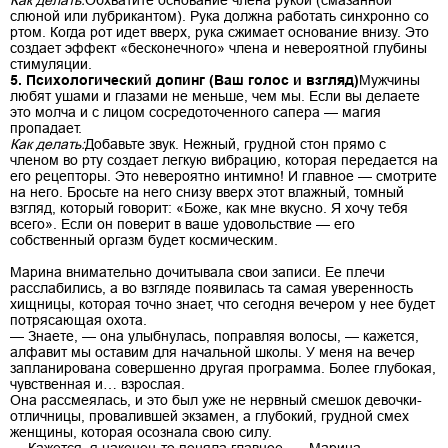
слюной или лубрикантом). Рука должна работать синхронно со
ртом. Когда рот идет вверх, рука сжимает основание внизу. Это
создает эффект «бесконечного» члена и невероятной глубины
стимуляции.
5. Психологический допинг (Ваш голос и взгляд)
Мужчины
любят ушами и глазами не меньше, чем мы. Если вы делаете
это молча и с лицом сосредоточенного сапера — магия
пропадает.
Как делать:
Добавьте звук. Нежный, грудной стон прямо с
членом во рту создает легкую вибрацию, которая передается на
его рецепторы. Это невероятно интимно! И главное — смотрите
на него. Бросьте на него снизу вверх этот влажный, томный
взгляд, который говорит: «Боже, как мне вкусно. Я хочу тебя
всего». Если он поверит в ваше удовольствие — его
собственный оргазм будет космическим.
Марина внимательно дочитывала свои записи. Ее плечи
расслабились, а во взгляде появилась та самая уверенность
хищницы, которая точно знает, что сегодня вечером у нее будет
потрясающая охота.
— Знаете, — она улыбнулась, поправляя волосы, — кажется,
алфавит мы оставим для начальной школы. У меня на вечер
запланирована совершенно другая программа. Более глубокая,
чувственная и… взрослая.
Она рассмеялась, и это был уже не нервный смешок девочки-
отличницы, провалившей экзамен, а глубокий, грудной смех
женщины, которая осознала свою силу.
— Кажется, я наконец-то поняла главное, — Марина