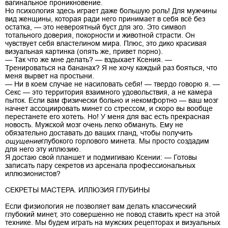
вагинальное проникновение.
Но психология здесь играет даже большую роль! Для мужчины
вид женщины, которая ради него принимает в себя всё без
остатка, — это невероятный буст для эго. Это символ
тотального доверия, покорности и животной страсти. Он
чувствует себя властелином мира. Плюс, это дико красивая
визуальная картинка (опять же, привет порно).
— Так что же мне делать? — вздыхает Ксения. —
Тренироваться на бананах? Я не хочу каждый раз бояться, что
меня вырвет на простыни.
— Ни в коем случае не насиловать себя! — твердо говорю я. —
Секс — это территория взаимного удовольствия, а не камера
пыток. Если вам физически больно и некомфортно — ваш мозг
начнет ассоциировать минет со стрессом, и скоро вы вообще
перестанете его хотеть. Но! У меня для вас есть прекрасная
новость. Мужской мозг очень легко обмануть. Ему не
обязательно доставать до ваших гланд, чтобы получить
ощущение
глубокого горлового минета. Мы просто создадим
для него эту иллюзию.
Я достаю свой планшет и подмигиваю Ксении: — Готовы
записать пару секретов из арсенала профессиональных
иллюзионистов?
СЕКРЕТЫ МАСТЕРА. ИЛЛЮЗИЯ ГЛУБИНЫ
Если физиология не позволяет вам делать классический
глубокий минет, это совершенно не повод ставить крест на этой
технике. Мы будем играть на мужских рецепторах и визуальных