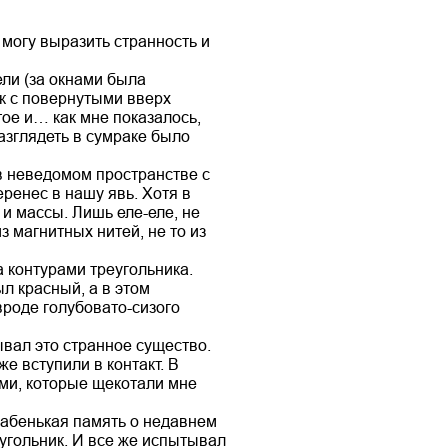
 могу выразить странность и
ели (за окнами была
ук с повернутыми вверх
тое и… как мне показалось,
азглядеть в сумраке было
 неведомом пространстве с
ренес в нашу явь. Хотя в
и массы. Лишь еле-еле, не
з магнитных нитей, не то из
а контурами треугольника.
ыл красный, а в этом
вроде голубовато-сизого
ывал это странное существо.
е вступили в контакт. В
ями, которые щекотали мне
лабенькая память о недавнем
угольник. И все же испытывал