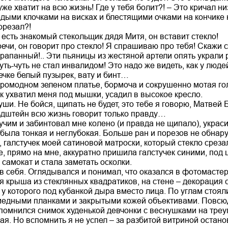
уже хватит на всю жизнь! Где у тебя болит?! – Это кричал ни
дыми клочками на висках и блестящими очками на кончике н
орезал?!
я есть знакомый стекольщик дядя Митя, он вставит стекло!
ечи, он говорит про стекло! Я спрашиваю про тебя! Скажи с
рапанный!.. Эти пьяницы из жестяной артели опять украли 
чуть-чуть не стал инвалидом! Это надо же видеть, как у лю
ечке белый пузырек, вату и бинт…
аромодном зеленом платье, бормоча и сокрушенно мотая гол
к ухватил меня под мышки, усадил в высокое кресло.
 уши. Не бойся, щипать не будет, это тебе я говорю, Матве
льдштейн всю жизнь говорит только правду…
чим и забинтовал мне колено (и правда не щипало), украси
 была тонкая и неглубокая. Больше ран и порезов не обна
 галстучек моей сатиновой матроски, который стекло среза
е, прямо на мне, аккуратно пришила галстучек синими, под 
 самокат и стала заметать осколки.
в себя. Оглядывался и понимал, что оказался в фотомастер
я крыша из стеклянных квадратиков, на стене – декорация 
 у которого под кубанкой дыра вместо лица. По углам стоял
медными планками и закрытыми кожей объективами. Повсю
помнился снимок худенькой девчонки с веснушками на треу
ая. Но вспомнить я не успел – за разбитой витриной остан