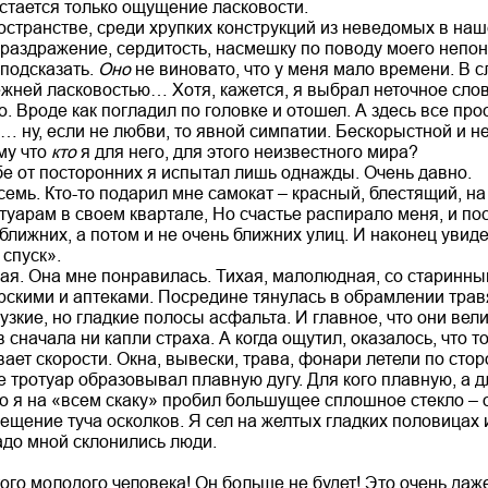
остается только ощущение ласковости.
остранстве, среди хрупких конструкций из неведомых в наш
раздражение, сердитость, насмешку по поводу моего непо
 подсказать.
Оно
не виновато, что у меня мало времени. В
ежней ласковостью… Хотя, кажется, я выбрал неточное слов
. Вроде как погладил по головке и отошел. А здесь все про
 ну, если не любви, то явной симпатии. Бескорыстной и не
му что
кто
я для него, для этого неизвестного мира?
бе от посторонних я испытал лишь однажды. Очень давно.
семь. Кто-то подарил мне самокат – красный, блестящий, н
туарам в своем квартале, Но счастье распирало меня, и по
ближних, а потом и не очень ближних улиц. И наконец увиде
спуск».
ая. Она мне понравилась. Тихая, малолюдная, со старин
рскими и аптеками. Посредине тянулась в обрамлении тра
узкие, но гладкие полосы асфальта. И главное, что они вели
 сначала ни капли страха. А когда ощутил, оказалось, что 
ает скорости. Окна, вывески, трава, фонари летели по сто
 тротуар образовывал плавную дугу. Для кого плавную, а д
Это я на «всем скаку» пробил большущее сплошное стекло –
щение туча осколков. Я сел на желтых гладких половицах и
адо мной склонились люди.
ого молодого человека! Он больше не будет! Это очень даж