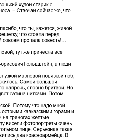
зенький худой старик с
оса. – Отвечай сейчас же, что
пасибо, что ты, кажется, живой
решетку, что стояла перед
дей совсем пропала совесть!…
овой, тут же принесла все
й Борисович Гольдштейн, а люди
л узкой марлевой повязкой лоб,
ружилось. Самой большой
ло напрочь, словно бритвой. Но
цвет сатина нитками. Потом
ской. Потому что надо мной
с острыми кавказскими горами и
и на треногах желтые
ду висели фотопортреты очень
гольном лице. Серьезная такая
овились два красноармейца. В