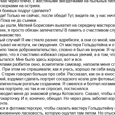
тках через плечо, с жестяными звездочками на пыльных пил
скорками на остриях.
я боевых подруг сделаете?
и! Только не сейчас, после обеда! Тут, видите ли, у нас не
 Пока не до съемки…
цы ушли, Матвей Борисович выкатил на середину мастерско
век, я просто обязан запечатлеть! В память о счастливом сл
знакомство.
ый случай! Я им стекло разнес вдребезги, а они со мной, к
тывал ни испуга, ни смущения. От мастера Гольдштейна и о
ило такое доброжелательство, словно я был их внуком. Я чу
дело, что я счастливо избежал серьезных увечий, а в том, чт
ытался. Мне было здесь хорошо, вот и все.
ялами разбитое окно, вскипятили самовар, напоили меня с
ри этом не спрашивали, как я учусь, хорошо ли себя веду и
. Старик говорил больше про себя. Рассказал, как он в юнос
ей, вздумал сделать портрет соседского козла для фотовы
ллигентным рогатым созданием. Я смеялся и болтал ногами.
а портрете, но так и не спросил, постеснялся.
водил меня до знакомой улицы Котовского. Сказал, чтобы я
токарточку. И я, конечно, обещал. Но через день заболел к
очте.
лся в фотомастерскую, чтобы сказать мастеру Гольдштейну 
кновенную ласковость, которую ощутил там летом. Но отыск