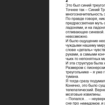
2
Это был синий треугол
Точнее так – Синий Тр
многозначительность 
По правде говоря, ник
предрассветная муть 
ладонями, и на ладон
отливающее синевой. 
невозможно.
И было ощущение нео
чуждыми нашему миру з
слове «деталь» чувств
руками, а самыми конч
чьих-то непонятных м
И эта структура была 
Размером с пионерский
треугольнике – я уже 
тумана.
Я тогда сразу подумал
Конечно, это было сущ
телепатический. Верн
мозговые извилины.
– Попался… – неувере
сне про
неведомое
, и