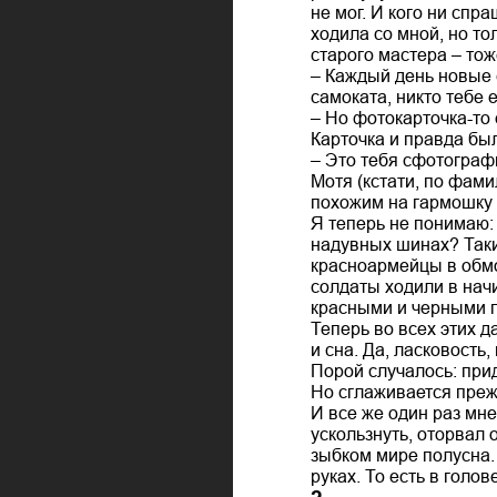
не мог. И кого ни спр
ходила со мной, но то
старого мастера – тож
– Каждый день новые с
самоката, никто тебе е
– Но фотокарточка-то е
Карточка и правда был
– Это тебя сфотографи
Мотя (кстати, по фами
похожим на гармошку 
Я теперь не понимаю: 
надувных шинах? Такие
красноармейцы в обмо
солдаты ходили в начи
красными и черными п
Теперь во всех этих д
и сна. Да, ласковость,
Порой случалось: прид
Но сглаживается преж
И все же один раз мне
ускользнуть, оторвал
зыбком мире полусна. 
руках. То есть в голов