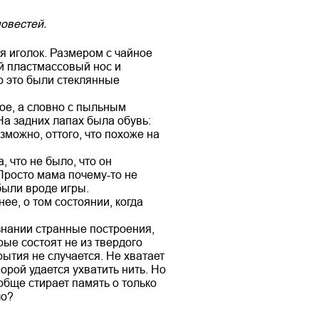
повестей.
я иголок. Размером с чайное
й пластмассовый нос и
о это были стеклянные
ое, а словно с пыльным
На задних лапах была обувь:
зможно, оттого, что похоже на
, что не было, что он
 Просто мама почему-то не
были вроде игры.
нее, о том состоянии, когда
знании странные построения,
ые состоят не из твердого
рытия не случается. Не хватает
орой удается ухватить нить. Но
ообще стирает память о только
ло?