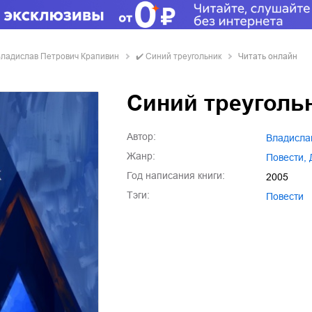
ладислав Петрович Крапивин
✔️
Синий треугольник
Читать онлайн
Синий треуголь
Автор:
Владисл
Жанр:
повести
,
Год написания книги:
2005
Тэги:
повести