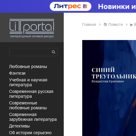
Главная
📚
повести
▶
В
любовные романы
фэнтези
учебная и научная
литература
современная русская
литература
современные
любовные романы
современная
зарубежная литература
детективы
об истории серьезно