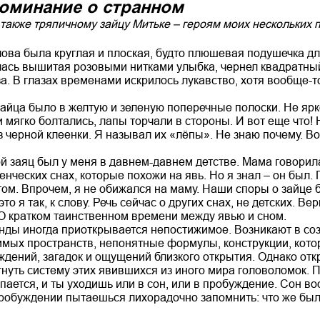
оминание о странном
 также
тряпичному зайцу Митьке –
героям моих нескольких 
лова была круглая и плоская, будто плюшевая подушечка дл
лась вышитая розовыми нитками улыбка, чернел квадратны
а. В глазах временами искрилось лукавство, хотя вообще-т
айца было в желтую и зеленую поперечные полоски. Не ярк
мягко болтались, лапы торчали в стороны. И вот еще что! 
з черной клеенки. Я называл их «лёпы». Не знаю почему. Во
ой заяц был у меня в давнем-давнем детстве. Мама говорила
нческих снах, которые похожи на явь. Но я знал – он был.
том. Впрочем, я не обижался на маму. Наши споры о зайце 
о я так, к слову. Речь сейчас о других снах, не детских. Вер
О кратком таинственном времени между явью и сном.
унды иногда приоткрывается непостижимое. Возникают в со
мых пространств, непонятные формулы, конструкции, котор
ждений, загадок и ощущений близкого открытия. Однако отк
нуть систему этих явившихся из иного мира головоломок. П
опается, и ты уходишь или в сон, или в пробуждение. Сон в
пробуждении пытаешься лихорадочно запомнить: что же бы