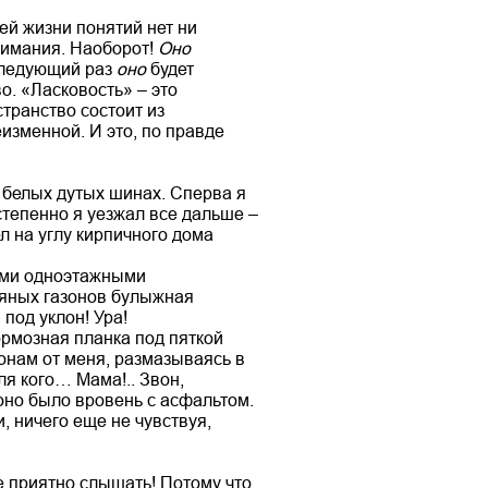
ей жизни понятий нет ни
нимания. Наоборот!
Оно
 следующий раз
оно
будет
о. «Ласковость» – это
странство состоит из
изменной. И это, по правде
а белых дутых шинах. Сперва я
степенно я уезжал все дальше –
л на углу кирпичного дома
ными одноэтажными
вяных газонов булыжная
 под уклон! Ура!
тормозная планка под пяткой
ронам от меня, размазываясь в
ля кого… Мама!.. Звон,
 оно было вровень с асфальтом.
, ничего еще не чувствуя,
е приятно слышать! Потому что