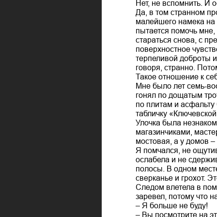
Нет, не вспомнить. И 
Да, в том странном пр
малейшего намека на 
пытается помочь мне,
стараться снова, с пр
поверхностное чувство
терпеливой доброты и…
говоря, странно. Пото
Такое отношение к се
Мне было лет семь-во
гонял по дощатым тро
по плитам и асфальту 
табличку «Ключевской 
Улочка была незнаком
магазинчиками, масте
мостовая, а у домов – 
Я помчался, не ощутив
ослабела и не сдержив
полосы. В одном месте
сверканье и грохот. 
Следом влетела в поме
заревел, потому что н
– Я больше не буду!
– Вы посмотрите на эт