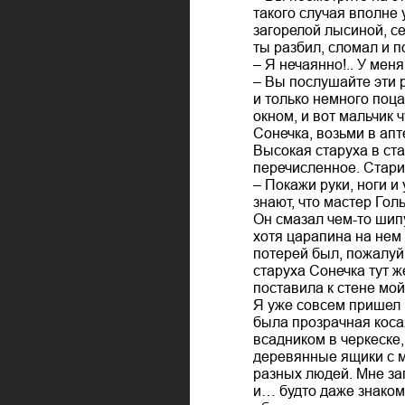
такого случая вполне 
загорелой лысиной, се
ты разбил, сломал и п
– Я нечаянно!.. У мен
– Вы послушайте эти р
и только немного поца
окном, и вот мальчик 
Сонечка, возьми в апт
Высокая старуха в ст
перечисленное. Стари
– Покажи руки, ноги и
знают, что мастер Го
Он смазал чем-то шипу
хотя царапина на нем
потерей был, пожалуй,
старуха Сонечка тут ж
поставила к стене мой
Я уже совсем пришел 
была прозрачная коса
всадником в черкеске,
деревянные ящики с 
разных людей. Мне за
и… будто даже знаком