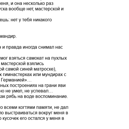
еня, и она несколько раз
уска вообще нет, мастерской и
ешь: нет у тебя никакого
омандир.
н и правда иногда снимал нас
мог взяться самокат на пухлых
 мастерской взялись
ой самой синей матроске),
х гимнастерках или мундирах с
ад Германией»…
чных построениях на грани яви
, но не умел, не успевал…
как рябь на воде воспоминание.
го всеми когтями памяти, не дал
ло выстраиваться вокруг меня в
 кусочек его остался у меня в