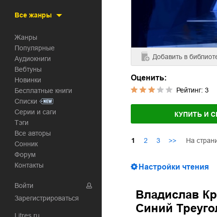
Все жанры
Жанры
Популярные
Добавить
в библиот
Аудиокниги
Вебтуны
Оценить:
Новинки
Рейтинг:
3
Бесплатные книги
Списки
Серии и саги
КУПИТЬ И С
Тэги
Все авторы
На стран
1
2
3
>>
Сонник
Форум
Контакты
Настройки чтения
Войти
Владислав К
Зарегистрироваться
Синий Треуго
Litres.ru