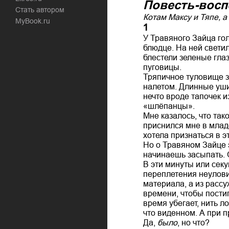
Повесть-восп
Стать автором
Котам Максу и Тяпе, а
MyBook.ru
1
У Травяного Зайца го
блюдце. На ней свети
блестели зеленые глаз
пуговицы.
Тряпичное туловище з
налетом. Длинные уши 
нечто вроде тапочек и
«шлёпанцы».
Мне казалось, что так
приснился мне в младе
хотела признаться в э
Но о Травяном Зайце эт
начинаешь засыпать. 
В эти минуты или сек
переплетения неулови
материала, а из рассу
времени, чтобы постиг
время убегает, нить л
что виденном. А при 
Да,
было
, но что?