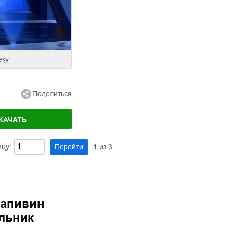
еку
Поделиться
КАЧАТЬ
ицу:
Перейти
1
из
3
рапивин
льник