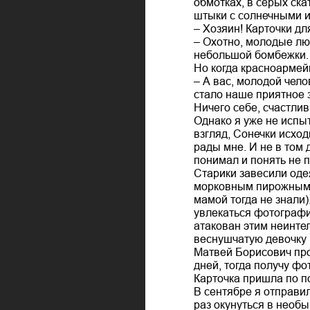
обмотках, в серых ска
штыки с солнечными и
– Хозяин! Карточки дл
– Охотно, молодые люд
небольшой бомбежки.
Но когда красноармей
– А вас, молодой чело
стало наше приятное 
Ничего себе, счастлив
Однако я уже не испы
взгляд, Сонечки исход
рады мне. И не в том 
понимал и понять не п
Старики завесили оде
морковным пирожным. П
мамой тогда не знали)
увлекаться фотографи
атакован этим неинте
веснушчатую девочку н
Матвей Борисович про
дней, тогда получу фо
Карточка пришла по п
В сентябре я отправи
раз окунуться в необы