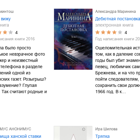
акинтош
Александра Маринина
 вижу
Дебютная постановка
нига
электронная книга
4
4
писания книги
2016
Год написания книги
20
ла было просто
Ошеломительная ист
ькое невзрачное фото
том, как в далекие со
кер и неизвестный
годы был убит знаме
 телефона в разделе
певец, любимчик сам
ений одной из
Брежнева, и на что 
ских газет. Розыгрыш?
пойти следователям,
азумение? Глупая
сохранить свои долж
 Так считают родные и
1966 год. В к…
МУС АНОНИМУС
Ира Шилова
ища ханской ставки
Тряпка