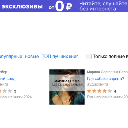
опулярные
новые
ТОП лучших книг
Только полные в
ейер
Марина Сергеевна Серо
вый след
Где собака зарыта?
нига
аудиокнига
3
4
писания книги
2024
Год написания книги
20