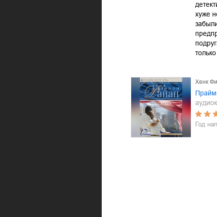
детект
хуже н
забыли
предпр
подруг
только
Хенк Ф
Прайм
аудиок
Год на