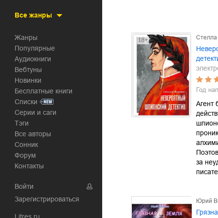
Все жанры
Жанры
Стелла
Популярные
Невер
детект
Аудиокниги
электр
Вебтуны
Новинки
Год на
Бесплатные книги
Списки
Агент 
Серии и саги
действ
Тэги
шпионс
проник
Все авторы
алхим
Сонник
Поэтов
Форум
за неу
Контакты
писат
Войти
Зарегистрироваться
Юрий В
Грязна
Litres.ru