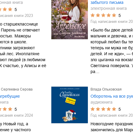
онная книга
забытого письма
электронная книга
5
5
писания книги
2023
Год написания книги
20
ко старшекласснице
 Парень не отвечает
«Было бы двое детей 
ностью. Мажоры
мальчик и девочка, и 
ются в школе.
который любил бы теб
пники загрязняют
теперь ни мужа не бу
ый лес. Иноплатяне
детей. И не жди», —
ают людей (в любимом
зло цыганка на вокза
 К счастью, у Алисы и её
Светлана поверила. 
ра…
 Сергеевна Серова
Влада Ольховская
агребущие
Оборотень на все ру
нига
аудиокнига
5
5
писания книги
2024
Год написания книги
20
у Новый год, а
Новогодние праздник
ение у частного
закончились для Марк