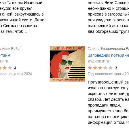
ива Татьяны Ивановой
невесты Вики Сальер
екуда: все друзья
неожиданно и страшн
 о ней, закрутившись в
приехав в загородны
аздничной суете. Даже
они увидели зарево 
а Светка позвонила
выгоревший дотла ко
 за тем, чтоб…
два обгоревших труп
илиппи Райан
Галина Владимировна Р
-тайм
Заповедник потерян
нига
аудиокнига
4
3
писания книги
2024
Год написания книги
20
Полузаброшенный за
издавна пользуется у
окрестных жителей д
славой. Лет десять н
пропадали люди,
преимущественно бо
вот снова в полицию 
информация о том, ч