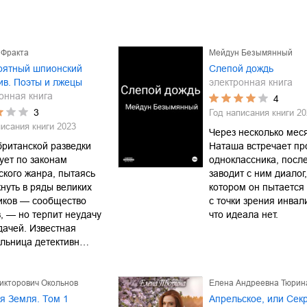
 Фракта
Мейдун Безымянный
оятный шпионский
Слепой дождь
ив. Поэты и лжецы
электронная книга
онная книга
4
3
Год написания книги
20
писания книги
2023
Через несколько мес
британской разведки
Наташа встречает пр
ует по законам
одноклассника, после
кого жанра, пытаясь
заводит с ним диалог,
нуть в ряды великих
котором он пытается 
иков — сообщество
с точки зрения инвали
, — но терпит неудачу
что идеала нет.
дачей. Известная
ельница детективн…
икторович Окольнов
Елена Андреевна Тюрин
я Земля. Том 1
Апрельское, или Сек