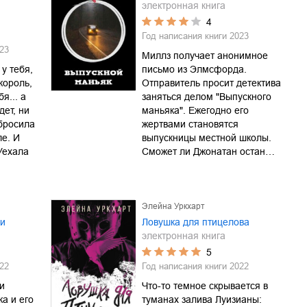
электронная книга
4
Год написания книги
2023
23
Миллз получает анонимное
у тебя,
письмо из Элмсфорда.
король,
Отправитель просит детектива
я... а
заняться делом "Выпускного
дет, ни
маньяка". Ежегодно его
 бросила
жертвами становятся
ле. И
выпускницы местной школы.
Уехала
Сможет ли Джонатан остан…
Элейна Уркхарт
ки
Ловушка для птицелова
электронная книга
5
22
Год написания книги
2022
и
Что-то темное скрывается в
а и его
туманах залива Луизианы: