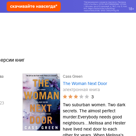
ерсии книг
ва
Cass Green
The Woman Next Door
электронная книга
3
23
Two suburban women. Two dark
secrets. The almost perfect
murder.Everybody needs good
neighbours…Melissa and Hester
have lived next door to each
other for years. When Melissa’s