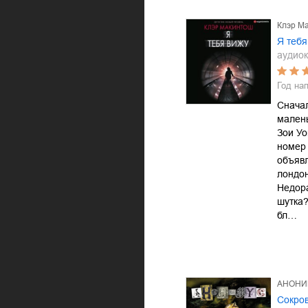
Клэр М
Я тебя
аудиок
Год на
Снача
мален
Зои Уо
номер
объявл
лондон
Недор
шутка?
бл…
АНОНИ
Сокров