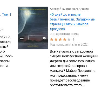
Алексей Викторович Алехин
. Том 1
40 дней до и после
безмятежности. Загадочные
страницы жизни майора
Дроздова
23
электронная книга
ория о
4
ветские
Год написания книги
2022
нитый
ого
Все началось с загадочной
пришлось
смерти неизвестной женщины.
 чтобы
Жертва дьявольского культа
ности.
или зверской расправы
маньяка? Майор Дроздов не
мог представить, к чему
приведет расследование
обстоятельств этого…