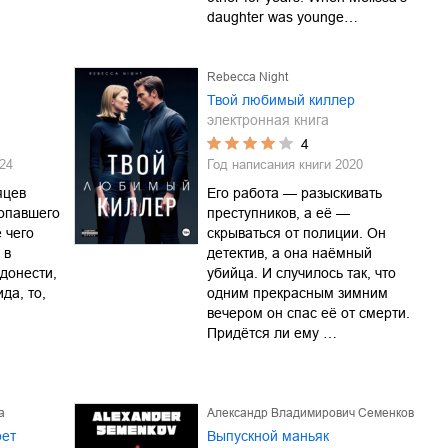
daughter was younge…
Rebecca Night
Твой любимый киллер
электронная книга
4
24
Год написания книги
2020
яцев
Его работа — разыскивать
опавшего
преступников, а её —
 чего
скрываться от полиции. Он
 в
детектив, а она наёмный
донести,
убийца. И случилось так, что
да, то,
одним прекрасным зимним
вечером он спас её от смерти.
Придётся ли ему …
а
Александр Владимирович Семенков
рет
Выпускной маньяк