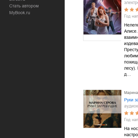
электр
Стать автором
MyBook.ru
Год на
Нелег
Алисе.
взаим
издева
Престу
любим
похищ
лесу).
д…
Марина
Руки з
аудиок
Год на
На нос
настро