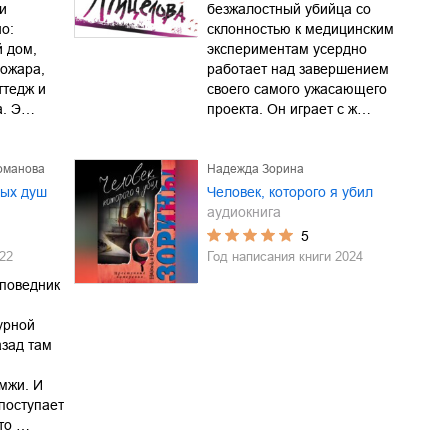
и
безжалостный убийца со
о:
склонностью к медицинским
й дом,
экспериментам усердно
пожара,
работает над завершением
ттедж и
своего самого ужасающего
а. Э…
проекта. Он играет с ж…
оманова
Надежда Зорина
ных душ
Человек, которого я убил
аудиокнига
5
22
Год написания книги
2024
поведник
урной
азад там
мжи. И
поступает
то …