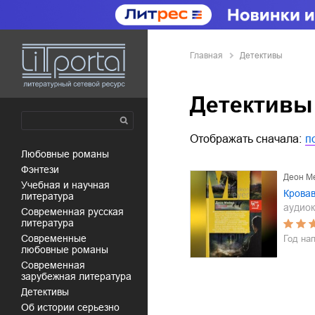
Главная
Детективы
Детективы
Отображать сначала:
п
любовные романы
фэнтези
Деон М
учебная и научная
Крова
литература
аудиок
современная русская
литература
современные
Год на
любовные романы
современная
зарубежная литература
детективы
об истории серьезно