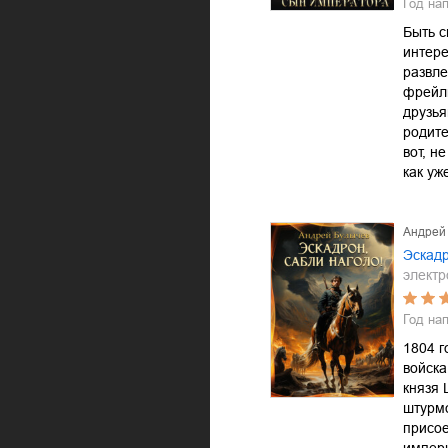
Год на
Быть 
интер
развле
фрейли
друзь
родит
вот, н
как уж
Андрей
Эскадр
электр
Год на
1804 г
войска
князя 
штурм
присое