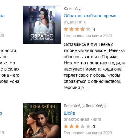
Юлия Узун
ка
Обратно в забытое время
аудиокнига
4
20
Год написания книги
2023
Оставшись в XVIII веке с
В юности
любимым человеком, Ревекка
ы не
обосновывается в Париже.
мье. Но
Незаметно пролетают годы, и
не в силах
наступает момент, когда она
 она - его
теряет свою любовь. Чтобы
юбви Рона
справиться с одиночеством,
героиня р…
Лена Хейди Лена Хейди
ns
Шейд
электронная книга
3
19
Год написания книги
2020