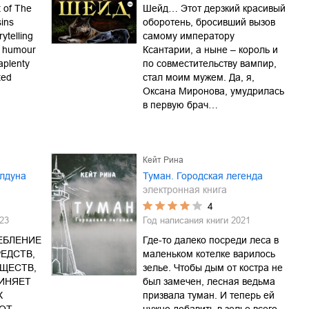
 of The
Шейд… Этот дерзкий красивый
sins
оборотень, бросивший вызов
rytelling
самому императору
e, humour
Ксантарии, а ныне – король и
aplenty
по совместительству вампир,
ted
стал моим мужем. Да, я,
Оксана Миронова, умудрилась
в первую брач…
Кейт Рина
олдуна
Туман. Городская легенда
электронная книга
4
23
Год написания книги
2021
ЕБЛЕНИЕ
Где-то далеко посреди леса в
ЕДСТВ,
маленьком котелке варилось
ЩЕСТВ,
зелье. Чтобы дым от костра не
ЧИНЯЕТ
был замечен, лесная ведьма
Х
призвала туман. И теперь ей