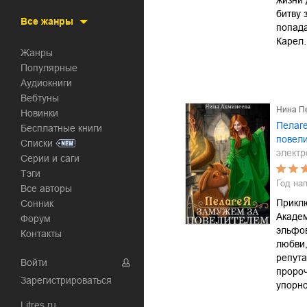
жизни 
битву 
Все жанры
попада
Карел
Жанры
Популярные
Аудиокниги
Вебтуны
Нина П
Новинки
Пелаге
Бесплатные книги
повел
Списки
электр
Серии и саги
Тэги
Год на
Все авторы
Прикл
Сонник
Академ
Форум
эльфов
Контакты
любви,
репута
Войти
пророч
Зарегистрироваться
упорно
Litres.ru