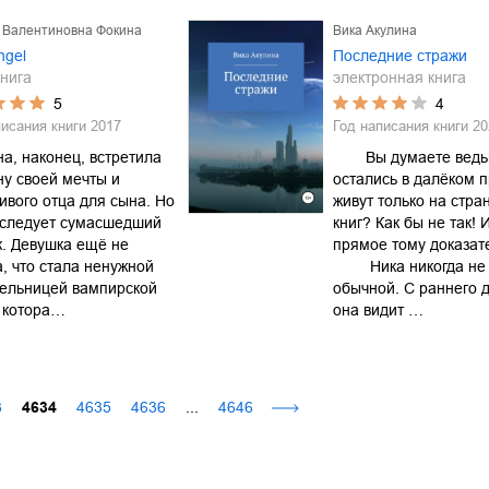
 Валентиновна Фокина
Вика Акулина
ngel
Последние стражи
нига
электронная книга
5
4
писания книги
2017
Год написания книги
20
а, наконец, встретила
⠀⠀⠀Вы думаете вед
у своей мечты и
остались в далёком 
ивого отца для сына. Но
живут только на стра
еследует сумасшедший
книг? Как бы не так! 
. Девушка ещё не
прямое тому доказат
, что стала ненужной
⠀ ⠀⠀Ника никогда не
тельницей вампирской
обычной. С раннего 
 котора…
она видит …
3
4634
4635
4636
...
4646