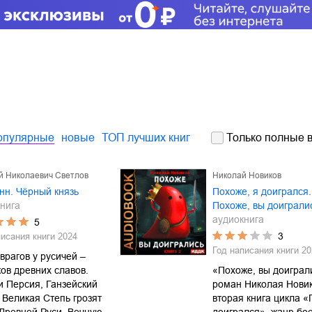
опулярные
новые
ТОП лучших книг
Только полные в
й Николаевич Светлов
Николай Новиков
нн. Чёрный князь
Похоже, я доигрался.
нига
Похоже, вы доиграли
аудиокнига
5
3
писания книги
2024
Год написания книги
20
врагов у русичей –
ов древних славов.
«Похоже, вы доиграл
и Персия, Ганзейский
роман Николая Новик
 Великая Степь грозят
вторая книга цикла «