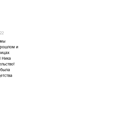
22
ьмы
прошлом и
ницах
И Ника
ельство!
 была
детства