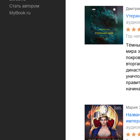
Стать автором
Дмитри
MyBook.ru
Утеря
аудиок
Год на
Тёмны
мира з
покров
вторга
династ
уничто
правит
начин
Мария 
Назван
импер
аудиок