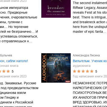
писания книги
2023
The second instalment
сыном императора
Riftwar Legacy, Assas
есно. Придворные
reveals Feist at his sto
чения, очаровательные
best. There is intrigu
ны, гулянки с
and breakneck action 
ями… Но терпение
here from the undispu
елей не безгранично… И
master of epic fanta…
е успеваешь опомниться,
е отправляешься н…
 Булычев
Александра Лисина
он, сабли наголо!
Вильгельм. Ученик к
онная книга
аудиокнига
5
5
писания книги
2023
Год написания книги
20
од. Закавказье. Русские
НЕЗАКОННОЕ ПОТР
 под предводительством
НАРКОТИЧЕСКИХ СР
Цицианова взяли
ПСИХОТРОПНЫХ ВЕ
ом Гянджу и
ИХ АНАЛОГОВ ПРИ
динили к Российской
ВРЕД ЗДОРОВЬЮ, И