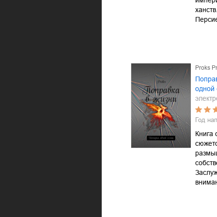
импери
ханств
Персие
Proks P
Поправ
одной
электр
Год на
Книга 
сюжет
размы
собств
Заслуж
внима