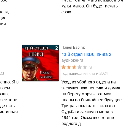
евое
14 лет отнял мать неизвестный
культ магов. Он будет искать
ези,
свою …
щие
ния
Павел Барчук
13-й отдел НКВД. Книга 2
аудиокнига
3
23
Год написания книги
2024
енно. Я в
Уход из убойного отдела на
своем.
заслуженную пенсию и домик
заны,
на берегу моря – вот мои
в ее теле
планы на ближайшее будущее.
где есть
Три раза «ха-ха» – сказала
 истинная
Судьба и закинула меня в
1941 год. Оказаться в теле
родного д…