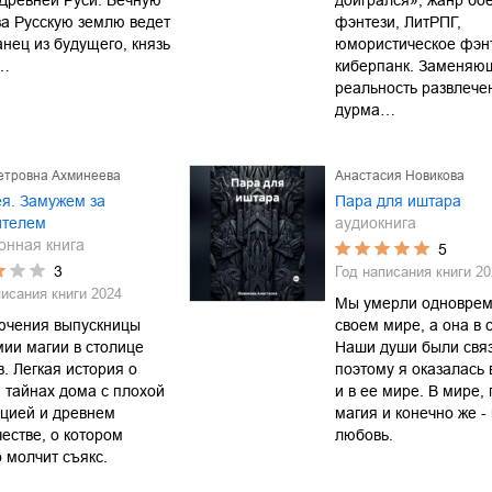
Древней Руси. Вечную
доигрался», жанр бо
за Русскую землю ведет
фэнтези, ЛитРПГ,
нец из будущего, князь
юмористическое фэнт
…
киберпанк. Заменяю
реальность развлече
дурма…
етровна Ахминеева
Анастасия Новикова
я. Замужем за
Пара для иштара
ителем
аудиокнига
онная книга
5
3
Год написания книги
20
писания книги
2024
Мы умерли одноврем
ючения выпускницы
своем мире, а она в 
ии магии в столице
Наши души были свя
. Легкая история о
поэтому я оказалась 
 тайнах дома с плохой
и в ее мире. В мире, 
цией и древнем
магия и конечно же -
естве, о котором
любовь.
 молчит съякс.