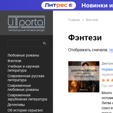
Главная
Фэнтези
Фэнтези
Отображать сначала:
п
любовные романы
фэнтези
Дмитри
учебная и научная
Норма
литература
аудиок
современная русская
литература
современные
Год на
любовные романы
Много 
современная
потомк
зарубежная литература
Литва 
детективы
союз и
об истории серьезно