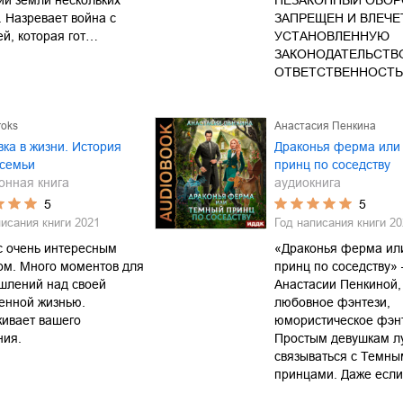
и земли нескольких
НЕЗАКОННЫЙ ОБОР
. Назревает война с
ЗАПРЕЩЕН И ВЛЕЧЕ
й, которая гот…
УСТАНОВЛЕННУЮ
ЗАКОНОДАТЕЛЬСТВ
ОТВЕТСТВЕННОСТЬ
roks
Анастасия Пенкина
ка в жизни. История
Драконья ферма или
 семьи
принц по соседству
онная книга
аудиокнига
5
5
писания книги
2021
Год написания книги
20
с очень интересным
«Драконья ферма ил
ом. Много моментов для
принц по соседству»
шлений над своей
Анастасии Пенкиной,
енной жизнью.
любовное фэнтези,
ивает вашего
юмористическое фэнт
ния.
Простым девушкам л
связываться с Темны
принцами. Даже есл