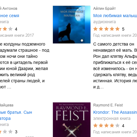
й Антонов
Айлин Брайт
нное семя
Моя любимая малыш
нига
аудиокнига
4
5
писания книги
2017
Год написания книги
20
е колдуны подземного
С самого детства он
адумали страшное - под
ненавидел её мать. 
ом ночи они тайно
Рон дал клятву Альф
ются в цитадель первой
приближаться к её се
ии юной Даарии, желая
всё изменилось - он 
жить великий род
сдержать клятву, ведь
елей страны людей, и
истинная. История л
ают …
и д…
Зайцева
Raymond E. Feist
ые братья. Сын
Krondor: The Assassi
атора
электронная книга
нига
4
3
Год написания книги
20