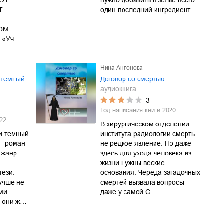
ОТ
нужно добавить в зелье всего
Т
один последний ингредиент…
ОМ
 «Уч…
Нина Антонова
 темный
Договор со смертью
аудиокнига
3
Год написания книги
2020
22
В хирургическом отделении
и темный
института радиологии смерть
 – роман
не редкое явление. Но даже
 жанр
здесь для ухода человека из
жизни нужны веские
ези.
основания. Череда загадочных
учше не
смертей вызвала вопросы
ми
даже у самой С…
и они ж…