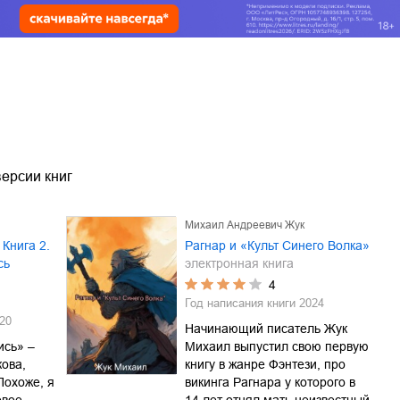
ерсии книг
Михаил Андреевич Жук
 Книга 2.
Рагнар и «Культ Синего Волка»
сь
электронная книга
4
Год написания книги
2024
20
Начинающий писатель Жук
ись» –
Михаил выпустил свою первую
ова,
книгу в жанре Фэнтези, про
Похоже, я
викинга Рагнара у которого в