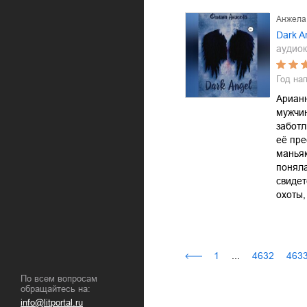
Анжела
Dark A
аудиок
Год на
Арианн
мужчин
заботл
её пр
маньяк
поняла
свиде
охоты,
1
...
4632
463
По всем вопросам
обращайтесь на:
info@litportal.ru