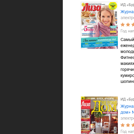
ИД «Бу
Журна
электр
Год на
Самый
ежене
молод
Фитнес
макияж
горячи
кумиро
шопинг
ИД «Бу
Журна
дом» 
электр
Год на