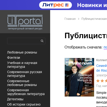
Главная
Публицистическая
Публицист
Отображать сначала:
п
любовные романы
фэнтези
Коллект
учебная и научная
Семей
литература
de Ris
современная русская
электр
литература
современные
любовные романы
Год на
современная
Simple
зарубежная литература
посвя
детективы
виноде
об истории серьезно