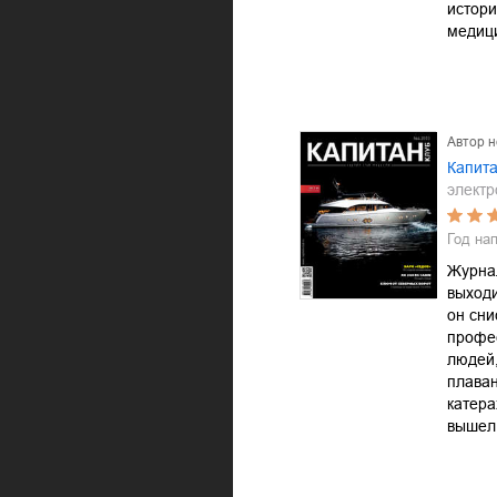
истори
медиц
Автор 
Капита
электр
Год на
Журна
выходи
он сни
профе
людей
плаван
катера
вышел