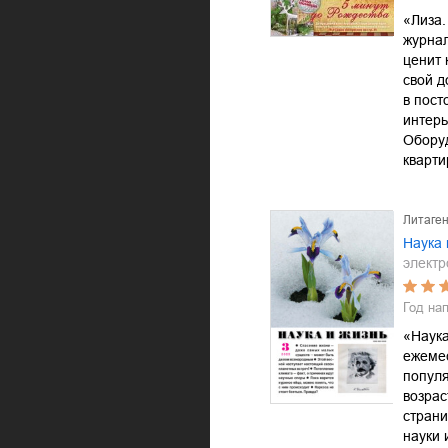
«Лиза.
журнал
ценит 
свой д
в пост
интерь
Обору
кварт
Литаген
Наука 
электр
Год на
«Наука
ежеме
популя
возрас
страни
науки 