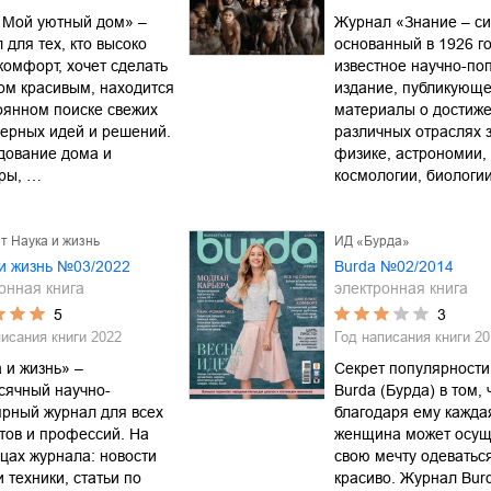
 Мой уютный дом» –
Журнал «Знание – си
 для тех, кто высоко
основанный в 1926 го
комфорт, хочет сделать
известное научно-по
ом красивым, находится
издание, публикующ
оянном поиске свежих
материалы о достиже
ерных идей и решений.
различных отраслях 
дование дома и
физике, астрономии,
иры, …
космологии, биологи
т Наука и жизнь
ИД «Бурда»
и жизнь №03/2022
Burda №02/2014
онная книга
электронная книга
5
3
писания книги
2022
Год написания книги
20
 и жизнь» –
Секрет популярности
сячный научно-
Burda (Бурда) в том, 
рный журнал для всех
благодаря ему кажда
тов и профессий. На
женщина может осущ
цах журнала: новости
свою мечту одеватьс
и техники, статьи по
красиво. Журнал Burd