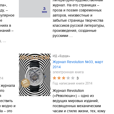
Литературно-художественный
ла»,
журнал. На его страницах –
ду, –
проза и поэзия современных
пулярное
авторов, неизвестные и
ее
забытые страницы творчества
ниях в
классиков русской литературы,
знаний –
произведения, созданные
русскими …
и, …
ИД «Бурда»
Журнал Revolution №33, март
2014
электронная книга
3
14
Год написания книги
2014
 журнала
что
Журнал Revolution
я
(«Революшн») – одно из
ествить
ведущих мировых изданий,
я модно и
посвященных механическим
a – это
часам и стилю жизни, тех, кому