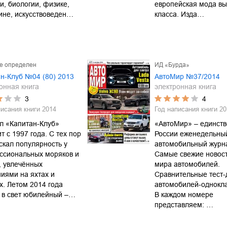
и, биологии, физике,
европейская мода вы
ине, искусствоведен…
класса. Изда…
не определен
ИД «Бурда»
н-Клуб №04 (80) 2013
АвтоМир №37/2014
онная книга
электронная книга
3
4
писания книги
2014
Год написания книги
20
л «Капитан-Клуб»
«АвтоМир» – единств
т с 1997 года. С тех пор
России еженедельны
скал популярность у
автомобильный журн
ссиональных моряков и
Самые свежие новост
, увлечённых
мира автомобилей.
иями на яхтах и
Сравнительные тест
х. Летом 2014 года
автомобилей-однокла
 в свет юбилейный –…
В каждом номере
представляем: …