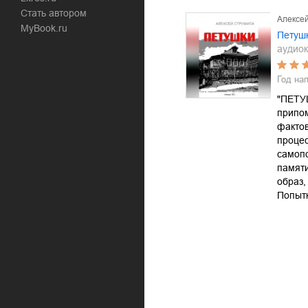
Стать автором
Алексе
MyBook.ru
Петуш
аудиок
Год на
"ПЕТУШ
припо
фактов
процес
самопо
памяти
образ,
Попыт