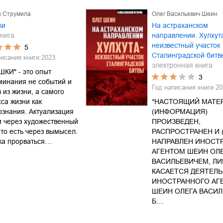
й Струмила
Олег Васильевич Шеин
ки
На астраханском
нига
направлении. Хулхут
неизвестный участок
5
Сталинградской битв
писания книги
2023
электронная книга
КИ" - это опыт
3
минания не событий и
Год написания книги
20
 из жизни, а самого
са жизни как
*НАСТОЯЩИЙ МАТЕ
знания. Актуализация
(ИНФОРМАЦИЯ)
 через художественный
ПРОИЗВЕДЕН,
 то есть через вымысел.
РАСПРОСТРАНЕН И 
ка прорваться…
НАПРАВЛЕН ИНОСТ
АГЕНТОМ ШЕИН ОЛ
ВАСИЛЬЕВИЧЕМ, Л
КАСАЕТСЯ ДЕЯТЕЛ
ИНОСТРАННОГО АГ
ШЕИН ОЛЕГА ВАСИЛ
Б…