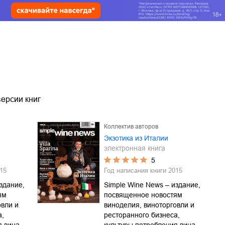
ерсии книг
Коллектив авторов
Экзотика из Италии
электронная книга
5
15
Год написания книги
2015
здание,
Simple Wine News – издание,
ям
посвященное новостям
овли и
виноделия, виноторговли и
а,
ресторанного бизнеса,