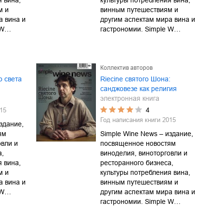
я вина,
культуры потребления вина,
м и
винным путешествиям и
а вина и
другим аспектам мира вина и
e W…
гастрономии. Simple W…
Коллектив авторов
о света
Riecine святого Шона:
санджовезе как религия
электронная книга
4
15
Год написания книги
2015
здание,
ям
Simple Wine News – издание,
овли и
посвященное новостям
а,
виноделия, виноторговли и
я вина,
ресторанного бизнеса,
м и
культуры потребления вина,
а вина и
винным путешествиям и
e W…
другим аспектам мира вина и
гастрономии. Simple W…