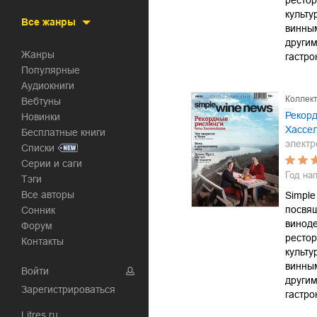
рестор
культу
Все жанры
винны
другим
Жанры
гастр
Популярные
Аудиокниги
Коллект
Вебтуны
Рекорд
Новинки
Хассе
Бесплатные книги
электр
Списки
Серии и саги
Год на
Тэги
Все авторы
Simple
посвя
Сонник
виноде
Форум
рестор
Контакты
культу
винны
Войти
другим
Зарегистрироваться
гастр
Litres.ru