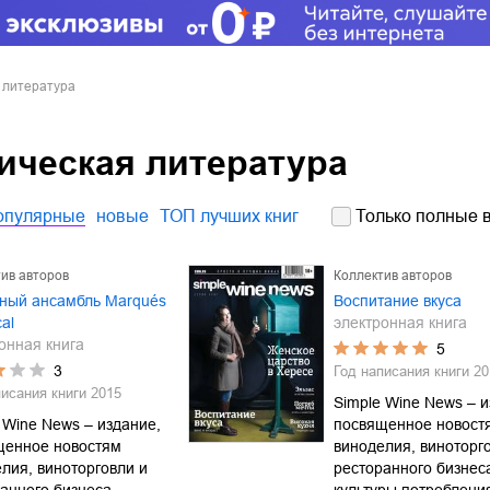
 литература
ическая литература
опулярные
новые
ТОП лучших книг
Только полные в
ив авторов
Коллектив авторов
ный ансамбль Marqués
Воспитание вкуса
cal
электронная книга
онная книга
5
3
Год написания книги
20
писания книги
2015
Simple Wine News – и
 Wine News – издание,
посвященное новост
щенное новостям
виноделия, виноторг
лия, виноторговли и
ресторанного бизнес