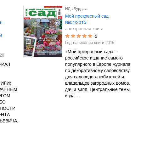
ИД «Бурда»
Мой прекрасный сад
а –
№01/2015
электронная книга
ы
5
Год написания книги
2015
«Мой прекрасный сад» –
20
российское издание самого
РИАЛ
популярного в Европе журнала
по декоративному садоводству
для садоводов-любителей и
(ИЛИ)
владельцев загородных домов,
РАННЫМ
дач и вилл. Центральные темы
ЕГОМ
изда…
ИБО
ЬНОСТИ
ЕНТА
ЬЕВИЧА.