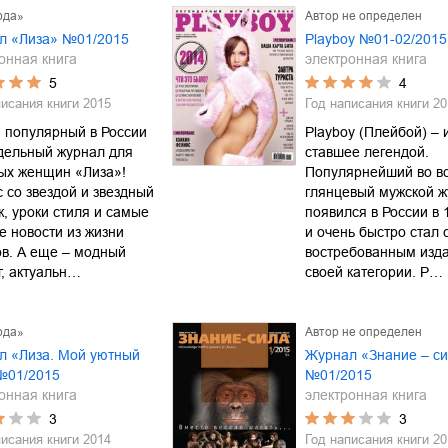
рда»
Автор не определен
л «Лиза» №01/2015
Playboy №01-02/2015
онная книга
электронная книга
5
4
писания книги
2015
Год написания книги
20
 популярный в России
Playboy (Плейбой) – 
дельный журнал для
ставшее легендой.
ых женщин «Лиза»!
Популярнейший во в
 со звездой и звездный
глянцевый мужской 
, уроки стиля и самые
появился в России в 
е новости из жизни
и очень быстро стал
в. А еще – модный
востребованным изд
, актуальн…
своей категории. P…
рда»
Автор не определен
л «Лиза. Мой уютный
Журнал «Знание – с
№01/2015
№01/2015
онная книга
электронная книга
3
3
писания книги
2014
Год написания книги
20