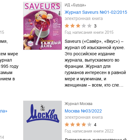
ИД «Бурда»
Журнал Saveurs №01-02/2015
электронная книга
3
15
Год написания книги
2015
имя,
Saveurs («Савёр», «Вкус») –
журнал об изысканной кухне.
сем мире
Это российское издание
журнал
журнала, выпускаемого во
1995 году
Франции. Журнал для
 самым
гурманов интересен в равной
анием в
мере и мужчинам, и
женщинам – всем, кто сле…
Журнал Москва
ила»
Москва №03/2022
электронная книга
4
Год написания книги
2022
14