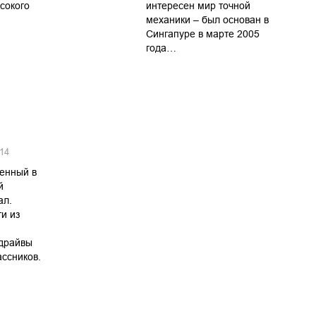
сокого
интересен мир точной
механики – был основан в
Сингапуре в марте 2005
года…
14
енный в
й
ал.
и из
-драйвы
ссников.