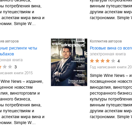
анного бизнеса,
культуры потреблени
ры потребления вина,
винным путешествия
м путешествиям и
другим аспектам мир
 аспектам мира вина и
гастрономии. Simpl
ономии. Simple W…
ив авторов
Коллектив авторов
ные рислинги четы
Розовые вина со всег
льбахов
электронная книга
онная книга
4
3
Год написания книги
20
писания книги
2015
Simple Wine News – и
 Wine News – издание,
посвященное новост
щенное новостям
виноделия, виноторг
лия, виноторговли и
ресторанного бизнес
анного бизнеса,
культуры потреблени
ры потребления вина,
винным путешествия
м путешествиям и
другим аспектам мир
 аспектам мира вина и
гастрономии. Simpl
ономии. Simple W…