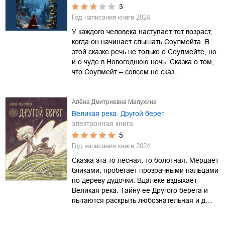
3
Год написания книги
2024
У каждого человека наступает тот возраст,
когда он начинает слышать Соулмейта. В
этой сказке речь не только о Соулмейте, но
и о чуде в Новогоднюю ночь. Сказка о том,
что Соулмейт – совсем не сказ…
Алёна Дмитриевна Малухина
Великая река. Другой берег
электронная книга
5
Год написания книги
2024
Сказка эта то лесная, то болотная. Мерцает
бликами, пробегает прозрачными пальцами
по дереву дудочки. Вдалеке вздыхает
Великая река. Тайну её Другого берега и
пытаются раскрыть любознательная и д…