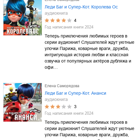
Леди Баг и Супер-Кот. Королева Ос
аудиокнига
4
Год написания книги
2024
Теперь приключения любимых героев в
серии аудиокниг! Слушателей ждут уютные
улочки Парижа, коварные враги, дружба,
интригующая история любви и классная
озвучка от популярных актёров дубляжа и
офи…
Елена Саморядова
Леди Баг и Супер-Кот. Ананси
аудиокнига
3
Год написания книги
2024
Теперь приключения любимых героев в
серии аудиокниг! Слушателей ждут уютные
улочки Парижа, коварные враги, дружба,