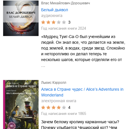
Влас Михайлович Дорошевич
Белый дьявол
аудиокнига
3
Год написания книги
2024
«Мудрец Туиг-Са-О был ученейшим из
людей. Он знал все, что делается на земле,
под землей, в водах, среди звезд. Спокойно
и неторопливо он делал теперь те
несколько шагов, которые отделяли его от
…
Льюис Кэрролл
Алиса в Стране чудес / Alice’s Adventures in
Wonderland
электронная книга
4
Год написания книги
1865
Зачем белому кролику карманные часы?
Почему улыбается Чеширский кот? Чем