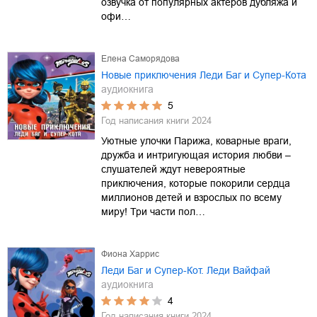
озвучка от популярных актёров дубляжа и
офи…
Елена Саморядова
Новые приключения Леди Баг и Супер-Кота
аудиокнига
5
Год написания книги
2024
Уютные улочки Парижа, коварные враги,
дружба и интригующая история любви –
слушателей ждут невероятные
приключения, которые покорили сердца
миллионов детей и взрослых по всему
миру! Три части пол…
Фиона Харрис
Леди Баг и Супер-Кот. Леди Вайфай
аудиокнига
4
Год написания книги
2024