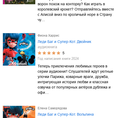
ворон похож на конторку? Как играть в
королевский крокет? Отправляйтесь вместе
с Алисой вниз по кроличьей норе в Страну
чу…
Фиона Харрис
Леди Баг и Супер-Кот. Двойник
аудиокнига
5
Год написания книги
2024
Теперь приключения любимых героев в
серии аудиокниг! Слушателей ждут уютные
улочки Парижа, коварные враги, дружба,
интригующая история любви и классная
озвучка от популярных актёров дубляжа и
офи…
Елена Саморядова
Леди Баг и Супер-Кот. Вольпина