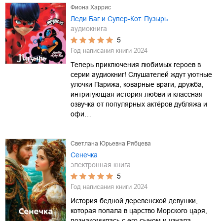
Фиона Харрис
Леди Баг и Супер-Кот. Пузырь
аудиокнига
5
Год написания книги
2024
Теперь приключения любимых героев в
серии аудиокниг! Слушателей ждут уютные
улочки Парижа, коварные враги, дружба,
интригующая история любви и классная
озвучка от популярных актёров дубляжа и
офи…
Светлана Юрьевна Рябцева
Сенечка
электронная книга
5
Год написания книги
2024
История бедной деревенской девушки,
которая попала в царство Морского царя,
познакомилась с его сыном и узнала