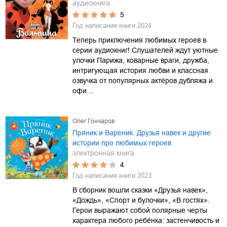
аудиокнига
5
Год написания книги
2024
Теперь приключения любимых героев в
серии аудиокниг! Слушателей ждут уютные
улочки Парижа, коварные враги, дружба,
интригующая история любви и классная
озвучка от популярных актёров дубляжа и
офи…
Олег Гончаров
Пряник и Вареник. Друзья навек и другие
истории про любимых героев
электронная книга
4
Год написания книги
2023
В сборник вошли сказки «Друзья навек»,
«Дождь», «Спорт и булочки», «В гостях».
Герои выражают собой полярные черты
характера любого ребёнка: застенчивость и