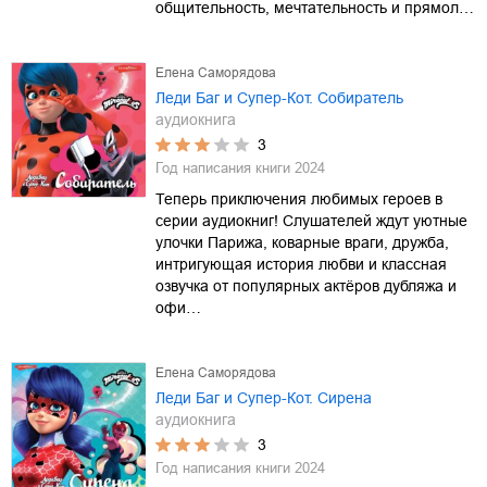
общительность, мечтательность и прямол…
Елена Саморядова
Леди Баг и Супер-Кот. Собиратель
аудиокнига
3
Год написания книги
2024
Теперь приключения любимых героев в
серии аудиокниг! Слушателей ждут уютные
улочки Парижа, коварные враги, дружба,
интригующая история любви и классная
озвучка от популярных актёров дубляжа и
офи…
Елена Саморядова
Леди Баг и Супер-Кот. Сирена
аудиокнига
3
Год написания книги
2024