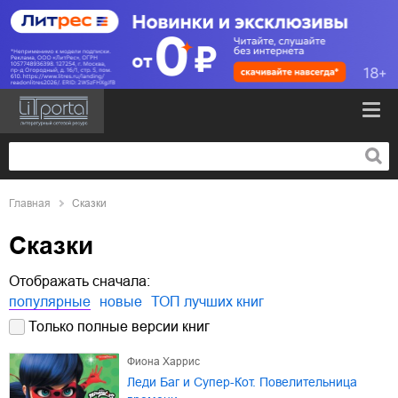
Главная
Сказки
Сказки
Отображать сначала:
популярные
новые
ТОП лучших книг
Только полные версии книг
Фиона Харрис
Леди Баг и Супер-Кот. Повелительница