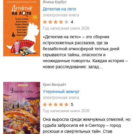
Янина Корбут
Детектив на лето
электронная книга
4
Год написания книги
2026
«Детектив на лето» – это сборник
остросюжетных рассказов, где за
беззаботной атмосферой теплых дней
скрываются тайны, опасности и
неожиданные повороты. Каждая история –
новое расследование: загад…
Крис Велрайт
Утерянный жемчуг
электронная книга
5
Год написания книги
2026
Она выросла среди жемчужных отмелей, но
судьба забросила её в Синтору – город
роскоши и смертельных тайн. Став