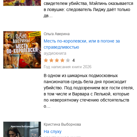
свидетелем убийства, Мэйлинь оказывается
в ловушке: следователь Лиджу даёт только
дв…
Ольга Аверина
Месть по-королевски, или в погоне за
справедливостью
аудиокнига
4
Год написания книги
2026
В одном из шикарных подмосковных
пансионатов средь бела дня происходит
убийство. Под подозрением все гости отеля,
в том числе и Варвара с Лелькой, которые
по невероятному стечению обстоятельств
о…
Кристина Выборнова
На слуху