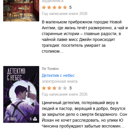
аудиокнига
5
Год написания книги
2026
В маленьком прибрежном городке Новой
Англии, где жизнь течёт размеренно, а чай и
старинные истории – главные радости, в
чайной лавке мисс Джейн происходит
трагедия: посетитель умирает за
столиком…
Ли Тонвон
Детектив с небес
электронная книга
3
Год написания книги
2026
Циничный детектив, потерявший веру в
людей и пастор, верящий в добро, берутся
за закрытое дело о смерти бездомного. Сон
Йохан не хочет расследовать, но улики Ю
Чинсина пробуждают забытые воспомин…