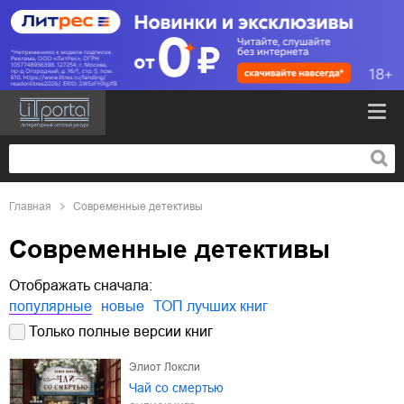
Главная
Современные детективы
Современные детективы
Отображать сначала:
популярные
новые
ТОП лучших книг
Только полные версии книг
Элиот Локсли
Чай со смертью