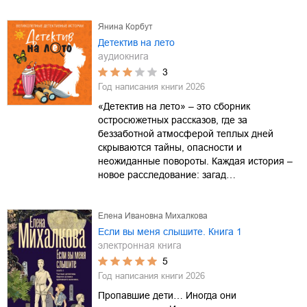
Янина Корбут
Детектив на лето
аудиокнига
3
Год написания книги
2026
«Детектив на лето» – это сборник
остросюжетных рассказов, где за
беззаботной атмосферой теплых дней
скрываются тайны, опасности и
неожиданные повороты. Каждая история –
новое расследование: загад…
Елена Ивановна Михалкова
Если вы меня слышите. Книга 1
электронная книга
5
Год написания книги
2026
Пропавшие дети… Иногда они