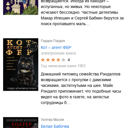
возвращаются. Иногда их находят –
испуганных, но живых. Но некоторые
исчезают бесследно. Частные детективы
Макар Илюшин и Сергей Бабкин берутся за
поиск пропавшего маль…
Гордон Гордон
Кот – агент ФБР
электронная книга
4
Год написания книги
1963
Домашний питомец семейства Рэндаллов
возвращается с прогулки с дамскими
часиками, застегнутыми на шее. Майк
Рэндалл припоминает, что подобные часы
видел на фото в газете, на запястье
сотрудницы б…
Уолтер Мосли
Белая Бабочка