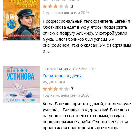
3
Год написания книги
2026
Профессиональный телохранитель Евгения
Охотникова едет в Уфу, чтобы поддержать
близкую подругу Альмиру, у которой убили
мужа. Олег Резников был успешным
бизнесменом, тесно связанным с нефтяным
и …
Татьяна Витальевна Устинова
Одна тень на двоих
аудиокнига
3
Год написания книги
2026
Когда Данилов приехал домой, его жена уже
умерла… Гаишник, задержавший Данилова
на дороге, «спас» его от тюрьмы, создав
неопровержимое алиби. Однако несчастья
продолжали подстерегать архитектора.…