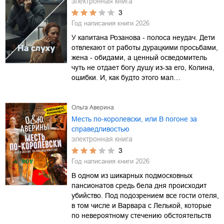
электронная книга
3
Год написания книги
2026
У капитана Розанова - полоса неудач. Дети
отвлекают от работы дурацкими просьбами,
жена - обидами, а ценный осведомитель
чуть не отдает богу душу из-за его, Колина,
ошибки. И, как будто этого мал…
Ольга Аверина
Месть по-королевски, или В погоне за
справедливостью
электронная книга
3
Год написания книги
2026
В одном из шикарных подмосковных
пансионатов средь бела дня происходит
убийство. Под подозрением все гости отеля,
в том числе и Варвара с Лелькой, которые
по невероятному стечению обстоятельств