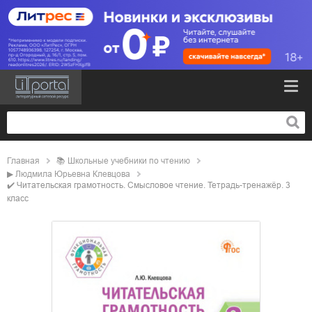
Главная
📚
школьные учебники по чтению
▶
Людмила Юрьевна Клевцова
✔️
Читательская грамотность. Смысловое чтение. Тетрадь-тренажёр. 3
класс