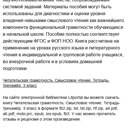
системой заданий. Материалы пособия могут быть
использованы для диагностики и оценки уровня
владения навыками смыслового чтения как важнейшего
компонента функциональной грамотности обучающихся
в начальной школе. Пособие полностью соответствует
действующим ФГОС и ФОП НОО. Книга рассчитана на
применение на уроках русского языка и литературного
чтения в индивидуальной и групповой работе учащихся,
во внеурочной работе и в условиях домашней
подготовки.
Читательская грамотность. Смысловое чтение. Тетрадь-
тренажёр. 3 класс
На сайте электронной библиотеки Litportal вы можете скачать
книгу
Читательская грамотность. Смысловое чтение. Тетрадь-
тренажёр. 3 класс
в формате
fb2.zip
,
txt
,
txt.zip
,
rtf.zip
,
a4.pdf
,
a6.pdf
,
mobi.prc
,
epub
,
ios.epub
,
fb3
. У нас можно прочитать
отзывы и рецензии о этом произведении.