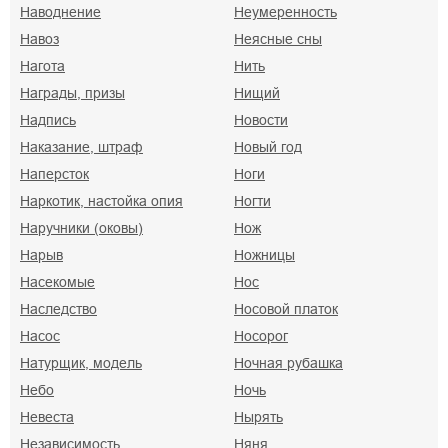
Наводнение
Неумеренность
Навоз
Неясные сны
Нагота
Нить
Награды, призы
Нищий
Надпись
Новости
Наказание, штраф
Новый год
Наперсток
Ноги
Наркотик, настойка опия
Ногти
Наручники (оковы)
Нож
Нарыв
Ножницы
Насекомые
Нoc
Наследство
Носовой платок
Насос
Носорог
Натурщик, модель
Ночная рубашка
Небо
Ночь
Невеста
Нырять
Независимость
Няня