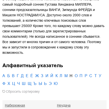
самый подробный сонник Густава Хиндмана МИЛЛЕРА,
сонники предсказательницы ВАНГИ, Зигмунда ФРЕЙДА и
Мишеля НОСТРАДАМУСА. Доступно около 2000 слов и
толкований, а количество ключевых поисковых слов
превышает 25000! Кроме того, по каждому слову можно давать
свои комментарии (только для зарегистрированных
пользователей). Не всегда написанное в соннике сбывается.
Все зависит от многих причин и от самого человека. Поэтому
мы и запустили в сопровождение к каждому слову эту
возможность.
Алфавитный указатель
А
Б
В
Г
Д
Е
Ё
Ж
З
И
Й
К
Л
М
Н
О
П
Р
С
Т
У
Ф
Х
Ц
Ч
Ш
Щ
Ъ
Ы
Ь
Э
Ю
Сбросить сортировку
Набережная
Неудача