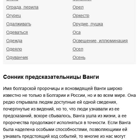
Ограда, перила
Орел
Огурец
Оркестр
Одалживать
Орудие, пушка
Одеваться
Оса
Одежда
Освещение, иллюминация
Одеяло
Осел
Одуванчик
Осень
Сонник предсказательницы Ванги
Имя болгарской пророчицы и ясновидящей Ванги широко
известно не только в Болгарии и России, но и во всем мире. Она
редко открывала людям доступные ей одной сведения,
почерпнутые из видений, но то, что люди узнавали из ее
предсказаний, вскоре сбывалось, Ванга ушла из жизни, а ее
пророчества продолжают исполняться в точности. Если Ванга
была наделена особыми способностями, позволяющими ей
узнавать предстоящий ход событий, то многие из нас могут