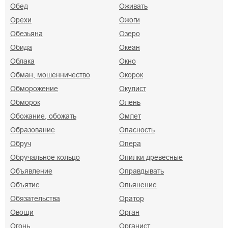
Обед
Оживать
Орехи
Ожоги
Обезьяна
Озеро
Обида
Океан
Облака
Окно
Обман, мошенничество
Окорок
Обморожение
Окулист
Обморок
Олень
Обожание, обожать
Омлет
Образование
Опасность
Обруч
Опера
Обручальное кольцо
Опилки древесные
Объявление
Оправдывать
Объятие
Опьянение
Обязательства
Оратор
Овощи
Орган
Огонь
Органист