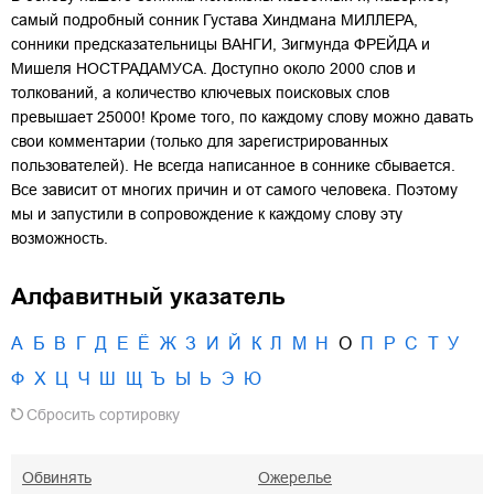
самый подробный сонник Густава Хиндмана МИЛЛЕРА,
сонники предсказательницы ВАНГИ, Зигмунда ФРЕЙДА и
Мишеля НОСТРАДАМУСА. Доступно около 2000 слов и
толкований, а количество ключевых поисковых слов
превышает 25000! Кроме того, по каждому слову можно давать
свои комментарии (только для зарегистрированных
пользователей). Не всегда написанное в соннике сбывается.
Все зависит от многих причин и от самого человека. Поэтому
мы и запустили в сопровождение к каждому слову эту
возможность.
Алфавитный указатель
А
Б
В
Г
Д
Е
Ё
Ж
З
И
Й
К
Л
М
Н
О
П
Р
С
Т
У
Ф
Х
Ц
Ч
Ш
Щ
Ъ
Ы
Ь
Э
Ю
Сбросить сортировку
Обвинять
Ожерелье