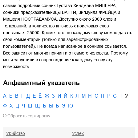
самый подробный сонник Густава Хиндмана МИЛЛЕРА,
сонники предсказательницы ВАНГИ, Зигмунда ФРЕЙДА и
Мишеля НОСТРАДАМУСА. Доступно около 2000 слов и
толкований, а количество ключевых поисковых слов
превышает 25000! Кроме того, по каждому слову можно давать
свои комментарии (только для зарегистрированных
пользователей). Не всегда написанное в соннике сбывается.
Все зависит от многих причин и от самого человека. Поэтому
мы и запустили в сопровождение к каждому слову эту
возможность.
Алфавитный указатель
А
Б
В
Г
Д
Е
Ё
Ж
З
И
Й
К
Л
М
Н
О
П
Р
С
Т
У
Ф
Х
Ц
Ч
Ш
Щ
Ъ
Ы
Ь
Э
Ю
Сбросить сортировку
Убийство
Успех