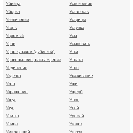
Убийца
Успокоение
Уборка
Усталость
Увеличение
Устрицы
Угорь
Уступка
Угрюмый
Усы
Удав
Усыновить
Удар кулаком (дубинкой)
Утки
Удовольствие, наслаждение
Утрата
Уединение
Утро
Уздечка
Ухаживание
Узел
Уши
Украшение
Ущерб
Уксус
Утюг
Укус
Улей
Улитка
Урожай
Улица
Уголек
Умирающий
Угроза