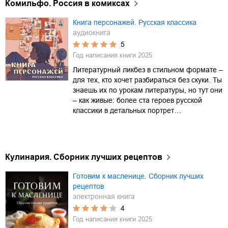
Комильфо. Россия в комиксах
Книга персонажей. Русская классика
аудиокнига
5
Год написания книги
2025
Литературный ликбез в стильном формате –
для тех, кто хочет разбираться без скуки. Ты
знаешь их по урокам литературы, но тут они
– как живые: более ста героев русской
классики в детальных портрет…
Кулинария. Сборник лучших рецептов
Готовим к масленице. Cборник лучших
рецептов
электронная книга
4
Год написания книги
2025