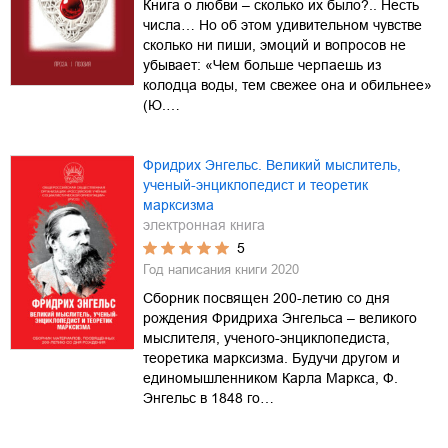
Книга о любви – сколько их было?.. Несть
числа… Но об этом удивительном чувстве
сколько ни пиши, эмоций и вопросов не
убывает: «Чем больше черпаешь из
колодца воды, тем свежее она и обильнее»
(Ю.…
Фридрих Энгельс. Великий мыслитель,
ученый-энциклопедист и теоретик
марксизма
электронная книга
5
Год написания книги
2020
Сборник посвящен 200-летию со дня
рождения Фридриха Энгельса – великого
мыслителя, ученого-энциклопедиста,
теоретика марксизма. Будучи другом и
единомышленником Карла Маркса, Ф.
Энгельс в 1848 го…