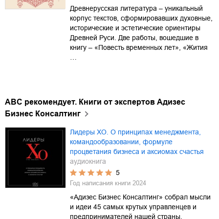
Древнерусская литература – уникальный
корпус текстов, сформировавших духовные,
исторические и эстетические ориентиры
Древней Руси. Две работы, вошедшие в
книгу – «Повесть временных лет», «Жития
…
ABC рекомендует. Книги от экспертов Адизес
Бизнес Консалтинг
Лидеры ХО. О принципах менеджмента,
командообразовании, формуле
процветания бизнеса и аксиомах счастья
аудиокнига
5
Год написания книги
2024
«Адизес Бизнес Консалтинг» собрал мысли
и идеи 45 самых крутых управленцев и
предпринимателей нашей страны.