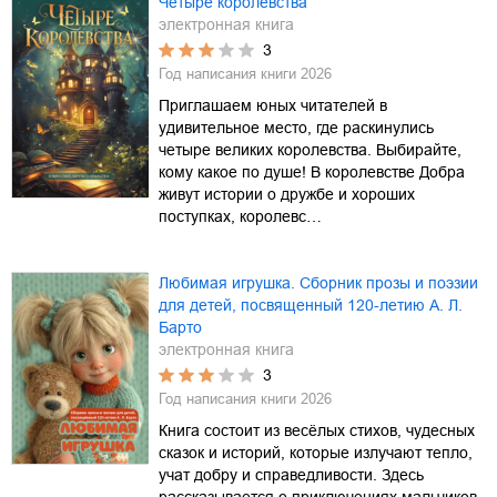
Четыре королевства
электронная книга
3
Год написания книги
2026
Приглашаем юных читателей в
удивительное место, где раскинулись
четыре великих королевства. Выбирайте,
кому какое по душе! В королевстве Добра
живут истории о дружбе и хороших
поступках, королевс…
Любимая игрушка. Сборник прозы и поэзии
для детей, посвященный 120-летию А. Л.
Барто
электронная книга
3
Год написания книги
2026
Книга состоит из весёлых стихов, чудесных
сказок и историй, которые излучают тепло,
учат добру и справедливости. Здесь
рассказывается о приключениях мальчиков,