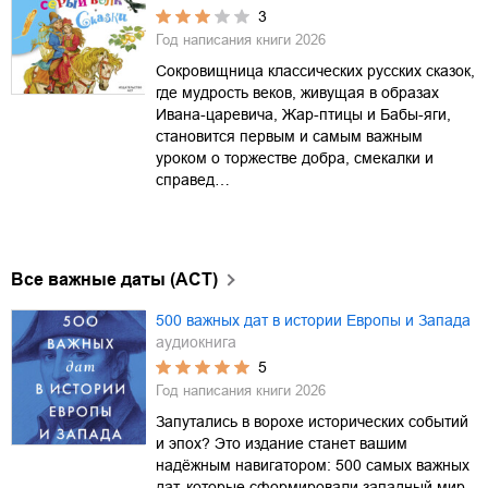
3
Год написания книги
2026
Сокровищница классических русских сказок,
где мудрость веков, живущая в образах
Ивана-царевича, Жар-птицы и Бабы-яги,
становится первым и самым важным
уроком о торжестве добра, смекалки и
справед…
Все важные даты (АСТ)
500 важных дат в истории Европы и Запада
аудиокнига
5
Год написания книги
2026
Запутались в ворохе исторических событий
и эпох? Это издание станет вашим
надёжным навигатором: 500 самых важных
дат, которые сформировали западный мир